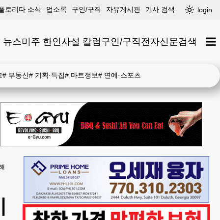
플로리다 소식
업소록
구인/구직
자유게시판
기사 검색
login
 뉴스
미주 한인
사설 칼럼
구인/구직
전자신문
검색
고
#
부동산
#
기획·특집
#
마트정보
#
연예·스포츠
위해
기