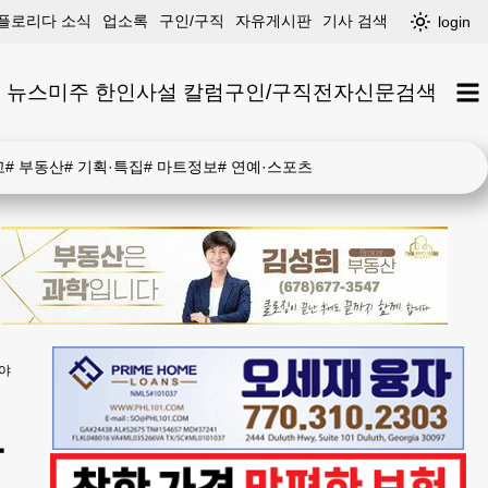
플로리다 소식
업소록
구인/구직
자유게시판
기사 검색
login
 뉴스
미주 한인
사설 칼럼
구인/구직
전자신문
검색
고
#
부동산
#
기획·특집
#
마트정보
#
연예·스포츠
야
알