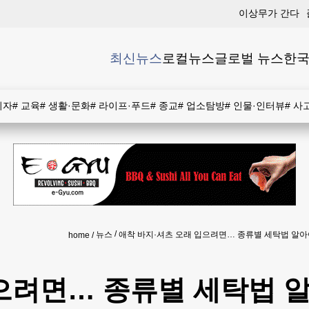
이상무가 간다
최신뉴스
로컬뉴스
글로벌 뉴스
한국
비자
#
교육
#
생활·문화
#
라이프·푸드
#
종교
#
업소탐방
#
인물·인터뷰
#
사
뉴스
애착 바지·셔츠 오래 입으려면… 종류별 세탁법 알아
home
으려면… 종류별 세탁법 