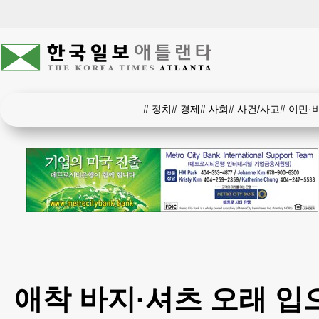
#
정치
#
경제
#
사회
#
사건/사고
#
이민·
애착 바지·셔츠 오래 입