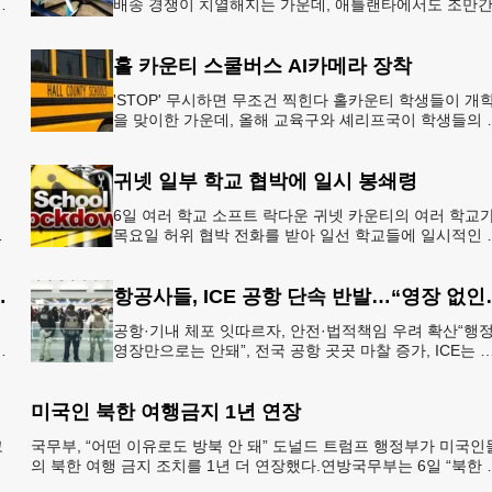
배송 경쟁이 치열해지는 가운데, 애틀랜타에서도 조만
아마존의 택배가 하늘을 날아 배송될 예정이다.아마존
올해 말 조지아주
홀 카운티 스쿨버스 AI카메라 장착
'STOP' 무시하면 무조건 찍힌다 홀카운티 학생들이 개
을 맞이한 가운데, 올해 교육구와 셰리프국이 학생들의 
전을 위협하는 스쿨버스 추월 차량을 상대로 강력한 단
에 나선다.홀
귀넷 일부 학교 협박에 일시 봉쇄령
6일 여러 학교 소프트 락다운 귀넷 카운티의 여러 학교
목요일 허위 협박 전화를 받아 일선 학교들에 일시적인 
쇄령이 내려졌다고 교육구 측이 밝혔다.학부모들에게 
된 서한에서
운티 구간 통행금지
항공사들, ICE 
공항·기내 체포 잇따르자, 안전·법적책임 우려 확산“행
영장만으로는 안돼”, 전국 공항 곳곳 마찰 증가, ICE는 
항 단속 확대 방침 연방 이민세관단속국 요원들이 뉴욕
JKF 케
미국인 북한 여행금지 1년 연장
코
국무부, “어떤 이유로도 방북 안 돼” 도널드 트럼프 행정부가 미국인
멕
의 북한 여행 금지 조치를 1년 더 연장했다.연방국무부는 6일 “북한 
체포와 구금 위험으로부터 미국민의 안