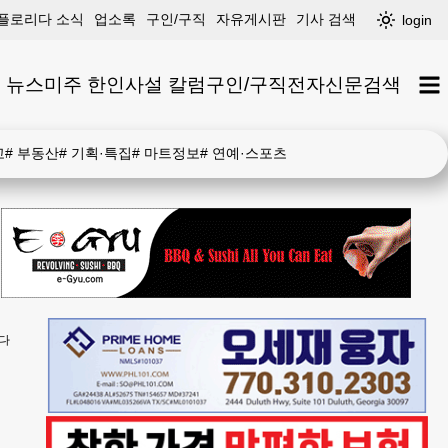
플로리다 소식
업소록
구인/구직
자유게시판
기사 검색
login
 뉴스
미주 한인
사설 칼럼
구인/구직
전자신문
검색
고
#
부동산
#
기획·특집
#
마트정보
#
연예·스포츠
낫다