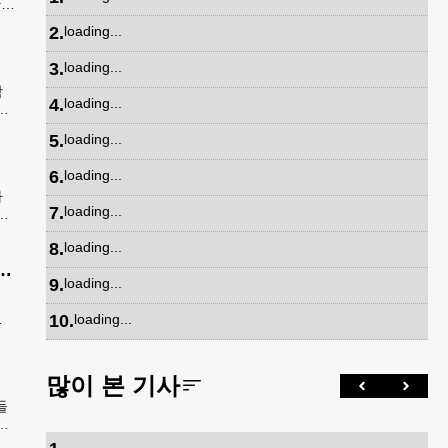
간
은
2
.
loading...
3
.
loading...
학
4
.
loading...
안
속
5
.
loading...
6
.
loading...
가
7
.
loading...
봉
발송
8
.
loading...
공항 단속 반발…“영장 없인 협조 불가”
9
.
loading...
정
공
10
.
loading...
많이 본 기사
들
내