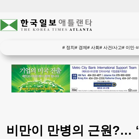
#
정치
#
경제
#
사회
#
사건/사고
#
이민·
비만이 만병의 근원?… 