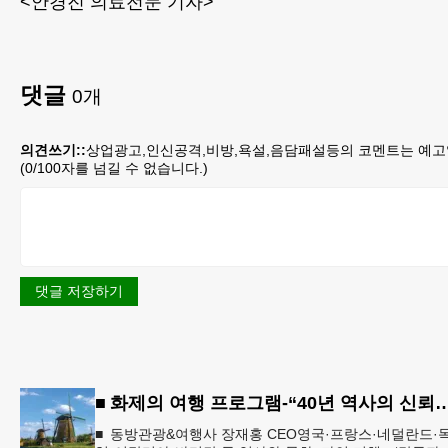
<안경진 의료전문 기자>
댓글
0
개
의견쓰기::
상업광고,인신공격,비방,욕설,음담패설등의 코멘트는 예고
(
0
/100자를 넘길 수 없습니다.)
댓글 저장하기
■ 화제의 여행 프로그램-“40년 역사의 신뢰… 서유럽 
■ 동방관광&여행사 장재홍 CEO영국·프랑스·네덜란드·