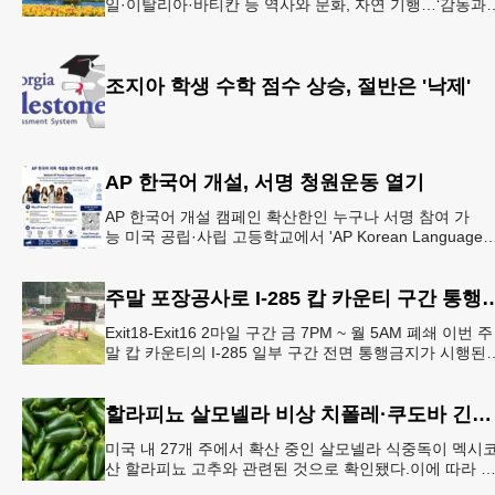
일·이탈리아·바티칸 등 역사와 문화, 자연 기행…‘감동과
치유의 대장정’ 10월 6일 출발, 호텔·버스·식사 일정‘
조지아 학생 수학 점수 상승, 절반은 '낙제'
AP 한국어 개설, 서명 청원운동 열기
AP 한국어 개설 캠페인 확산한인 누구나 서명 참여 가
능 미국 공립·사립 고등학교에서 'AP Korean Language
and Culture(한국어 및 한국문화 AP 과목)' 개
주말 포장공사로 I-285 캅 카
Exit18-Exit16 2마일 구간 금 7PM ~ 월 5AM 폐쇄 이번 주
말 캅 카운티의 I-285 일부 구간 전면 통행금지가 시행된
다. 18번 출구인 페이스 페리 로드에서 16
할라피뇨 살모넬라 비상 치폴레·쿠도바 긴급 회수
미국 내 27개 주에서 확산 중인 살모넬라 식중독이 멕시
산 할라피뇨 고추와 관련된 것으로 확인됐다.이에 따라 
시코 음식 체인인 치폴레와 쿠도바가 해당 식재료를 전면