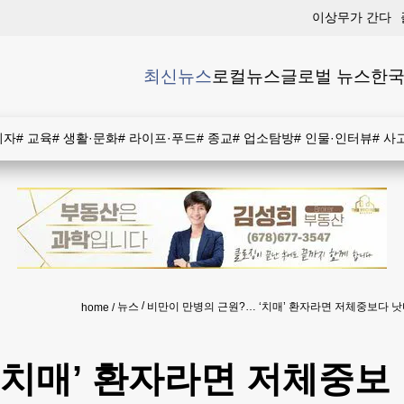
이상무가 간다
최신뉴스
로컬뉴스
글로벌 뉴스
한국
비자
#
교육
#
생활·문화
#
라이프·푸드
#
종교
#
업소탐방
#
인물·인터뷰
#
사
뉴스
비만이 만병의 근원?… ‘치매’ 환자라면 저체중보다 
home
‘치매’ 환자라면 저체중보