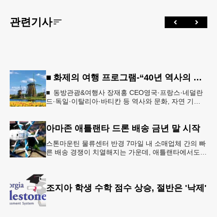
관련기사
■ 화제의 여행 프로그램-“40년 역사의 신뢰… 서유럽 8개국 13일 대장정”
■ 동방관광&여행사 장재홍 CEO영국·프랑스·네덜란
드·독일·이탈리아·바티칸 등 역사와 문화, 자연 기
행…‘감동과 치유의 대장정’ 10월 6일 출발, 호텔·버스
·식사 일정‘
아마존 애틀랜타 드론 배송 금년 말 시작
스톤마운틴 물류센터 반경 7마일 내 소매업체 간의 빠
른 배송 경쟁이 치열해지는 가운데, 애틀랜타에서도
조만간 아마존의 택배가 하늘을 날아 배송될 예정이
다.아마존은 올해 말 조지아주
조지아 학생 수학 점수 상승, 절반은 '낙제'