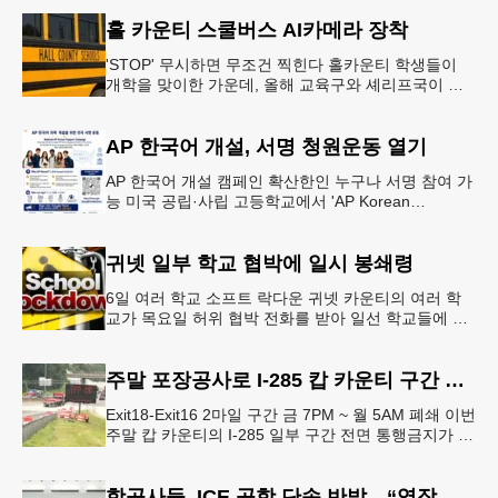
홀 카운티 스쿨버스 AI카메라 장착
'STOP' 무시하면 무조건 찍힌다 홀카운티 학생들이
개학을 맞이한 가운데, 올해 교육구와 셰리프국이 학
생들의 안전을 위협하는 스쿨버스 추월 차량을 상대로
강력한 단속에 나선다.홀
AP 한국어 개설, 서명 청원운동 열기
AP 한국어 개설 캠페인 확산한인 누구나 서명 참여 가
능 미국 공립·사립 고등학교에서 'AP Korean
Language and Culture(한국어 및 한국문화 AP 과목)'
개
귀넷 일부 학교 협박에 일시 봉쇄령
6일 여러 학교 소프트 락다운 귀넷 카운티의 여러 학
교가 목요일 허위 협박 전화를 받아 일선 학교들에 일
시적인 봉쇄령이 내려졌다고 교육구 측이 밝혔다.학부
모들에게 발송된 서한에서
주말 포장공사로 I-285 캅 카운티 구간 통행금지
Exit18-Exit16 2마일 구간 금 7PM ~ 월 5AM 폐쇄 이번
주말 캅 카운티의 I-285 일부 구간 전면 통행금지가 시
행된다. 18번 출구인 페이스 페리 로드에서 16
항공사들, ICE 공항 단속 반발…“영장 없인 협조 불가”