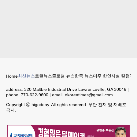
최신뉴스
로컬뉴스
글로벌 뉴스
한국 뉴스
미주 한인
사설 칼럼
구인
Home
address:
320 Maltbie Industrial Drive Lawrenceville, GA 30046
|
phone:
770-622-9600
| email:
ekoreatimes@gmail.com
Copyright ⓒ higodday. All rights reserved. 무단 전재 및 재배포
금지.