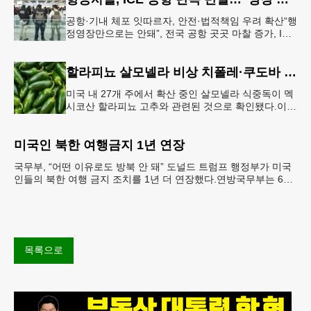
공항·기내 체포 잇따르자, 안전·법적책임 우려 확산“행
정영장만으로는 안돼”, 전국 공항 곳곳 마찰 증가, ICE
는 공항 단속 확대 방침 연방 이민세관단속국 요원들
이 뉴욕 JKF 케
할라피뇨 살모넬라 비상 치폴레·쿠도바 긴급 회수
미국 내 27개 주에서 확산 중인 살모넬라 식중독이 멕
시코산 할라피뇨 고추와 관련된 것으로 확인됐다.이에
따라 멕시코 음식 체인인 치폴레와 쿠도바가 해당 식
재료를 전면 회수했다.연
미국인 북한 여행금지 1년 연장
국무부, “어떤 이유로도 방북 안 돼” 도널드 트럼프 행정부가 미국
인들의 북한 여행 금지 조치를 1년 더 연장했다.연방국무부는 6일
“북한 내 체포와 구금 위험으로부터 미국민의 안
목록으로