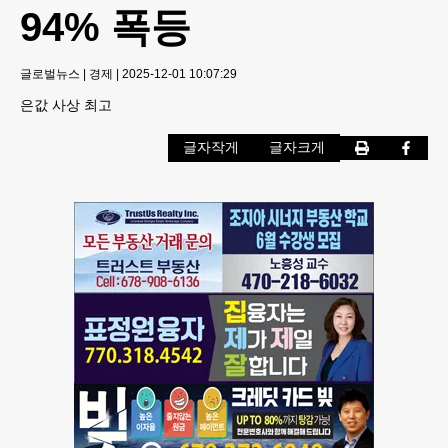
94% 폭등
글로벌뉴스
|
경제
|
2025-12-01 10:07:29
은값 사상 최고
글자작게
글자크게