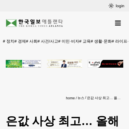
login
#
정치
#
경제
#
사회
#
사건/사고
#
이민·비자
#
교육
#
생활·문화
#
라이프
뉴스
은값 사상 최고… 올해 94% 폭등
home
은값 사상 최고… 올해