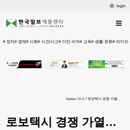
login
#
정치
#
경제
#
사회
#
사건/사고
#
이민·비자
#
교육
#
생활·문화
#
라이프
뉴스
로보택시 경쟁 가열… 아마존 죽스 가세
home
로보택시 경쟁 가열…