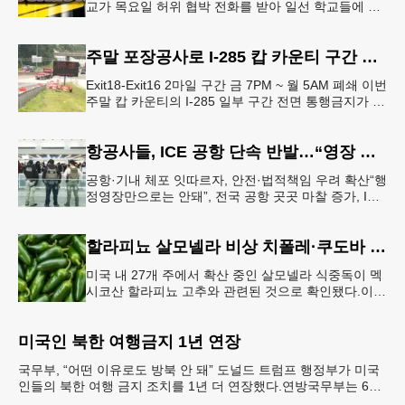
교가 목요일 허위 협박 전화를 받아 일선 학교들에 일
시적인 봉쇄령이 내려졌다고 교육구 측이 밝혔다.학부
모들에게 발송된 서한에서
주말 포장공사로 I-285 캅 카운티 구간 통행금지
Exit18-Exit16 2마일 구간 금 7PM ~ 월 5AM 폐쇄 이번
주말 캅 카운티의 I-285 일부 구간 전면 통행금지가 시
행된다. 18번 출구인 페이스 페리 로드에서 16
항공사들, ICE 공항 단속 반발…“영장 없인 협조 불가”
공항·기내 체포 잇따르자, 안전·법적책임 우려 확산“행
정영장만으로는 안돼”, 전국 공항 곳곳 마찰 증가, ICE
는 공항 단속 확대 방침 연방 이민세관단속국 요원들
이 뉴욕 JKF 케
할라피뇨 살모넬라 비상 치폴레·쿠도바 긴급 회수
미국 내 27개 주에서 확산 중인 살모넬라 식중독이 멕
시코산 할라피뇨 고추와 관련된 것으로 확인됐다.이에
따라 멕시코 음식 체인인 치폴레와 쿠도바가 해당 식
재료를 전면 회수했다.연
미국인 북한 여행금지 1년 연장
국무부, “어떤 이유로도 방북 안 돼” 도널드 트럼프 행정부가 미국
인들의 북한 여행 금지 조치를 1년 더 연장했다.연방국무부는 6일
“북한 내 체포와 구금 위험으로부터 미국민의 안