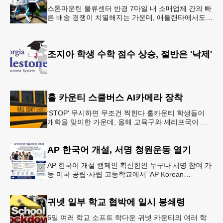
스톤마운틴 물류센터 반경 7마일 내 소매업체 간의 빠
른 배송 경쟁이 치열해지는 가운데, 애틀랜타에서도
조만간 아마존의 택배가 하늘을 날아 배송될 예정이
다.아마존은 올해 말 조지아주
조지아 학생 수학 점수 상승, 절반은 '낙제'
홀 카운티 스쿨버스 AI카메라 장착
'STOP' 무시하면 무조건 찍힌다 홀카운티 학생들이
개학을 맞이한 가운데, 올해 교육구와 셰리프국이 학
생들의 안전을 위협하는 스쿨버스 추월 차량을 상대로
강력한 단속에 나선다.홀
AP 한국어 개설, 서명 청원운동 열기
AP 한국어 개설 캠페인 확산한인 누구나 서명 참여 가
능 미국 공립·사립 고등학교에서 'AP Korean
Language and Culture(한국어 및 한국문화 AP 과목)'
개
귀넷 일부 학교 협박에 일시 봉쇄령
6일 여러 학교 소프트 락다운 귀넷 카운티의 여러 학