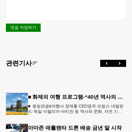
댓글 저장하기
관련기사
■ 화제의 여행 프로그램-“40년 역사의 신뢰… 서유럽 8개국 13일 대장정”
■ 동방관광&여행사 장재홍 CEO영국·프랑스·네덜란
드·독일·이탈리아·바티칸 등 역사와 문화, 자연 기
행…‘감동과 치유의 대장정’ 10월 6일 출발, 호텔·버스
·식사 일정‘
아마존 애틀랜타 드론 배송 금년 말 시작