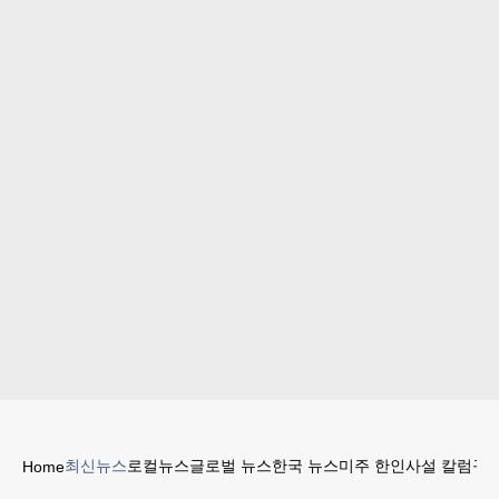
최신뉴스
로컬뉴스
글로벌 뉴스
한국 뉴스
미주 한인
사설 칼럼
구인
Home