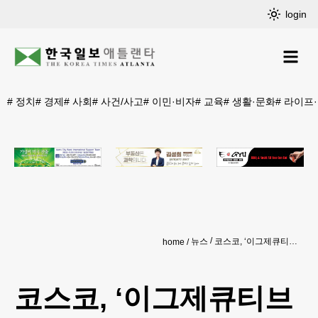
login
#
정치
#
경제
#
사회
#
사건/사고
#
이민·비자
#
교육
#
생활·문화
#
라이프
뉴스
코스코, ‘이그제큐티브 회원’ 혜택 확대
home
코스코, ‘이그제큐티브