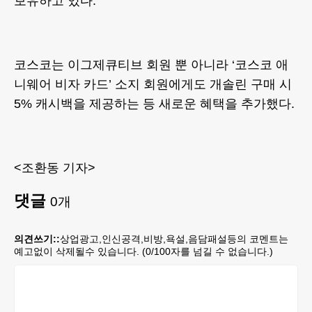
보유하고 있다.
코스코는 이그제큐티브 회원 뿐 아니라 ‘코스코 애
니웨어 비자 카드’ 소지 회원에게도 개솔린 구매 시
5% 캐시백을 제공하는 등 새로운 혜택을 추가했다.
<조환동 기자>
댓글
0
개
의견쓰기::
상업광고,인신공격,비방,욕설,음담패설등의 코멘트는
예고없이 삭제될수 있습니다. (
0
/100자를 넘길 수 없습니다.)