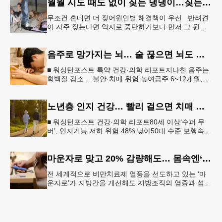
월월 시도 때도 없이 짖는 댕댕이…짖는 이유부터 파악해야
무조건 혼내면 더 짖어원인별 해결책이 우선 반려견
이 자주 짖는다면 억지로 중단하기보다 먼저 그 원인
을 파악해 원인별 적절한 해결책을 적용하는 것이 중
요하다. [로이터] 생후 6
음주로 망가지는 뇌… 술 끊으면 뇌도 회복된다
■ 워싱턴포스트 특약 건강·의학 리포트지나친 음주는
회백질 감소… 불안·치매 위험 높여금주 6~12개월, 기
억력·집중력 등 인지기능 회복“ 뇌는 회복 가능… 절주
만으로도 긍정적 변
노년층 인지 건강… 빨리 걸으면 치매 위험 낮아진다
■ 워싱턴포스트 건강·의학 리포트80세 이상‘수퍼 무
버’, 인지기능 저하 위험 48% 낮아50대 수준 보행속도
유지… 해마 크기도 더 큰 것 확인빠른 걸음이 건강한
뇌와 연관성 보
마운자로 맞고 20% 감량해도… 몸속엔‘비만 흔적’남았다
전 세계적으로 비만치료제 열풍을 선도하고 있는 ‘마
운자로’가 지방간을 개선해도 지방조직의 염증과 섬유
화까지 충분히 되돌리지는 못한다는 연구 결과가 나왔
다.순천향대서울병원은 서미혜