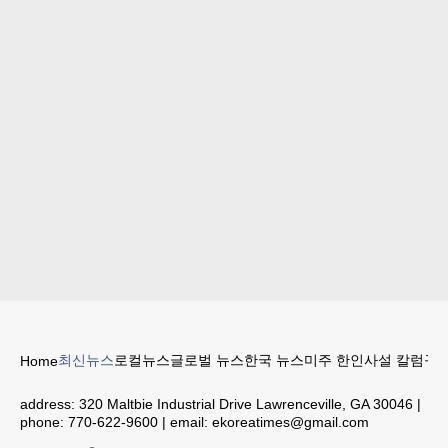
최신뉴스
로컬뉴스
글로벌 뉴스
한국 뉴스
미주 한인
사설 칼럼
구인
Home
address:
320 Maltbie Industrial Drive Lawrenceville, GA 30046
|
phone:
770-622-9600
| email:
ekoreatimes@gmail.com