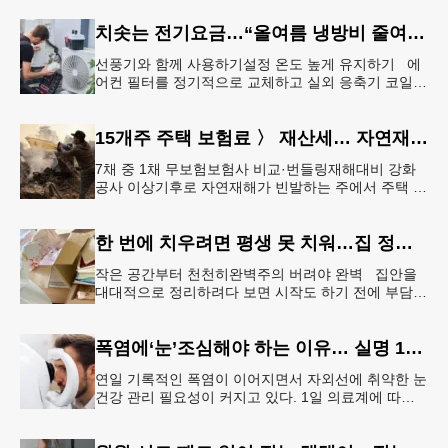
의회
치솟는 전기요금…“올여름 냉방비 줄여볼까”
선풍기와 함께 사용하기설정 온도 높게 유지하기 에
어컨 필터를 정기적으로 교체하고 실외 응축기 코일
청소 등 정기적인 관리만 제대로 해도 전기요금 절감
효과를 얻을 수 있다. &
15개주 주택 보험료 〉 재산세… 자연재해 다발 지역
7채 중 1채 무보험보험사 비교·번들링재해대비 강화
공사 이상기후로 자연재해가 빈발하는 주에서 주택 보
험료가 재산세 비용을 역전하는 현상이 나타나고 있
다. 사진은 작년 초 발생한
한 번에 치우려면 평생 못 치워…집 정리 트렌드 ‘소프트 정리’
작은 공간부터 천천히완벽주의 버려야 완벽 집안을
대대적으로 정리하려다 보면 시작도 하기 전에 부담을
느끼기 쉽다. 이 같은 부담을 줄이는 방법으로‘소프트
정리’가 권장된다.&l
폭염에‘눈’조심해야 하는 이유… 실명 1위 질환 위험↑
연일 기록적인 폭염이 이어지면서 자외선에 취약한 눈
건강 관리 필요성이 커지고 있다. 1일 의료계에 따르
면 황반변성, 당뇨망막병증과 함께 3대 실명 질환인
녹내장 환자가 매해 증가