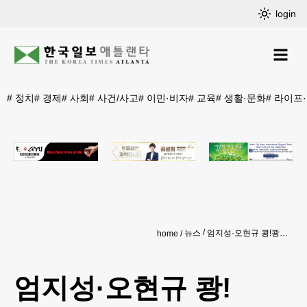
login
#
정치
#
경제
#
사회
#
사건/사고
#
이민·비자
#
교육
#
생활·문화
#
라이프
뉴스
엄지성·오현규 쾅!쾅!…홍명보호, 파라과이에 2-0 완승
home
엄지성·오현규 쾅!