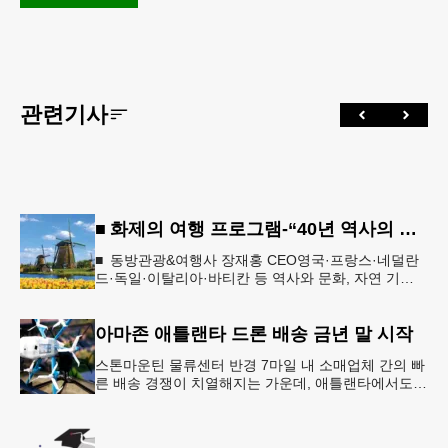
관련기사
■ 화제의 여행 프로그램-“40년 역사의 신뢰… 서유럽 8개국 13일 대장정”
■ 동방관광&여행사 장재홍 CEO영국·프랑스·네덜란
드·독일·이탈리아·바티칸 등 역사와 문화, 자연 기
행…‘감동과 치유의 대장정’ 10월 6일 출발, 호텔·버스
·식사 일정‘
아마존 애틀랜타 드론 배송 금년 말 시작
스톤마운틴 물류센터 반경 7마일 내 소매업체 간의 빠
른 배송 경쟁이 치열해지는 가운데, 애틀랜타에서도
조만간 아마존의 택배가 하늘을 날아 배송될 예정이
다.아마존은 올해 말 조지아주