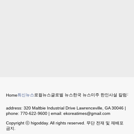
최신뉴스
로컬뉴스
글로벌 뉴스
한국 뉴스
미주 한인
사설 칼럼
구인
Home
address:
320 Maltbie Industrial Drive Lawrenceville, GA 30046
|
phone:
770-622-9600
| email:
ekoreatimes@gmail.com
Copyright ⓒ higodday. All rights reserved. 무단 전재 및 재배포
금지.