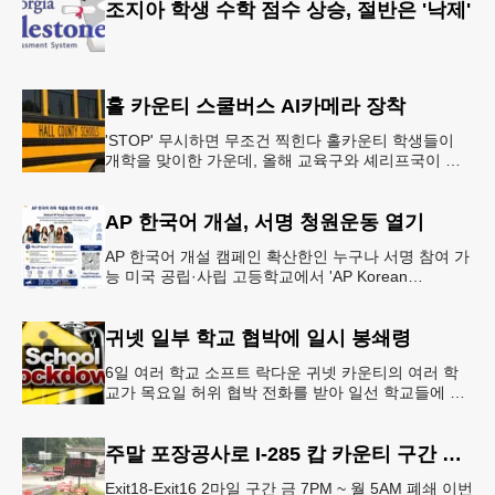
조지아 학생 수학 점수 상승, 절반은 '낙제'
홀 카운티 스쿨버스 AI카메라 장착
'STOP' 무시하면 무조건 찍힌다 홀카운티 학생들이
개학을 맞이한 가운데, 올해 교육구와 셰리프국이 학
생들의 안전을 위협하는 스쿨버스 추월 차량을 상대로
강력한 단속에 나선다.홀
AP 한국어 개설, 서명 청원운동 열기
AP 한국어 개설 캠페인 확산한인 누구나 서명 참여 가
능 미국 공립·사립 고등학교에서 'AP Korean
Language and Culture(한국어 및 한국문화 AP 과목)'
개
귀넷 일부 학교 협박에 일시 봉쇄령
6일 여러 학교 소프트 락다운 귀넷 카운티의 여러 학
교가 목요일 허위 협박 전화를 받아 일선 학교들에 일
시적인 봉쇄령이 내려졌다고 교육구 측이 밝혔다.학부
모들에게 발송된 서한에서
주말 포장공사로 I-285 캅 카운티 구간 통행금지
Exit18-Exit16 2마일 구간 금 7PM ~ 월 5AM 폐쇄 이번