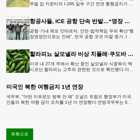
주말 캅 카운티의 I-285 일부 구간 전면 통행금지가 시
행된다. 18번 출구인 페이스 페리 로드에서 16
항공사들, ICE 공항 단속 반발…“영장 없인 협조 불가”
공항·기내 체포 잇따르자, 안전·법적책임 우려 확산“행
정영장만으로는 안돼”, 전국 공항 곳곳 마찰 증가, ICE
는 공항 단속 확대 방침 연방 이민세관단속국 요원들
이 뉴욕 JKF 케
할라피뇨 살모넬라 비상 치폴레·쿠도바 긴급 회수
미국 내 27개 주에서 확산 중인 살모넬라 식중독이 멕
시코산 할라피뇨 고추와 관련된 것으로 확인됐다.이에
따라 멕시코 음식 체인인 치폴레와 쿠도바가 해당 식
재료를 전면 회수했다.연
미국인 북한 여행금지 1년 연장
국무부, “어떤 이유로도 방북 안 돼” 도널드 트럼프 행정부가 미국
인들의 북한 여행 금지 조치를 1년 더 연장했다.연방국무부는 6일
“북한 내 체포와 구금 위험으로부터 미국민의 안
목록으로