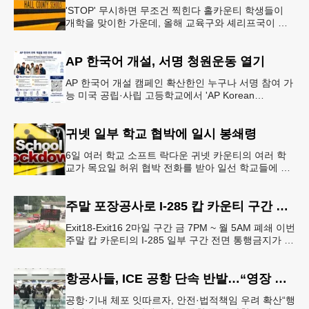
'STOP' 무시하면 무조건 찍힌다 홀카운티 학생들이
개학을 맞이한 가운데, 올해 교육구와 셰리프국이 학
생들의 안전을 위협하는 스쿨버스 추월 차량을 상대로
강력한 단속에 나선다.홀
AP 한국어 개설, 서명 청원운동 열기
AP 한국어 개설 캠페인 확산한인 누구나 서명 참여 가
능 미국 공립·사립 고등학교에서 'AP Korean
Language and Culture(한국어 및 한국문화 AP 과목)'
개
귀넷 일부 학교 협박에 일시 봉쇄령
6일 여러 학교 소프트 락다운 귀넷 카운티의 여러 학
교가 목요일 허위 협박 전화를 받아 일선 학교들에 일
시적인 봉쇄령이 내려졌다고 교육구 측이 밝혔다.학부
모들에게 발송된 서한에서
주말 포장공사로 I-285 캅 카운티 구간 통행금지
Exit18-Exit16 2마일 구간 금 7PM ~ 월 5AM 폐쇄 이번
주말 캅 카운티의 I-285 일부 구간 전면 통행금지가 시
행된다. 18번 출구인 페이스 페리 로드에서 16
항공사들, ICE 공항 단속 반발…“영장 없인 협조 불가”
공항·기내 체포 잇따르자, 안전·법적책임 우려 확산“행