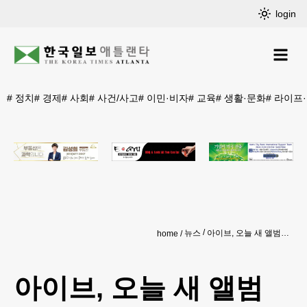
login
#
정치
#
경제
#
사회
#
사건/사고
#
이민·비자
#
교육
#
생활·문화
#
라이프
뉴스
아이브, 오늘 새 앨범 '아이브 시크릿'…"감정 흐름에 집중"
home
아이브, 오늘 새 앨범