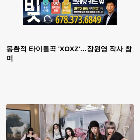
몽환적 타이틀곡 'XOXZ'…장원영 작사 참
여