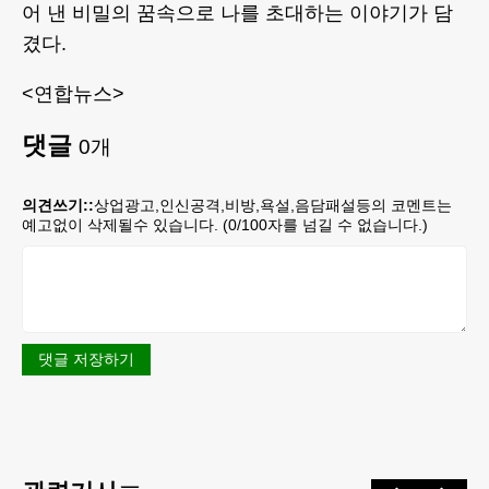
어 낸 비밀의 꿈속으로 나를 초대하는 이야기가 담
겼다.
<연합뉴스>
댓글
0
개
의견쓰기::
상업광고,인신공격,비방,욕설,음담패설등의 코멘트는
예고없이 삭제될수 있습니다. (
0
/100자를 넘길 수 없습니다.)
댓글 저장하기