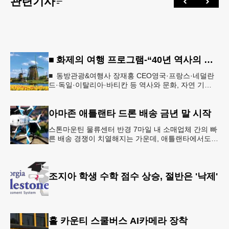
관련기사
■ 화제의 여행 프로그램-“40년 역사의 신뢰… 서유럽 8개국 13일 대장정”
■ 동방관광&여행사 장재홍 CEO영국·프랑스·네덜란
드·독일·이탈리아·바티칸 등 역사와 문화, 자연 기
행…‘감동과 치유의 대장정’ 10월 6일 출발, 호텔·버스
·식사 일정‘
아마존 애틀랜타 드론 배송 금년 말 시작
스톤마운틴 물류센터 반경 7마일 내 소매업체 간의 빠
른 배송 경쟁이 치열해지는 가운데, 애틀랜타에서도
조만간 아마존의 택배가 하늘을 날아 배송될 예정이
다.아마존은 올해 말 조지아주
조지아 학생 수학 점수 상승, 절반은 '낙제'
홀 카운티 스쿨버스 AI카메라 장착