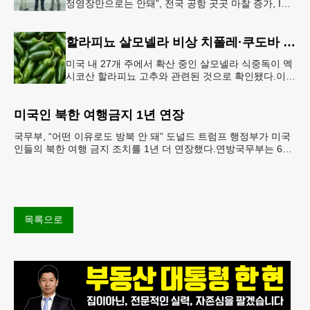
정영장만으로는 안돼”, 전국 공항 곳곳 마찰 증가, ICE
는 공항 단속 확대 방침 연방 이민세관단속국 요원들
이 뉴욕 JKF 케
할라피뇨 살모넬라 비상 치폴레·쿠도바 긴급 회수
미국 내 27개 주에서 확산 중인 살모넬라 식중독이 멕
시코산 할라피뇨 고추와 관련된 것으로 확인됐다.이에
따라 멕시코 음식 체인인 치폴레와 쿠도바가 해당 식
재료를 전면 회수했다.연
미국인 북한 여행금지 1년 연장
국무부, “어떤 이유로도 방북 안 돼” 도널드 트럼프 행정부가 미국
인들의 북한 여행 금지 조치를 1년 더 연장했다.연방국무부는 6일
“북한 내 체포와 구금 위험으로부터 미국민의 안
목록으로