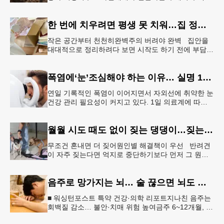
험료가 재산세 비용을 역전하는 현상이 나타나고 있
다. 사진은 작년 초 발생한
한 번에 치우려면 평생 못 치워…집 정리 트렌드 ‘소프트 정리’
작은 공간부터 천천히완벽주의 버려야 완벽 집안을
대대적으로 정리하려다 보면 시작도 하기 전에 부담을
느끼기 쉽다. 이 같은 부담을 줄이는 방법으로‘소프트
정리’가 권장된다.&l
폭염에‘눈’조심해야 하는 이유… 실명 1위 질환 위험↑
연일 기록적인 폭염이 이어지면서 자외선에 취약한 눈
건강 관리 필요성이 커지고 있다. 1일 의료계에 따르
면 황반변성, 당뇨망막병증과 함께 3대 실명 질환인
녹내장 환자가 매해 증가
월월 시도 때도 없이 짖는 댕댕이…짖는 이유부터 파악해야
무조건 혼내면 더 짖어원인별 해결책이 우선 반려견
이 자주 짖는다면 억지로 중단하기보다 먼저 그 원인
을 파악해 원인별 적절한 해결책을 적용하는 것이 중
요하다. [로이터] 생후 6
음주로 망가지는 뇌… 술 끊으면 뇌도 회복된다
■ 워싱턴포스트 특약 건강·의학 리포트지나친 음주는
회백질 감소… 불안·치매 위험 높여금주 6~12개월, 기
억력·집중력 등 인지기능 회복“ 뇌는 회복 가능… 절주