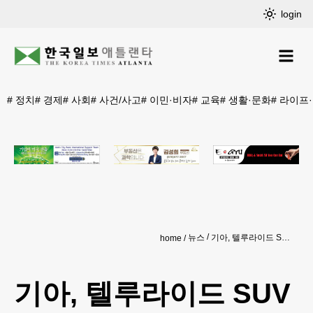
login
#
정치
#
경제
#
사회
#
사건/사고
#
이민·비자
#
교육
#
생활·문화
#
라이프
뉴스
기아, 텔루라이드 SUV 20만대 ‘리콜’
home
기아, 텔루라이드 SUV