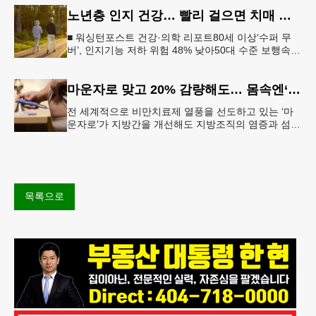
만으로도 긍정적 변
노년층 인지 건강… 빨리 걸으면 치매 위험 낮아진다
■ 워싱턴포스트 건강·의학 리포트80세 이상‘수퍼 무
버’, 인지기능 저하 위험 48% 낮아50대 수준 보행속도
유지… 해마 크기도 더 큰 것 확인빠른 걸음이 건강한
뇌와 연관성 보
마운자로 맞고 20% 감량해도… 몸속엔‘비만 흔적’남았다
전 세계적으로 비만치료제 열풍을 선도하고 있는 ‘마
운자로’가 지방간을 개선해도 지방조직의 염증과 섬유
화까지 충분히 되돌리지는 못한다는 연구 결과가 나왔
다.순천향대서울병원은 서미혜
목록으로