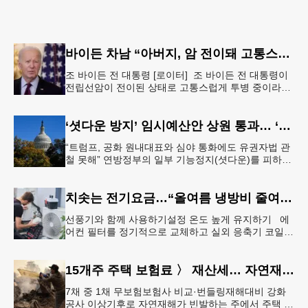
바이든 차남 “아버지, 암 전이돼 고통스럽게 투병 중”
조 바이든 전 대통령 [로이터] 조 바이든 전 대통령이
전립선암이 전이된 상태로 고통스럽게 투병 중이라고
바이든 전 대통령 차남 헌터 바이든이 밝혔다.헌터 바
이든은 8일 영국 B
‘셧다운 방지’ 임시예산안 상원 통과… ‘유권자 ID법’은 좌절
“트럼프, 공화 원내대표와 심야 통화에도 유권자법 관
철 못해” 연방정부의 일부 기능정지(셧다운)를 피하기
위한 임시예산안(CR·Continuing Resolution)이 연방
의회
치솟는 전기요금…“올여름 냉방비 줄여볼까”
선풍기와 함께 사용하기설정 온도 높게 유지하기 에
어컨 필터를 정기적으로 교체하고 실외 응축기 코일
청소 등 정기적인 관리만 제대로 해도 전기요금 절감
효과를 얻을 수 있다. &
15개주 주택 보험료 〉 재산세… 자연재해 다발 지역
7채 중 1채 무보험보험사 비교·번들링재해대비 강화
공사 이상기후로 자연재해가 빈발하는 주에서 주택 보