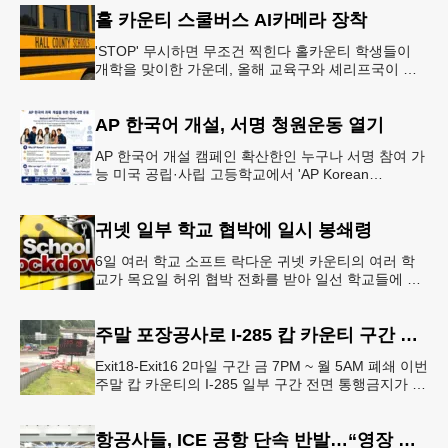
홀 카운티 스쿨버스 AI카메라 장착
'STOP' 무시하면 무조건 찍힌다 홀카운티 학생들이
개학을 맞이한 가운데, 올해 교육구와 셰리프국이 학
생들의 안전을 위협하는 스쿨버스 추월 차량을 상대로
강력한 단속에 나선다.홀
AP 한국어 개설, 서명 청원운동 열기
AP 한국어 개설 캠페인 확산한인 누구나 서명 참여 가
능 미국 공립·사립 고등학교에서 'AP Korean
Language and Culture(한국어 및 한국문화 AP 과목)'
개
귀넷 일부 학교 협박에 일시 봉쇄령
6일 여러 학교 소프트 락다운 귀넷 카운티의 여러 학
교가 목요일 허위 협박 전화를 받아 일선 학교들에 일
시적인 봉쇄령이 내려졌다고 교육구 측이 밝혔다.학부
모들에게 발송된 서한에서
주말 포장공사로 I-285 캅 카운티 구간 통행금지
Exit18-Exit16 2마일 구간 금 7PM ~ 월 5AM 폐쇄 이번
주말 캅 카운티의 I-285 일부 구간 전면 통행금지가 시
행된다. 18번 출구인 페이스 페리 로드에서 16
항공사들, ICE 공항 단속 반발…“영장 없인 협조 불가”