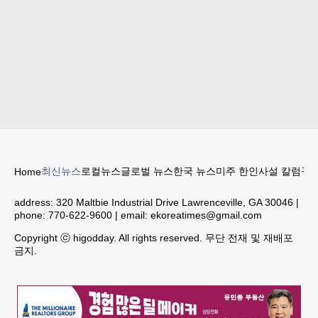
최신뉴스
로컬뉴스
글로벌 뉴스
한국 뉴스
미주 한인
사설 칼럼
구인
Home
address:
320 Maltbie Industrial Drive Lawrenceville, GA 30046
|
phone:
770-622-9600
| email:
ekoreatimes@gmail.com
Copyright ⓒ higodday. All rights reserved. 무단 전재 및 재배포
금지.