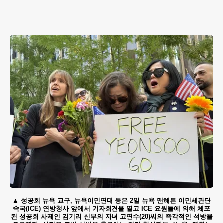
성공회 뉴욕 교구, 뉴욕이민연대 등은 2일 뉴욕 맨해튼 이민세관단
속국(ICE) 연방청사 앞에서 기자회견을 열고 ICE 요원들에 의해 체포
된 성공회 사제인 김기리 신부의 자녀 고연수(20)씨의 즉각적인 석방을