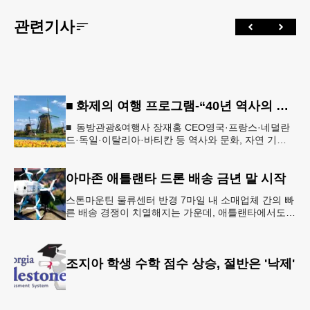
관련기사
■ 화제의 여행 프로그램-“40년 역사의 신뢰… 서유럽 8개국 13일 대장정”
■ 동방관광&여행사 장재홍 CEO영국·프랑스·네덜란
드·독일·이탈리아·바티칸 등 역사와 문화, 자연 기
행…‘감동과 치유의 대장정’ 10월 6일 출발, 호텔·버스
·식사 일정‘
아마존 애틀랜타 드론 배송 금년 말 시작
스톤마운틴 물류센터 반경 7마일 내 소매업체 간의 빠
른 배송 경쟁이 치열해지는 가운데, 애틀랜타에서도
조만간 아마존의 택배가 하늘을 날아 배송될 예정이
다.아마존은 올해 말 조지아주
조지아 학생 수학 점수 상승, 절반은 '낙제'