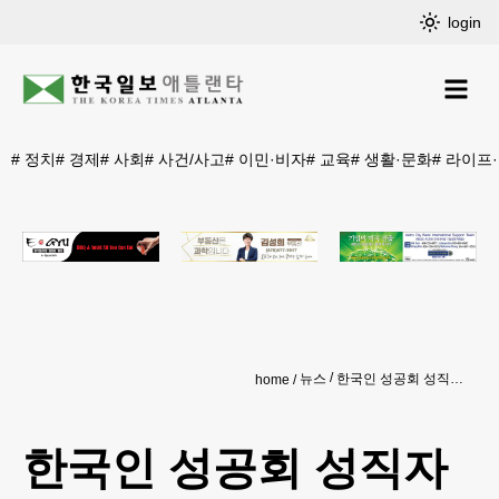
login
#
정치
#
경제
#
사회
#
사건/사고
#
이민·비자
#
교육
#
생활·문화
#
라이프
뉴스
한국인 성공회 성직자 딸, 미법원 출석했다가 이민당국에 체포
home
한국인 성공회 성직자