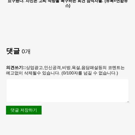
요구했다. 사진은 고씨 석방을 촉구하는 회견 참석자들. (뉴욕=연합뉴
스)
댓글
0
개
의견쓰기::
상업광고,인신공격,비방,욕설,음담패설등의 코멘트는
예고없이 삭제될수 있습니다. (
0
/100자를 넘길 수 없습니다.)
댓글 저장하기