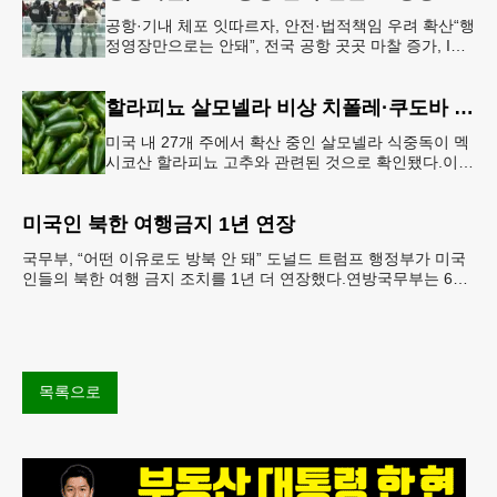
공항·기내 체포 잇따르자, 안전·법적책임 우려 확산“행
정영장만으로는 안돼”, 전국 공항 곳곳 마찰 증가, ICE
는 공항 단속 확대 방침 연방 이민세관단속국 요원들
이 뉴욕 JKF 케
할라피뇨 살모넬라 비상 치폴레·쿠도바 긴급 회수
미국 내 27개 주에서 확산 중인 살모넬라 식중독이 멕
시코산 할라피뇨 고추와 관련된 것으로 확인됐다.이에
따라 멕시코 음식 체인인 치폴레와 쿠도바가 해당 식
재료를 전면 회수했다.연
미국인 북한 여행금지 1년 연장
국무부, “어떤 이유로도 방북 안 돼” 도널드 트럼프 행정부가 미국
인들의 북한 여행 금지 조치를 1년 더 연장했다.연방국무부는 6일
“북한 내 체포와 구금 위험으로부터 미국민의 안
목록으로