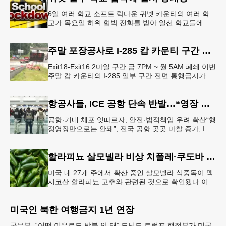
6일 여러 학교 소프트 락다운 귀넷 카운티의 여러 학
교가 목요일 허위 협박 전화를 받아 일선 학교들에 일
시적인 봉쇄령이 내려졌다고 교육구 측이 밝혔다.학부
모들에게 발송된 서한에서
주말 포장공사로 I-285 캅 카운티 구간 통행금지
Exit18-Exit16 2마일 구간 금 7PM ~ 월 5AM 폐쇄 이번
주말 캅 카운티의 I-285 일부 구간 전면 통행금지가 시
행된다. 18번 출구인 페이스 페리 로드에서 16
항공사들, ICE 공항 단속 반발…“영장 없인 협조 불가”
공항·기내 체포 잇따르자, 안전·법적책임 우려 확산“행
정영장만으로는 안돼”, 전국 공항 곳곳 마찰 증가, ICE
는 공항 단속 확대 방침 연방 이민세관단속국 요원들
이 뉴욕 JKF 케
할라피뇨 살모넬라 비상 치폴레·쿠도바 긴급 회수
미국 내 27개 주에서 확산 중인 살모넬라 식중독이 멕
시코산 할라피뇨 고추와 관련된 것으로 확인됐다.이에
따라 멕시코 음식 체인인 치폴레와 쿠도바가 해당 식
재료를 전면 회수했다.연
미국인 북한 여행금지 1년 연장
국무부, “어떤 이유로도 방북 안 돼” 도널드 트럼프 행정부가 미국