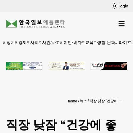
login
#
정치
#
경제
#
사회
#
사건/사고
#
이민·비자
#
교육
#
생활·문화
#
라이프
뉴스
직장 낮잠 “건강에 좋아” 프랑스 정부 권장 나서
home
직장 낮잠 “건강에 좋