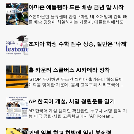
·식사 일정‘
아마존 애틀랜타 드론 배송 금년 말 시작
스톤마운틴 물류센터 반경 7마일 내 소매업체 간의 빠
른 배송 경쟁이 치열해지는 가운데, 애틀랜타에서도
조만간 아마존의 택배가 하늘을 날아 배송될 예정이
다.아마존은 올해 말 조지아주
조지아 학생 수학 점수 상승, 절반은 '낙제'
홀 카운티 스쿨버스 AI카메라 장착
'STOP' 무시하면 무조건 찍힌다 홀카운티 학생들이
개학을 맞이한 가운데, 올해 교육구와 셰리프국이 학
생들의 안전을 위협하는 스쿨버스 추월 차량을 상대로
강력한 단속에 나선다.홀
AP 한국어 개설, 서명 청원운동 열기
AP 한국어 개설 캠페인 확산한인 누구나 서명 참여 가
능 미국 공립·사립 고등학교에서 'AP Korean
Language and Culture(한국어 및 한국문화 AP 과목)'
개
귀넷 일부 학교 협박에 일시 봉쇄령