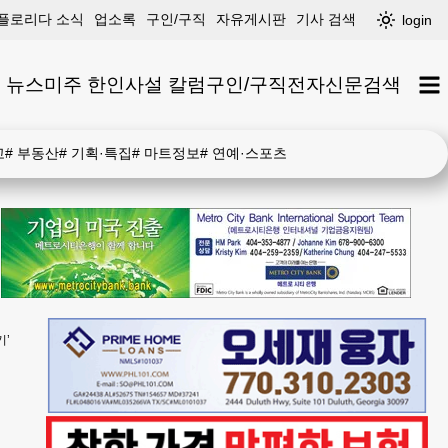
플로리다 소식
업소록
구인/구직
자유게시판
기사 검색
login
 뉴스
미주 한인
사설 칼럼
구인/구직
전자신문
검색
고
#
부동산
#
기획·특집
#
마트정보
#
연예·스포츠
기’