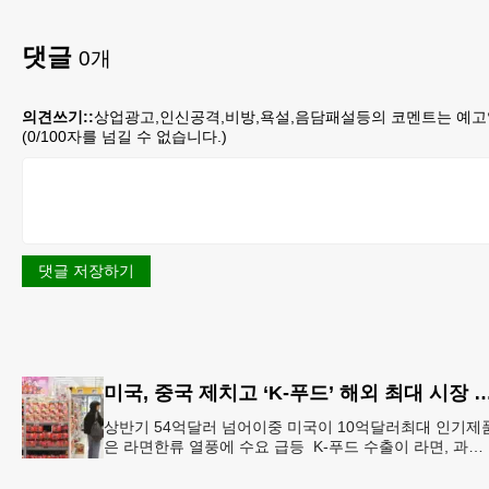
댓글
0
개
의견쓰기::
상업광고,인신공격,비방,욕설,음담패설등의 코멘트는 예고
(
0
/100자를 넘길 수 없습니다.)
댓글 저장하기
미국, 중국 제치고 ‘K-푸드’ 해외 최
상반기 54억달러 넘어이중 미국이 10억달러최대 인기제
은 라면한류 열풍에 수요 급등 K-푸드 수출이 라면, 과자,
음료 등 제품 인기에 힘입어 올해 상반기에도 역대 최고
기록