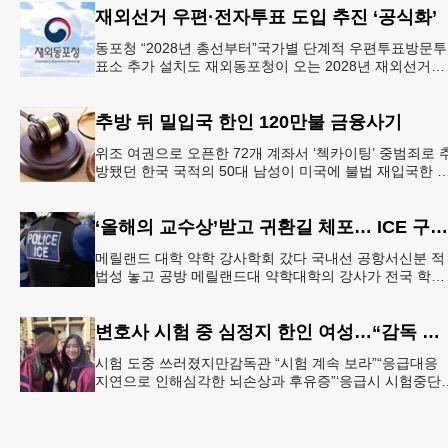
재외선거 우편·전자투표 도입 추진 ‘공식화’
동포청 “2028년 총선부터”국가별 단계적 우편투표방문투
표소 추가 설치도 재외동포청이 오는 2028년 재외선거부
터 우편투표와 전자투표 도입해 재외국민의 참정권 행사
확대 보장하는
추방 뒤 밀입국 한인 120만불 금융사기
위조 여권으로 오픈한 72개 계좌서 ‘첵카이팅’ 중범죄로 
방됐던 한국 국적의 50대 남성이 미국에 불법 재입국한 
가짜 여권으로 다수의 은행 계좌를 개설하고 100만 달러
넘
‘올해의 교수상’받고 귀환길 체포… ICE 구금 파문
메릴랜드 대학 약학 강사학회 갔다 국내선 공항서신분 적
법성 놓고 공방 메릴랜드대 약학대학의 강사가 전국 학회
에서 ‘올해의 교수상’을 수상한 뒤 귀환길 공항에서 연방 
민세관단속국(
변호사 시험 중 심정지 한인 여성…“감독 부실” 소송
시험 도중 쓰러졌지만감독관 “시험 계속 보라”“응급대응
지연으로 인해심각한 뇌손상과 후유증”‘응급시 시험중단
법’계기 법대 졸업 당시의 메리 제인 정(오른쪽)씨가 친구
와 기념촬영하는