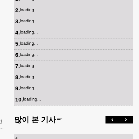
2
.
loading...
3
.
loading...
4
.
loading...
5
.
loading...
6
.
loading...
7
.
loading...
8
.
loading...
9
.
loading...
10
.
loading...
많이 본 기사
인
시큐