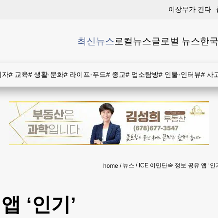
이상무가 간다
최신뉴스
로컬뉴스
글로벌 뉴스
한국
비자
#
교육
#
생활·문화
#
라이프·푸드
#
종교
#
업소탐방
#
인물·인터뷰
#
사
뉴스
ICE 이민단속 정보 공유 앱 ‘인
home
앱 ‘인기’