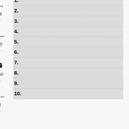
1
.
급증…54개국 1,325명 25%↑
2
.
때
속
3
.
료
4
.
생 그리워한 ‘KIM’을 찾습니다” 한국전 종군기자의 ‘마지막 소원’
5
.
한
보훈
6
.
7
.
출
8
.
0
전
9
.
불
10
.
 4년 뒤 2030년 월드컵 사상 첫 3대륙·6개국 개최
참
,