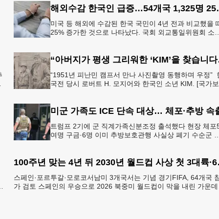
해외수감 한국인 
미국 등 해외에 수감된 한국 국민이 4년 전과 비교했을 
25% 증가한 것으로 나타났다. 국회 외교통일위원회 소
를
더불어민주당 김준환 의원이 외교부로부터 제출받은 자
에 따르면
“아버지가 평
추
“1951년 피난민 캠프서 만나 사진촬영 동행하며 우정” 
뒤
국전 당시 로버트 H. 모지어와 한국인 소년 KIM. [국가
가
부] 6·25 한국전쟁 당시 미국 종군기자로 참전했던
미군 가족도 ICE 단속 대상… 체포·추방 속
트럼프 2기에 군 직계가족신분조정 출석했다 현장 체포5
여명 구금·6명 이미 추방보호관행 사실상 폐기 수순군 
이
력·사기저하 우려 고조 도널드 트럼프 행정부가 대규모 
법체류자 추방
100주년 맞는
스페인·포르투갈·모로코서남미 3개국서는 기념 경기FIFA, 64개국 
가 검토 스페인의 우승으로 2026 북중미 월드컵이 막을 내린 가운데
축구 팬들의 관심은 벌써 2030 FI