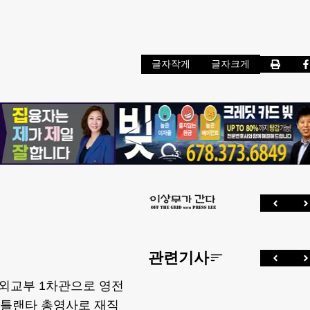
글자작게
글자크게
관련기사
 외교부 1차관으로 영전
주애틀랜타 총영사로 재직