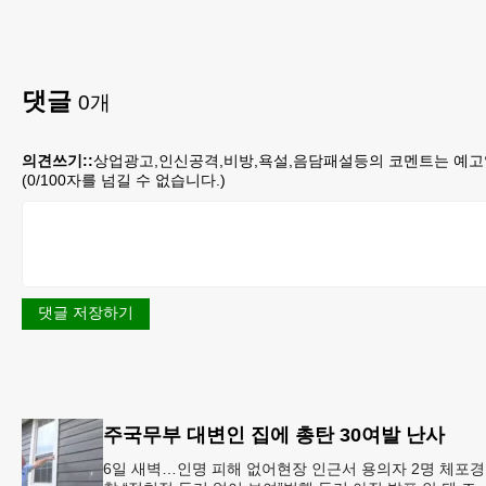
댓글
0
개
의견쓰기::
상업광고,인신공격,비방,욕설,음담패설등의 코멘트는 예고
(
0
/100자를 넘길 수 없습니다.)
댓글 저장하기
주국무부 대변인 집에 총탄 30여발 난사
6일 새벽…인명 피해 없어현장 인근서 용의자 2명 체포경