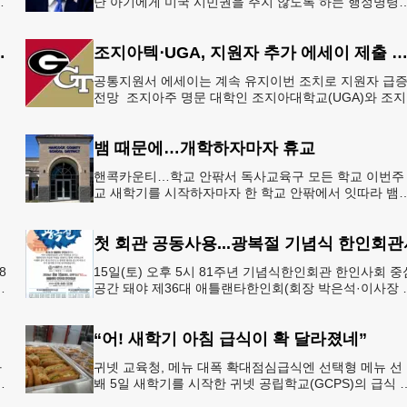
지
난 아기에게 미국 시민권을 주지 않도록 하는 행정명령
총
서명했다.트럼프 대통령은 이날 백악관에서 서명식을 
이같은 내용
 5만 달러 후원
조지아텍⋅UGA, 지원자 추가 에세이 제출 
공통지원서 에세이는 계속 유지이번 조치로 지원자 급
으
전망 조지아주 명문 대학인 조지아대학교(UGA)와 조
한
텍(GT)에 지원하는 고등학교 12학년 학생들의 입시 부
이 한층 줄
뱀 때문에…개학하자마자 휴교
공
핸콕카운티…학교 안팎서 독사교육구 모든 학교 이번주
행
교 새학기를 시작하자마자 한 학교 안팎에서 잇따라 뱀
번
이 출몰해 교육구 모든 학교가 휴교에 들어가는 일이 
졌다.6일 WS
첫 회관 공동사용...광복절 기념식 한인회관
8
15일(토) 오후 5시 81주년 기념식한인회관 한인사회 중
년
공간 돼야 제36대 애틀랜타한인회(회장 박은석·이사장 
신범)는 제81주년 광복절 기념식을 오는 15일(토) 오후 
시
“어! 새학기 아침 급식이 확 달라졌네”
과
귀넷 교육청, 메뉴 대폭 확대점심급식엔 선택형 메뉴 선
봬 5일 새학기를 시작한 귀넷 공립학교(GCPS)의 급식 
선
뉴가 한층 다양해졌다.GCPS 학교영양프로그램에 따르