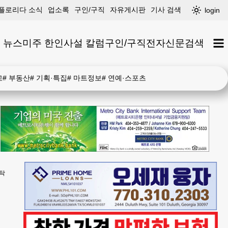
플로리다 소식
업소록
구인/구직
자유게시판
기사 검색
login
 뉴스
미주 한인
사설 칼럼
구인/구직
전자신문
검색
고
#
부동산
#
기획·특집
#
마트정보
#
연예·스포츠
발탁