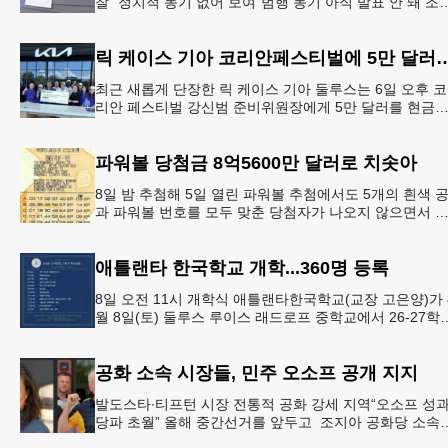
찰 “정치적 동기 없어 보여”범행 동기 아직 발표 안 돼 조
아 국무장관 대변인이자 공보국장 자택에 최소 30발의 
격이
릭 케이스 기아 코리안페스티벌에
최근 새롭게 단장한 릭 케이스 기아 둘루스는 6일 오후 코
리안 페스티벌 강신범 준비위원장에게 5만 달러를 현금
로 후원했다. 릭 케이스 기아 관계자는 딜러샵에 언제든 
인들의 방문
파워볼 당첨금 8억5600만 달러로 치솟아
8일 밤 추첨해 5일 열린 파워볼 추첨에서도 5개의 흰색 
과 파워볼 번호를 모두 맞춘 당첨자가 나오지 않으면서 
운의 주인공은 다음 기회로 미뤄지게 됐다.이에 따라 이
주 토요
애틀랜타 한국학교 개학...360명 등록
8일 오전 11시 개학식 애틀랜타한국학교(교장 고은양)가 
월 8일(토) 둘루스 루이스 래드로프 중학교에서 26-27학
도 새 학기를 시작한다. 개학식은 당일 오전 11시 학교 카
공화 소속 시장들, 민주 오소프 공개 지지
발도스타∙티프턴 시장 전통적 공화 강세 지역“오소프 성
당파 초월” 올해 중간선거를 앞두고 조지아 공화당 소속
두 명의 시장이 민주당 존 오스프 연방상원의원 지지를 