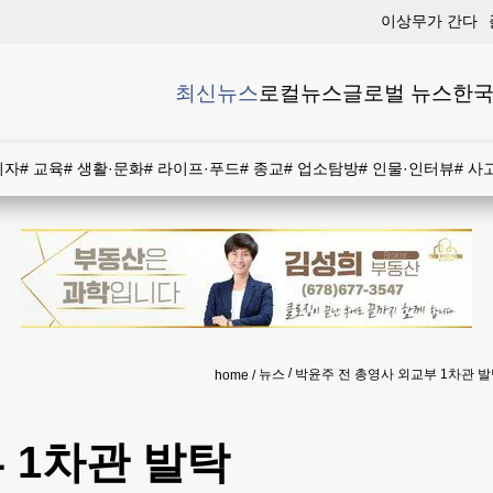
이상무가 간다
최신뉴스
로컬뉴스
글로벌 뉴스
한국
비자
#
교육
#
생활·문화
#
라이프·푸드
#
종교
#
업소탐방
#
인물·인터뷰
#
사
뉴스
박윤주 전 총영사 외교부 1차관 
home
 1차관 발탁