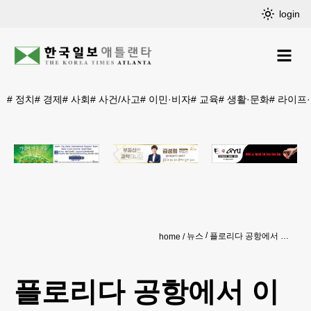
login
#
정치
#
경제
#
사회
#
사건/사고
#
이민·비자
#
교육
#
생활·문화
#
라이프
뉴스
플로리다 공항에서 이륙 대기중 항공기엔진에 화재…승객 대피
home
플로리다 공항에서 이