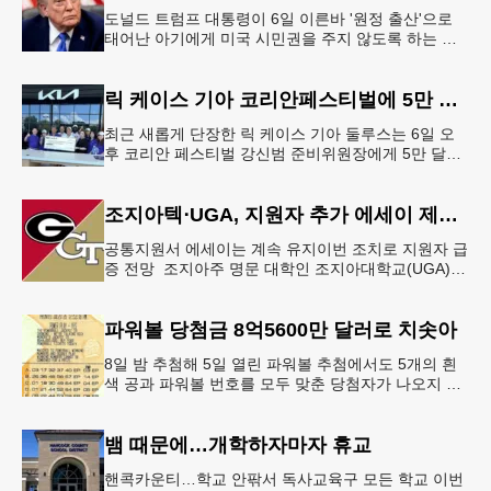
도널드 트럼프 대통령이 6일 이른바 '원정 출산'으로
태어난 아기에게 미국 시민권을 주지 않도록 하는 행
정명령에 서명했다.트럼프 대통령은 이날 백악관에서
서명식을 열고 이같은 내용
릭 케이스 기아 코리안페스티벌에 5만 달러 후원
최근 새롭게 단장한 릭 케이스 기아 둘루스는 6일 오
후 코리안 페스티벌 강신범 준비위원장에게 5만 달러
를 현금으로 후원했다. 릭 케이스 기아 관계자는 딜러
샵에 언제든 한인들의 방문
조지아텍⋅UGA, 지원자 추가 에세이 제출 폐지
공통지원서 에세이는 계속 유지이번 조치로 지원자 급
증 전망 조지아주 명문 대학인 조지아대학교(UGA)와
조지아텍(GT)에 지원하는 고등학교 12학년 학생들의
입시 부담이 한층 줄
파워볼 당첨금 8억5600만 달러로 치솟아
8일 밤 추첨해 5일 열린 파워볼 추첨에서도 5개의 흰
색 공과 파워볼 번호를 모두 맞춘 당첨자가 나오지 않
으면서 행운의 주인공은 다음 기회로 미뤄지게 됐다.
이에 따라 이번 주 토요
뱀 때문에…개학하자마자 휴교
핸콕카운티…학교 안팎서 독사교육구 모든 학교 이번