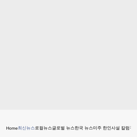
최신뉴스
로컬뉴스
글로벌 뉴스
한국 뉴스
미주 한인
사설 칼럼
구인
Home