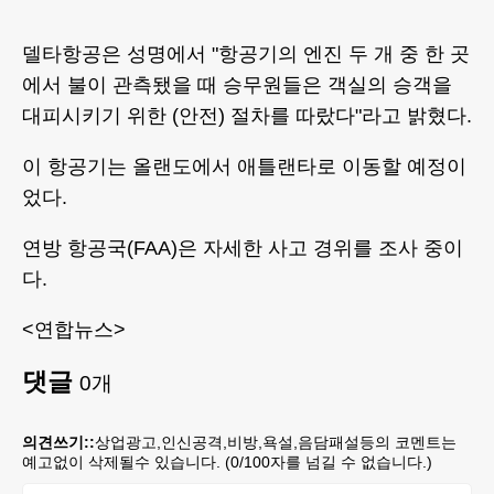
델타항공은 성명에서 "항공기의 엔진 두 개 중 한 곳
에서 불이 관측됐을 때 승무원들은 객실의 승객을
대피시키기 위한 (안전) 절차를 따랐다"라고 밝혔다.
이 항공기는 올랜도에서 애틀랜타로 이동할 예정이
었다.
연방 항공국(FAA)은 자세한 사고 경위를 조사 중이
다.
<연합뉴스>
댓글
0
개
의견쓰기::
상업광고,인신공격,비방,욕설,음담패설등의 코멘트는
예고없이 삭제될수 있습니다. (
0
/100자를 넘길 수 없습니다.)