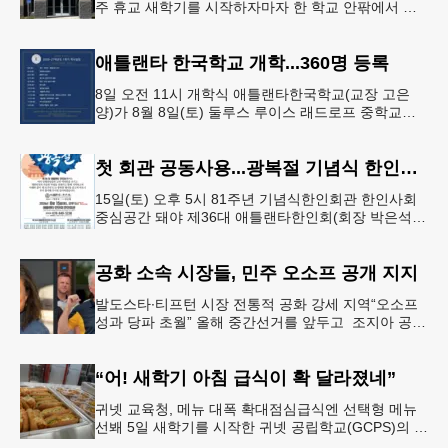
주 휴교 새학기를 시작하자마자 한 학교 안팎에서 잇
따라 뱀들이 출몰해 교육구 모든 학교가 휴교에 들어
가는 일이 벌어졌다.6일 WS
애틀랜타 한국학교 개학...360명 등록
8일 오전 11시 개학식 애틀랜타한국학교(교장 고은
양)가 8월 8일(토) 둘루스 루이스 래드로프 중학교에
서 26-27학년도 새 학기를 시작한다. 개학식은 당일
오전 11시 학교 카
첫 회관 공동사용...광복절 기념식 한인회관서
15일(토) 오후 5시 81주년 기념식한인회관 한인사회
중심공간 돼야 제36대 애틀랜타한인회(회장 박은석·
이사장 강신범)는 제81주년 광복절 기념식을 오는 15
일(토) 오후 5시
공화 소속 시장들, 민주 오소프 공개 지지
발도스타∙티프턴 시장 전통적 공화 강세 지역“오소프
성과 당파 초월” 올해 중간선거를 앞두고 조지아 공화
당 소속 두 명의 시장이 민주당 존 오스프 연방상원의
원 지지를 선언했다.
“어! 새학기 아침 급식이 확 달라졌네”
귀넷 교육청, 메뉴 대폭 확대점심급식엔 선택형 메뉴
선봬 5일 새학기를 시작한 귀넷 공립학교(GCPS)의 급
식 메뉴가 한층 다양해졌다.GCPS 학교영양프로그램