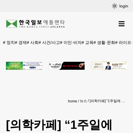
login
#
정치
#
경제
#
사회
#
사건/사고
#
이민·비자
#
교육
#
생활·문화
#
라이프
뉴스
[의학카페] “1주일에 맥주 8캔 이상 치매 위험 2배 높아져”
home
[의학카페] “1주일에