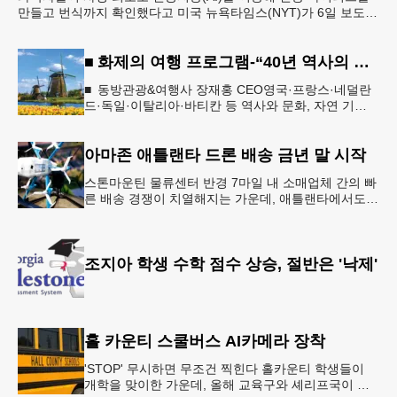
만들고 번식까지 확인했다고 미국 뉴욕타임스(NYT)가 6일 보도했
다. 의학 발전과 생물무기 개발에 활용 가능한 양날
■ 화제의 여행 프로그램-“40년 역사의 신뢰… 서유럽 8개국 13일 대장정”
■ 동방관광&여행사 장재홍 CEO영국·프랑스·네덜란
드·독일·이탈리아·바티칸 등 역사와 문화, 자연 기
행…‘감동과 치유의 대장정’ 10월 6일 출발, 호텔·버스
·식사 일정‘
아마존 애틀랜타 드론 배송 금년 말 시작
스톤마운틴 물류센터 반경 7마일 내 소매업체 간의 빠
른 배송 경쟁이 치열해지는 가운데, 애틀랜타에서도
조만간 아마존의 택배가 하늘을 날아 배송될 예정이
다.아마존은 올해 말 조지아주
조지아 학생 수학 점수 상승, 절반은 '낙제'
홀 카운티 스쿨버스 AI카메라 장착
'STOP' 무시하면 무조건 찍힌다 홀카운티 학생들이
개학을 맞이한 가운데, 올해 교육구와 셰리프국이 학