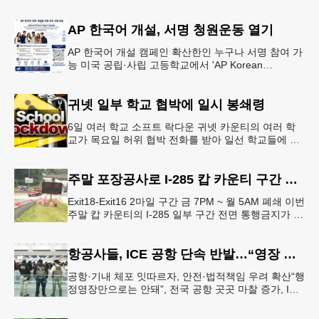
생들의 안전을 위협하는 스쿨버스 추월 차량을 상대로
강력한 단속에 나선다.홀
AP 한국어 개설, 서명 청원운동 열기
AP 한국어 개설 캠페인 확산한인 누구나 서명 참여 가
능 미국 공립·사립 고등학교에서 'AP Korean
Language and Culture(한국어 및 한국문화 AP 과목)'
개
귀넷 일부 학교 협박에 일시 봉쇄령
6일 여러 학교 소프트 락다운 귀넷 카운티의 여러 학
교가 목요일 허위 협박 전화를 받아 일선 학교들에 일
시적인 봉쇄령이 내려졌다고 교육구 측이 밝혔다.학부
모들에게 발송된 서한에서
주말 포장공사로 I-285 캅 카운티 구간 통행금지
Exit18-Exit16 2마일 구간 금 7PM ~ 월 5AM 폐쇄 이번
주말 캅 카운티의 I-285 일부 구간 전면 통행금지가 시
행된다. 18번 출구인 페이스 페리 로드에서 16
항공사들, ICE 공항 단속 반발…“영장 없인 협조 불가”
공항·기내 체포 잇따르자, 안전·법적책임 우려 확산“행
정영장만으로는 안돼”, 전국 공항 곳곳 마찰 증가, ICE
는 공항 단속 확대 방침 연방 이민세관단속국 요원들
이 뉴욕 JKF 케