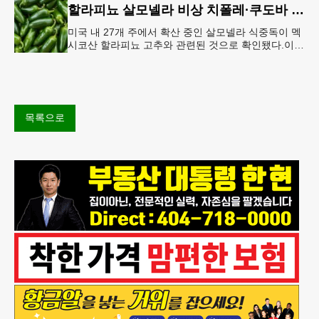
할라피뇨 살모넬라 비상 치폴레·쿠도바 긴급 회수
미국 내 27개 주에서 확산 중인 살모넬라 식중독이 멕
시코산 할라피뇨 고추와 관련된 것으로 확인됐다.이에
따라 멕시코 음식 체인인 치폴레와 쿠도바가 해당 식
재료를 전면 회수했다.연
목록으로