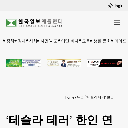
login
#
정치
#
경제
#
사회
#
사건/사고
#
이민·비자
#
교육
#
생활·문화
#
라이프
뉴스
‘테슬라 테러’ 한인 연방 대배심 기소
home
‘테슬라 테러’ 한인 연