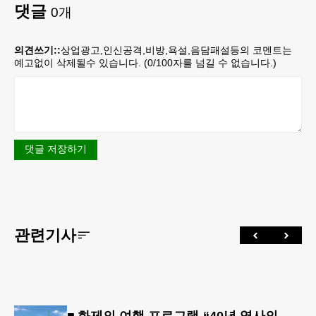
댓글
0
개
의견쓰기::
상업광고,인신공격,비방,욕설,음담패설등의 코멘트는
예고없이 삭제될수 있습니다. (
0
/100자를 넘길 수 없습니다.)
댓글 저장하기
관련기사
■ 화제의 여행 프로그램-“40년 역사의 신뢰… 서유럽 8개국 13일 대장정”