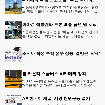
■ 동방관광&여행사 장재홍 CEO영국·프랑스·네덜란
드·독일·이탈리아·바티칸 등 역사와 문화, 자연 기
행…‘감동과 치유의 대장정’ 10월 6일 출발, 호텔·버스
·식사 일정‘
아마존 애틀랜타 드론 배송 금년 말 시작
스톤마운틴 물류센터 반경 7마일 내 소매업체 간의 빠
른 배송 경쟁이 치열해지는 가운데, 애틀랜타에서도
조만간 아마존의 택배가 하늘을 날아 배송될 예정이
다.아마존은 올해 말 조지아주
조지아 학생 수학 점수 상승, 절반은 '낙제'
홀 카운티 스쿨버스 AI카메라 장착
'STOP' 무시하면 무조건 찍힌다 홀카운티 학생들이
개학을 맞이한 가운데, 올해 교육구와 셰리프국이 학
생들의 안전을 위협하는 스쿨버스 추월 차량을 상대로
강력한 단속에 나선다.홀
AP 한국어 개설, 서명 청원운동 열기