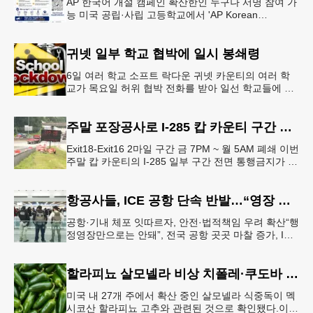
AP 한국어 개설 캠페인 확산한인 누구나 서명 참여 가
능 미국 공립·사립 고등학교에서 'AP Korean
Language and Culture(한국어 및 한국문화 AP 과목)'
개
귀넷 일부 학교 협박에 일시 봉쇄령
6일 여러 학교 소프트 락다운 귀넷 카운티의 여러 학
교가 목요일 허위 협박 전화를 받아 일선 학교들에 일
시적인 봉쇄령이 내려졌다고 교육구 측이 밝혔다.학부
모들에게 발송된 서한에서
주말 포장공사로 I-285 캅 카운티 구간 통행금지
Exit18-Exit16 2마일 구간 금 7PM ~ 월 5AM 폐쇄 이번
주말 캅 카운티의 I-285 일부 구간 전면 통행금지가 시
행된다. 18번 출구인 페이스 페리 로드에서 16
항공사들, ICE 공항 단속 반발…“영장 없인 협조 불가”
공항·기내 체포 잇따르자, 안전·법적책임 우려 확산“행
정영장만으로는 안돼”, 전국 공항 곳곳 마찰 증가, ICE
는 공항 단속 확대 방침 연방 이민세관단속국 요원들
이 뉴욕 JKF 케
할라피뇨 살모넬라 비상 치폴레·쿠도바 긴급 회수
미국 내 27개 주에서 확산 중인 살모넬라 식중독이 멕
시코산 할라피뇨 고추와 관련된 것으로 확인됐다.이에