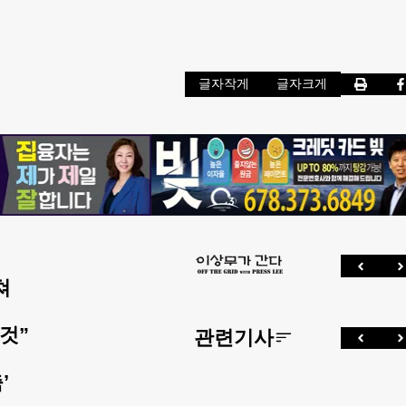
글자작게
글자크게
쳐
 것”
관련기사
’