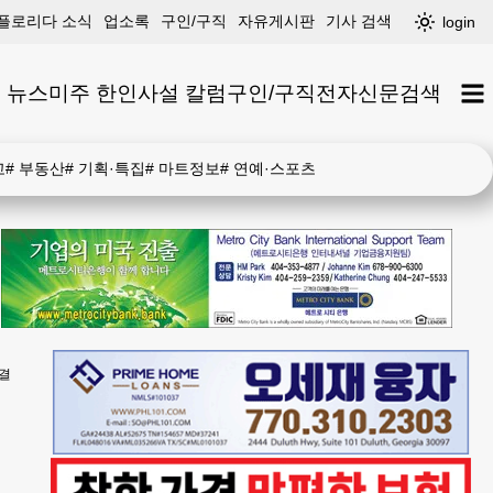
플로리다 소식
업소록
구인/구직
자유게시판
기사 검색
login
 뉴스
미주 한인
사설 칼럼
구인/구직
전자신문
검색
고
#
부동산
#
기획·특집
#
마트정보
#
연예·스포츠
물결