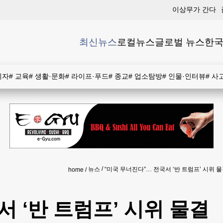
이상무가 간다
최신뉴스
로컬뉴스
글로벌 뉴스
한국
비자
#
교육
#
생활·문화
#
라이프·푸드
#
종교
#
업소탐방
#
인물·인터뷰
#
사
뉴스
“미국 무너진다”… 전국서 ‘반 트럼프’ 시위 
home
 ‘반 트럼프’ 시위 물결