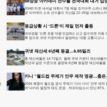
88양궁 아카데미 선수들 전국대회 대거 입
JOAD 타겟 내셔널 대회서 7명 메달 조지아주 스와니 8
궁 아카데미 소속 선수들이 지난달 22~26일 네브래스
링컨에서 열린 2026 주니어 올림픽 양궁 디벨롭먼트(JO
응급상황 시 ‘드론’이 제일 먼저 출동
귀넷경찰 ‘드론 초동 대응’도입911 신고 접수되면 자동 
륙 앞으로 귀넷 카운티에서 발생하는 대형 교통사고나 
죄 현장 등 응급 상황 발생 시 드론이 가장 먼저 현장에 
동해 상
귀넷 재산세 6년째 동결…6.95밀즈
총 재산세율은 14.71밀즈 올해 귀넷 카운티 재산세율이
작년과 같은 수준으로 결정돼 6년째 동일한 재산세율을
술
지하게 됐다.귀넷 커미셔너 위원회는 4일 저녁 열린 정
회의에서
카니 "월드컵 주
업
2026 북중미 월드컵 공식 주제가 '다이 다이' 안무 제작 
여"샤키라 열정적 태도 존경…하프타임쇼서 만난 BTS, 
하
별한 기억""글로벌-한국 엔터테인먼트 산업 잇는 가교 
할