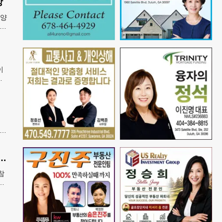
상
8양
카주
A
이
범
출
 유
례
제가 안무 제작 영광…춤은 국경 없는 언어"
참
특
역