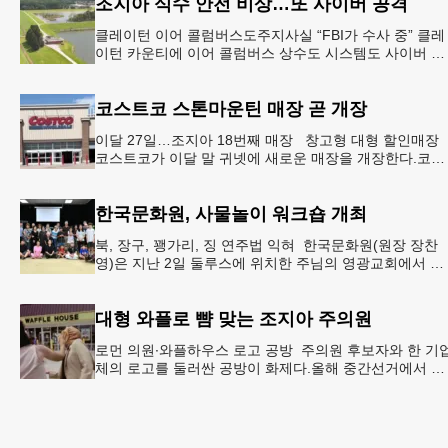
조지아 식수 안전 비상…또 사이버 공격
클레이턴 이어 콜럼버스도주지사실 “FBI가 수사 중” 클레
이턴 카운티에 이어 콜럼버스 상수도 시스템도 사이버 공
격을 받은 것으로 확인됐다. 이로써 조지아에서만 최소 2
곳의 상수도
코스트코 스톤마운틴 매장 곧 개장
이달 27일…조지아 18번째 매장 창고형 대형 할인매장
코스트코가 이달 말 귀넷에 새로운 매장을 개장한다.코스
트코는 4일 “스톤마운틴 매장을 8월 27일 정식 개장할 예
정”이라
한국문화원, 사물놀이 워크숍 개최
북, 장구, 꽹가리, 징 연주법 익혀 한국문화원(원장 장찬
영)은 지난 2일 둘루스에 위치한 주님의 영광교회에서 사
물놀이 워크숍을 개최했다.한국을 대표하는 전통 공연예
인 사물놀이
대형 와플로 뺨 맞는 조지아 주의원
로먼 의원∙와플하우스 로고 공방 주의원 후보자와 한 기
체의 로고를 둘러싼 공방이 화제다.올해 중간선거에서 민
주당 주상원 후보(7지구)로 나서는 루와 로먼(둘루스) 주
원의원은