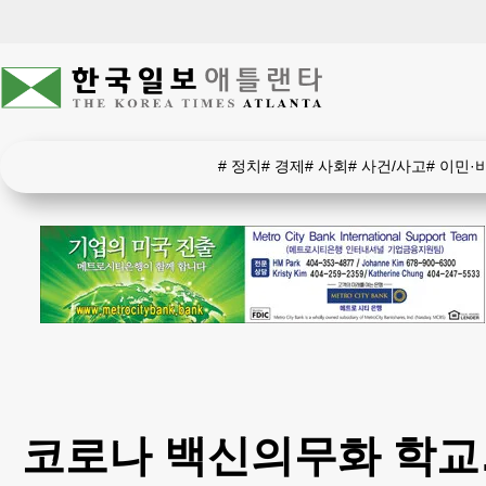
#
정치
#
경제
#
사회
#
사건/사고
#
이민·
코로나 백신의무화 학교