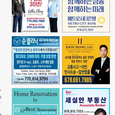
파트너 참여
료
넷
독