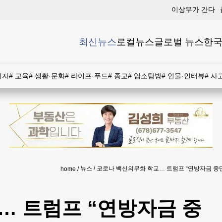
이상무가 간다
최신뉴스
로컬뉴스
글로벌 뉴스
한국
비자
#
교육
#
생활·문화
#
라이프·푸드
#
종교
#
업소탐방
#
인물·인터뷰
#
사
뉴스
코로나 백신의무화 학교… 트럼프 “연방자금 중
home
… 트럼프 “연방자금 중