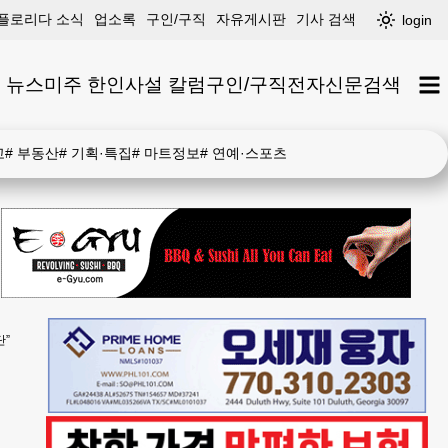
플로리다 소식
업소록
구인/구직
자유게시판
기사 검색
login
 뉴스
미주 한인
사설 칼럼
구인/구직
전자신문
검색
고
#
부동산
#
기획·특집
#
마트정보
#
연예·스포츠
단”