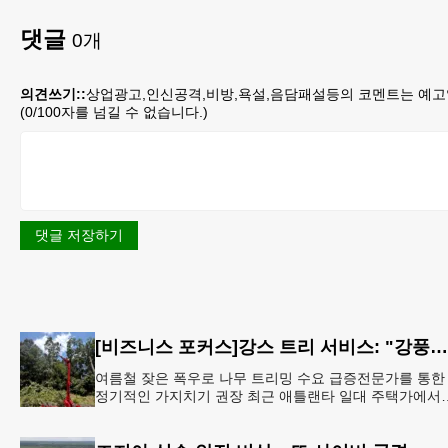
댓글
0
개
의견쓰기::
상업광고,인신공격,비방,욕설,음담패설등의 코멘트는 예고
(
0
/100자를 넘길 수 없습니다.)
댓글 저장하기
[비즈니스 포커스]강스 트리 서비스: "강풍에 부러질라"… 여름철 주택가 수목 관리 '비상'
여름철 잦은 폭우로 나무 트리밍 수요 급증전문가를 통한
정기적인 가지치기 권장 최근 애틀랜타 일대 주택가에서
여름철 수목 관리에 대한 경각심이 높아지면서, 전문적인
트리밍(가지치기