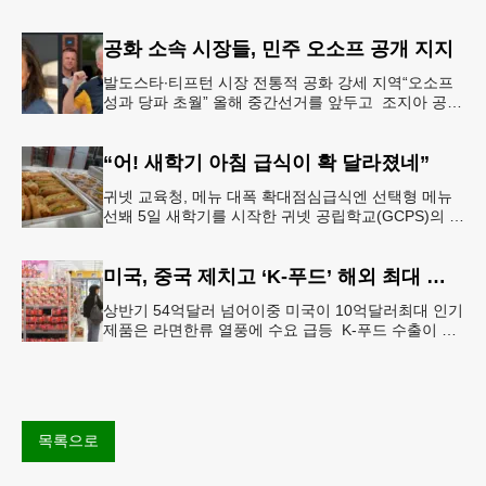
이사장 강신범)는 제81주년 광복절 기념식을 오는 15
일(토) 오후 5시
공화 소속 시장들, 민주 오소프 공개 지지
발도스타∙티프턴 시장 전통적 공화 강세 지역“오소프
성과 당파 초월” 올해 중간선거를 앞두고 조지아 공화
당 소속 두 명의 시장이 민주당 존 오스프 연방상원의
원 지지를 선언했다.
“어! 새학기 아침 급식이 확 달라졌네”
귀넷 교육청, 메뉴 대폭 확대점심급식엔 선택형 메뉴
선봬 5일 새학기를 시작한 귀넷 공립학교(GCPS)의 급
식 메뉴가 한층 다양해졌다.GCPS 학교영양프로그램
에 따르면 특히 아침
미국, 중국 제치고 ‘K-푸드’ 해외 최대 시장 부상
상반기 54억달러 넘어이중 미국이 10억달러최대 인기
제품은 라면한류 열풍에 수요 급등 K-푸드 수출이 라
면, 과자, 음료 등 제품 인기에 힘입어 올해 상반기에
도 역대 최고를 기록
목록으로