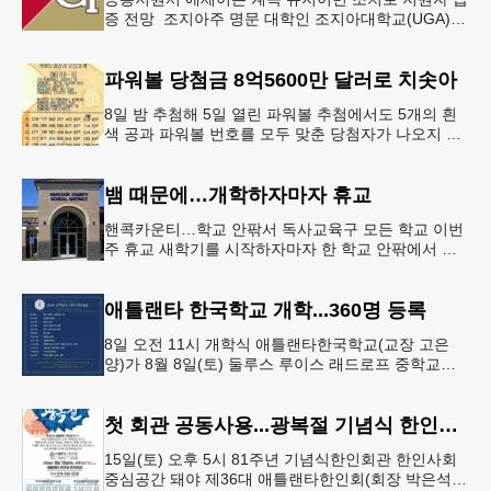
증 전망 조지아주 명문 대학인 조지아대학교(UGA)와
조지아텍(GT)에 지원하는 고등학교 12학년 학생들의
입시 부담이 한층 줄
파워볼 당첨금 8억5600만 달러로 치솟아
8일 밤 추첨해 5일 열린 파워볼 추첨에서도 5개의 흰
색 공과 파워볼 번호를 모두 맞춘 당첨자가 나오지 않
으면서 행운의 주인공은 다음 기회로 미뤄지게 됐다.
이에 따라 이번 주 토요
뱀 때문에…개학하자마자 휴교
핸콕카운티…학교 안팎서 독사교육구 모든 학교 이번
주 휴교 새학기를 시작하자마자 한 학교 안팎에서 잇
따라 뱀들이 출몰해 교육구 모든 학교가 휴교에 들어
가는 일이 벌어졌다.6일 WS
애틀랜타 한국학교 개학...360명 등록
8일 오전 11시 개학식 애틀랜타한국학교(교장 고은
양)가 8월 8일(토) 둘루스 루이스 래드로프 중학교에
서 26-27학년도 새 학기를 시작한다. 개학식은 당일
오전 11시 학교 카
첫 회관 공동사용...광복절 기념식 한인회관서
15일(토) 오후 5시 81주년 기념식한인회관 한인사회
중심공간 돼야 제36대 애틀랜타한인회(회장 박은석·