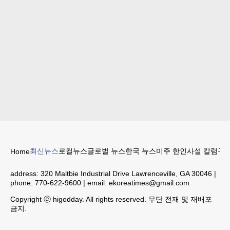
최신뉴스
로컬뉴스
글로벌 뉴스
한국 뉴스
미주 한인
사설 칼럼
구인
Home
address:
320 Maltbie Industrial Drive Lawrenceville, GA 30046
|
phone:
770-622-9600
| email:
ekoreatimes@gmail.com
Copyright ⓒ higodday. All rights reserved. 무단 전재 및 재배포
금지.