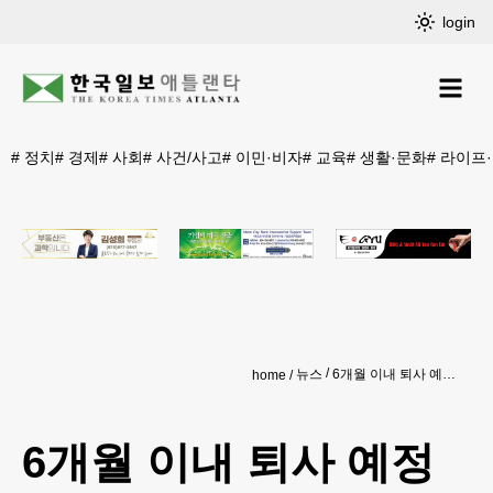
login
#
정치
#
경제
#
사회
#
사건/사고
#
이민·비자
#
교육
#
생활·문화
#
라이프
뉴스
6개월 이내 퇴사 예정률 높은 직업은?
home
6개월 이내 퇴사 예정