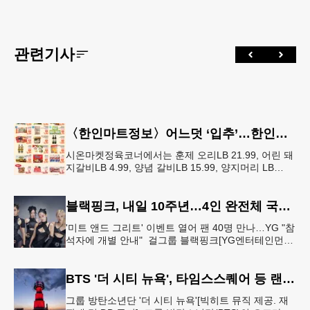
관련기사
〈한인마트정보〉어느덧 ‘입추’…한인마트 먹거리로 가족 입맛 챙기기
시온마켓정육코너에서는 훈제 오리LB 21.99, 어린 돼
지갈비LB 4.99, 양념 갈비LB 15.99, 양지머리 LB
14.99, 냉장 영계LB 2.69, 생삼겹살 수육용LB 8.
블랙핑크, 내일 10주년…4인 완전체 국중박서 팬 행사
'미트 앤드 그리트' 이벤트 열어 팬 40명 만나…YG "참
석자에 개별 안내" 걸그룹 블랙핑크[YG엔터테인먼트
제공. 재판매 및 DB 금지] 그룹 블랙핑크가 데뷔 10주
년 기념일
BTS '더 시티 뉴욕', 타임스스퀘어 등 랜드마크 빛냈다
그룹 방탄소년단 '더 시티 뉴욕'[빅히트 뮤직 제공. 재