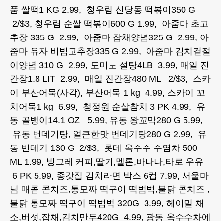
품 쌀떡1 KG 2.99, 청우림 신당동 떡볶이350 G
2/$3, 청우림 순쌀 떡볶이600 G 1.99, 아줌마 초고
추장 335 G 2.99, 아줌마 잡채양념325 G 2.99, 아
줌마 유자 비빔고추장335 G 2.99, 아줌마 김치겉절
이양념 310 G 2.99, 도미노 설탕4LB 3.99, 매일 진
간장1.8 LIT 2.99, 매일 진간장480 ML 2/$3, 스카
이 부산어묵(사각), 부산어묵 1 kg 4.99, 스카이 꼬
치어묵1 kg 6.99, 청정원 순살참치 3 PK 4.99, 유
동 골뱅이14.1 OZ 5.99, 유동 왕꼬막280 G 5.99,
유동 번데기탕, 얼큰한맛 번데기탕280 G 2.99, 유
동 번데기 130 G 2/$3, 롯데 옥수수 수염차 500
ML 1.99, 빙그레 커피,딸기,멜론,바나나,타로 우유
6 PK 5.99, 종갓집 김치라면 박스 6컵 7.99, 서울마
님 매콤 콘치즈,통모짜 떡구이 떡범벅,불닭 콘치즈 ,
불닭 통모짜 떡구이 떡범벅 320G 3.99, 헤이밀 채
소,버섯,잡채,김치만두420G 4.99, 광동 옥수수차에