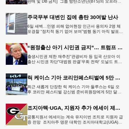
판매 및 DB 금지] 그룹 방탄소년단(BTS)의 오프라인
팬 이벤트 'BTS 더 시티 아리랑 - 뉴욕'(이하 '더 시티
뉴
주국무부 대변인 집에 총탄 30여발 난사
6일 새벽…인명 피해 없어현장 인근서 용의자 2명 체
포경찰 “정치적 동기 없어 보여”범행 동기 아직 발표
안 돼 조지아 국무장관 대변인이자 공보국장 자택에
최소 30발의 총격이
“원정출산 아기 시민권 금지”… 트럼프 행정명령 서명
출생시민권 제한 재추진“관광비자 등 입국 산모아 이
출산 시민권 차단”대법원 판결‘우회 전략’ 도널드 트럼
프 대통령이 6일 이른바 ‘원정 출산(birth tourism)’으로
태어
릭 케이스 기아 코리안페스티벌에 5만 달러 후원
최근 새롭게 단장한 릭 케이스 기아 둘루스는 6일 오
후 코리안 페스티벌 강신범 준비위원장에게 5만 달러
를 현금으로 후원했다. 릭 케이스 기아 관계자는 딜러
샵에 언제든 한인들의 방문
조지아텍⋅UGA, 지원자 추가 에세이 제출 폐지
공통지원서 에세이는 계속 유지이번 조치로 지원자 급
증 전망 조지아주 명문 대학인 조지아대학교(UGA)와
조지아텍(GT)에 지원하는 고등학교 12학년 학생들의