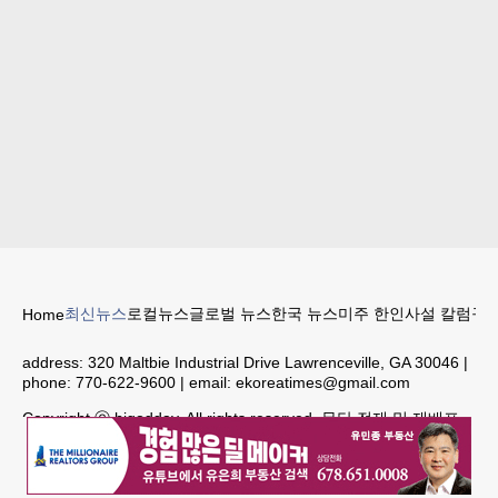
최신뉴스
로컬뉴스
글로벌 뉴스
한국 뉴스
미주 한인
사설 칼럼
구인
Home
address:
320 Maltbie Industrial Drive Lawrenceville, GA 30046
|
phone:
770-622-9600
| email:
ekoreatimes@gmail.com
Copyright ⓒ higodday. All rights reserved. 무단 전재 및 재배포
금지.