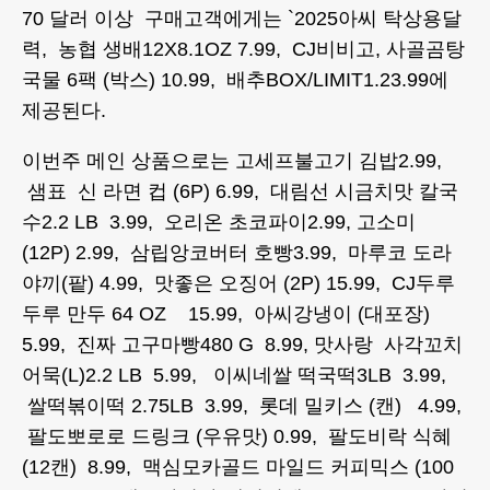
70 달러 이상 구매고객에게는 `2025아씨 탁상용달
력, 농협 생배12X8.1OZ 7.99, CJ비비고, 사골곰탕
국물 6팩 (박스) 10.99, 배추BOX/LIMIT1.23.99에
제공된다.
이번주 메인 상품으로는 고세프불고기 김밥2.99,
샘표 신 라면 컵 (6P) 6.99, 대림선 시금치맛 칼국
수2.2 LB 3.99, 오리온 초코파이2.99, 고소미
(12P) 2.99, 삼립앙코버터 호빵3.99, 마루코 도라
야끼(팥) 4.99, 맛좋은 오징어 (2P) 15.99, CJ두루
두루 만두 64 OZ 15.99, 아씨강냉이 (대포장)
5.99, 진짜 고구마빵480 G 8.99, 맛사랑 사각꼬치
어묵(L)2.2 LB 5.99, 이씨네쌀 떡국떡3LB 3.99,
쌀떡볶이떡 2.75LB 3.99, 롯데 밀키스 (캔) 4.99,
팔도뽀로로 드링크 (우유맛) 0.99, 팔도비락 식혜
(12캔) 8.99, 맥심모카골드 마일드 커피믹스 (100