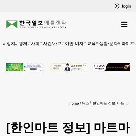
login
#
정치
#
경제
#
사회
#
사건/사고
#
이민·비자
#
교육
#
생활·문화
#
라이프
뉴스
[한인마트 정보] 마트마다 겨울철 먹거리 모음전 '풍성’
home
[한인마트 정보] 마트마