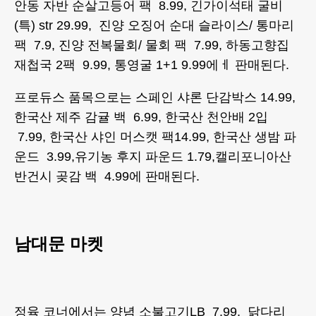
안동 자반 순살고등어 팩 8.99, 긴가이석태 굴비
(특) str 29.99, 진양 오징어 순대 슬라이스/ 통마리
팩 7.9, 진양 전복물회/ 물회 팩 7.99, 하동고향집
재첩국 2팩 9.99, 통영굴 1+1 9.99에ㅔ 판매된다.
프로듀스 품목으로는 스페인 샤론 단감박스 14.99,
한국산 제주 감귤 백 6.99, 한국산 천안배 2입
7.99, 한국산 샤인 머스캣 팩14.99, 한국산 생밤 파
운드 3.99,유기농 후지 파운드 1.79,캘리포니아산
반건시 곶감 백 4.99에 판매된다.
남대문 마켓
정육 코너에서는 양념 소불고기LB 7.99, 닭다리