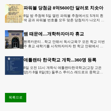
입시 부담이 한층 줄
파워볼 당첨금 8억5600만 달러로 치솟아
8일 밤 추첨해 5일 열린 파워볼 추첨에서도 5개의 흰
색 공과 파워볼 번호를 모두 맞춘 당첨자가 나오지 않
으면서 행운의 주인공은 다음 기회로 미뤄지게 됐다.
이에 따라 이번 주 토요
뱀 때문에…개학하자마자 휴교
핸콕카운티…학교 안팎서 독사교육구 모든 학교 이번
주 휴교 새학기를 시작하자마자 한 학교 안팎에서 잇
따라 뱀들이 출몰해 교육구 모든 학교가 휴교에 들어
가는 일이 벌어졌다.6일 WS
애틀랜타 한국학교 개학...360명 등록
8일 오전 11시 개학식 애틀랜타한국학교(교장 고은
양)가 8월 8일(토) 둘루스 루이스 래드로프 중학교에
서 26-27학년도 새 학기를 시작한다. 개학식은 당일
오전 11시 학교 카
목록으로