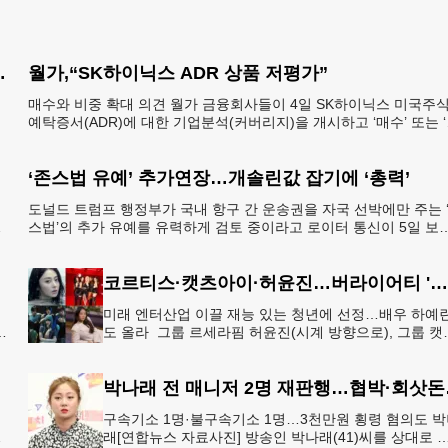
 “치료 골든타임은 3개월”
월가,“SK하이닉스 ADR 상품 저평가”
매수와 비중 확대 의견 월가 금융회사들이 4일 SK하이닉스 미국주
예탁증서(ADR)에 대한 기업분석(커버리지)을 개시하고 ‘매수’ 또는 
중확대’ 투자의견을 제시하고 나섰다고 로
‘존스법 유예’ 추가연장…개솔린값 잡기에 ‘총력’
도널드 트럼프 행정부가 국내 항구 간 운송권을 자국 선박에만 주는 
기
스법’의 추가 유예를 유력하게 검토 중이라고 로이터 통신이 5일 보
했다. 이란과의 전쟁이 길어지면서 국제유가
코르티스·캣츠아이·허윤진…버라이어티 '영 할리우드 임팩트'
미래 엔터산업 이끌 재능 있는 청년에 선정…배우 하예
도 올라 그룹 르세라핌 허윤진(시계 방향으로), 그룹 캣
하
아이, 배우 하예린, 그룹 코르티스[하이브·넷플릭스 제공
재판매
박나래 전
구속기소 1명·불구속기소 1명…3천만원 횡령 혐의도 
없
래[연합뉴스 자료사진] 방송인 박나래(41)씨를 상대로 