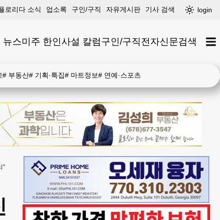
플로리다 소식
업소록
구인/구직
자유게시판
기사 검색
login
 뉴스
미주 한인
사설 칼럼
구인/구직
전자신문
검색
고
#
부동산
#
기획·특집
#
마트정보
#
연예·스포츠
리”
신