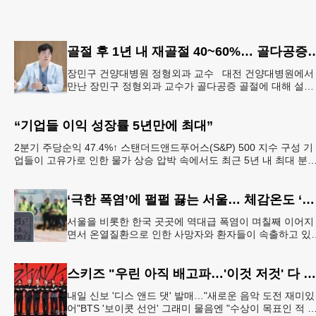
골절 후 1년 내 재골절 40~60%… 골다공증 골절
장민구 건양대병원 정형외과 교수 대전 건양대병원에서
만난 장민구 정형외과 교수가 골다공증 골절에 대해 설명
하고 있다. [건양대병원 제공] “한 번 골절이 생기면 연쇄
골절로 이
“기업들 이익 성장률 5년만에 최대”
2분기 주당순익 47.4%↑ 스탠더드앤드푸어스(S&P) 500 지수 구성 기
업들이 고유가로 인한 물가 상승 압박 속에서도 최근 5년 내 최대 분
별 순이익 성장률을 기록할
‘극한 폭염’에 펄펄 끓는 서울… 체감온도 ‘섭씨 49.5도’
서울을 비롯한 한국 곳곳에 역대급 폭염이 며칠째 이어지
면서 온열질환으로 인한 사망자와 환자들이 속출하고 있
다. 서울 전역에 ‘폭염중대경보’가 발효된 가운데 6일(이
한국시간) 낮
스키즈 "우린 아직 배고파…'이것 저것' 다 잘하는 자신감 표현"
내일 신보 '디스 앤드 댓' 발매…"새로운 음악 도전 재미있
어"BTS '보이콧 선언' 그래미 물음엔 "수상이 목표인 적 