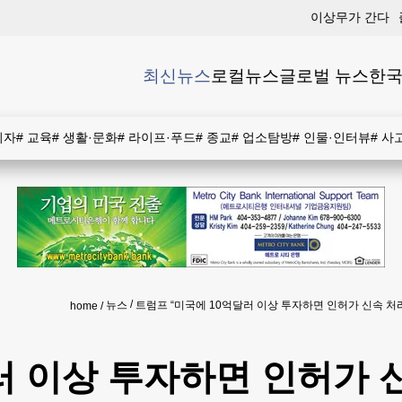
이상무가 간다
최신뉴스
로컬뉴스
글로벌 뉴스
한국
비자
#
교육
#
생활·문화
#
라이프·푸드
#
종교
#
업소탐방
#
인물·인터뷰
#
사
뉴스
트럼프 “미국에 10억달러 이상 투자하면 인허가 신속 처
home
러 이상 투자하면 인허가 