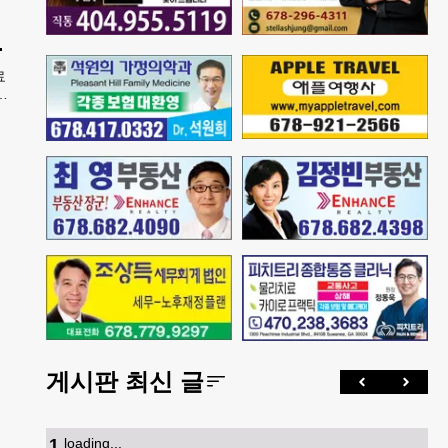
넘
파트너 참여
료
넷
독
게시판 최신 글
1
.
loading...