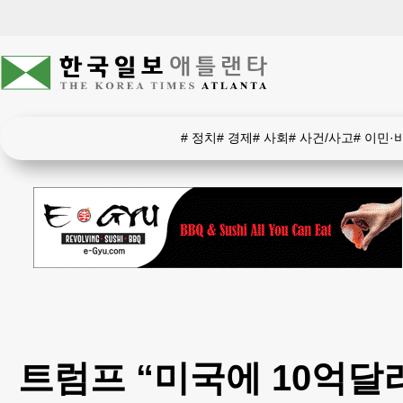
#
정치
#
경제
#
사회
#
사건/사고
#
이민·
트럼프 “미국에 10억달