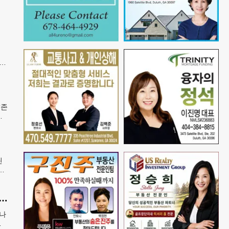
식
‘비
‘존
도
린
츠
.
 매니저 2명 재판행…협박·회삿돈 횡령 혐의
박나
협