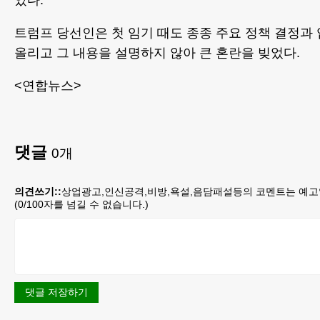
았다.
트럼프 당선인은 첫 임기 때도 종종 주요 정책 결정과 
올리고 그 내용을 설명하지 않아 큰 혼란을 빚었다.
<연합뉴스>
댓글
0
개
의견쓰기::
상업광고,인신공격,비방,욕설,음담패설등의 코멘트는 예고
(
0
/100자를 넘길 수 없습니다.)
댓글 저장하기