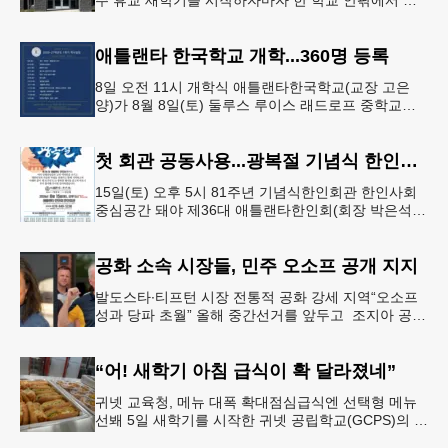
주 휴교 새학기를 시작하자마자 한 학교 안팎에서 잇
따라 뱀들이 출몰해 교육구 모든 학교가 휴교에 들어
가는 일이 벌어졌다.6일 WS
애틀랜타 한국학교 개학...360명 등록
8일 오전 11시 개학식 애틀랜타한국학교(교장 고은
양)가 8월 8일(토) 둘루스 루이스 래드로프 중학교에
서 26-27학년도 새 학기를 시작한다. 개학식은 당일
오전 11시 학교 카
첫 회관 공동사용...광복절 기념식 한인회관서
15일(토) 오후 5시 81주년 기념식한인회관 한인사회
중심공간 돼야 제36대 애틀랜타한인회(회장 박은석·
이사장 강신범)는 제81주년 광복절 기념식을 오는 15
일(토) 오후 5시
공화 소속 시장들, 민주 오소프 공개 지지
발도스타∙티프턴 시장 전통적 공화 강세 지역“오소프
성과 당파 초월” 올해 중간선거를 앞두고 조지아 공화
당 소속 두 명의 시장이 민주당 존 오스프 연방상원의
원 지지를 선언했다.
“어! 새학기 아침 급식이 확 달라졌네”
귀넷 교육청, 메뉴 대폭 확대점심급식엔 선택형 메뉴
선봬 5일 새학기를 시작한 귀넷 공립학교(GCPS)의 급
식 메뉴가 한층 다양해졌다.GCPS 학교영양프로그램