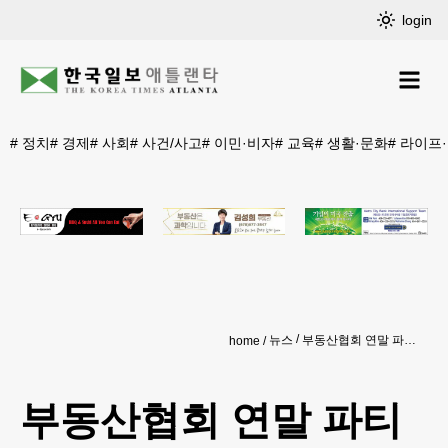
login
#
정치
#
경제
#
사회
#
사건/사고
#
이민·비자
#
교육
#
생활·문화
#
라이프
뉴스
부동산협회 연말 파티 개최
home
부동산협회 연말 파티