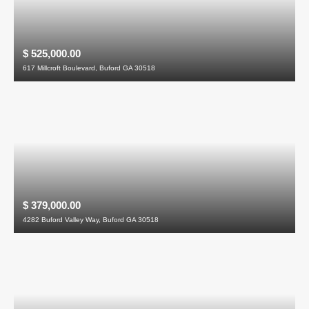
$ 525,000.00
617 Millcroft Boulevard, Buford GA 30518
$ 379,000.00
4282 Buford Valley Way, Buford GA 30518