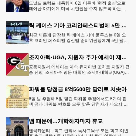
도널드 트럼프 대통령이 6일 이른바 '원정 출산'으로
태어난 아기에게 미국 시민권을 주지 않도록 하는 행
정명령에 서명했다.트럼프 대통령은 이날 백악관에서
서명식을 열고 이같은 내용
릭 케이스 기아 코리안페스티벌에 5만 달러 후원
최근 새롭게 단장한 릭 케이스 기아 둘루스는 6일 오
후 코리안 페스티벌 강신범 준비위원장에게 5만 달러
를 현금으로 후원했다. 릭 케이스 기아 관계자는 딜러
샵에 언제든 한인들의 방문
조지아텍⋅UGA, 지원자 추가 에세이 제출 폐지
공통지원서 에세이는 계속 유지이번 조치로 지원자 급
증 전망 조지아주 명문 대학인 조지아대학교(UGA)와
조지아텍(GT)에 지원하는 고등학교 12학년 학생들의
입시 부담이 한층 줄
파워볼 당첨금 8억5600만 달러로 치솟아
8일 밤 추첨해 5일 열린 파워볼 추첨에서도 5개의 흰
색 공과 파워볼 번호를 모두 맞춘 당첨자가 나오지 않
으면서 행운의 주인공은 다음 기회로 미뤄지게 됐다.
이에 따라 이번 주 토요
뱀 때문에…개학하자마자 휴교
핸콕카운티…학교 안팎서 독사교육구 모든 학교 이번