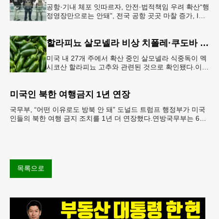
공항·기내 체포 잇따르자, 안전·법적책임 우려 확산“행
정영장만으로는 안돼”, 전국 공항 곳곳 마찰 증가, ICE
는 공항 단속 확대 방침 연방 이민세관단속국 요원들
이 뉴욕 JKF 케
할라피뇨 살모넬라 비상 치폴레·쿠도바 긴급 회수
미국 내 27개 주에서 확산 중인 살모넬라 식중독이 멕
시코산 할라피뇨 고추와 관련된 것으로 확인됐다.이에
따라 멕시코 음식 체인인 치폴레와 쿠도바가 해당 식
재료를 전면 회수했다.연
미국인 북한 여행금지 1년 연장
국무부, “어떤 이유로도 방북 안 돼” 도널드 트럼프 행정부가 미국
인들의 북한 여행 금지 조치를 1년 더 연장했다.연방국무부는 6일
“북한 내 체포와 구금 위험으로부터 미국민의 안
목록으로