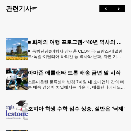
관련기사
■ 화제의 여행 프로그램-“40년 역사의 신뢰… 서유럽 8개국 13일 대장정”
■ 동방관광&여행사 장재홍 CEO영국·프랑스·네덜란
드·독일·이탈리아·바티칸 등 역사와 문화, 자연 기
행…‘감동과 치유의 대장정’ 10월 6일 출발, 호텔·버스
·식사 일정‘
아마존 애틀랜타 드론 배송 금년 말 시작
스톤마운틴 물류센터 반경 7마일 내 소매업체 간의 빠
른 배송 경쟁이 치열해지는 가운데, 애틀랜타에서도
조만간 아마존의 택배가 하늘을 날아 배송될 예정이
다.아마존은 올해 말 조지아주
조지아 학생 수학 점수 상승, 절반은 '낙제'