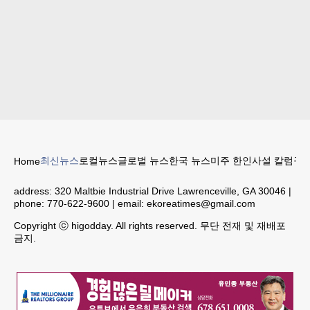
최신뉴스
로컬뉴스
글로벌 뉴스
한국 뉴스
미주 한인
사설 칼럼
구인
Home
address:
320 Maltbie Industrial Drive Lawrenceville, GA 30046
|
phone:
770-622-9600
| email:
ekoreatimes@gmail.com
Copyright ⓒ higodday. All rights reserved. 무단 전재 및 재배포
금지.