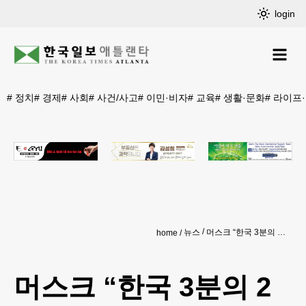
login
#
정치
#
경제
#
사회
#
사건/사고
#
이민·비자
#
교육
#
생활·문화
#
라이프
뉴스
머스크 “한국 3분의 2 사라질 것”
home
머스크 “한국 3분의 2