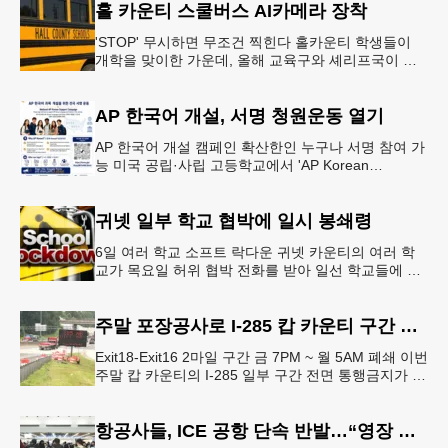
홀 카운티 스쿨버스 AI카메라 장착
'STOP' 무시하면 무조건 찍힌다 홀카운티 학생들이
개학을 맞이한 가운데, 올해 교육구와 셰리프국이 학
생들의 안전을 위협하는 스쿨버스 추월 차량을 상대로
강력한 단속에 나선다.홀
AP 한국어 개설, 서명 청원운동 열기
AP 한국어 개설 캠페인 확산한인 누구나 서명 참여 가
능 미국 공립·사립 고등학교에서 'AP Korean
Language and Culture(한국어 및 한국문화 AP 과목)'
개
귀넷 일부 학교 협박에 일시 봉쇄령
6일 여러 학교 소프트 락다운 귀넷 카운티의 여러 학
교가 목요일 허위 협박 전화를 받아 일선 학교들에 일
시적인 봉쇄령이 내려졌다고 교육구 측이 밝혔다.학부
모들에게 발송된 서한에서
주말 포장공사로 I-285 캅 카운티 구간 통행금지
Exit18-Exit16 2마일 구간 금 7PM ~ 월 5AM 폐쇄 이번
주말 캅 카운티의 I-285 일부 구간 전면 통행금지가 시
행된다. 18번 출구인 페이스 페리 로드에서 16
항공사들, ICE 공항 단속 반발…“영장 없인 협조 불가”