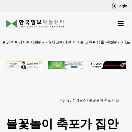
login
#
정치
#
경제
#
사회
#
사건/사고
#
이민·비자
#
교육
#
생활·문화
#
라이프
지역뉴스
불꽃놀이 축포가 집안으로... 디캡 여성 중태
home
불꽃놀이 축포가 집안