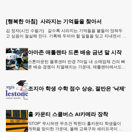
[행복한 아침] 사라지는 기억들을 찾아서
김 정자(시인 수필가) 갈수록 사라지는 기억들을 붙들어 앉혀두
고 싶음이 절실해 진다. 기록해 두어야 할 일들을 잊고 지내면서 아
예 단서도 없이 까무룩 해버리는 당황스런 해프닝까
아마존 애틀랜타 드론 배송 금년 말 시작
스톤마운틴 물류센터 반경 7마일 내 소매업체 간의 빠
른 배송 경쟁이 치열해지는 가운데, 애틀랜타에서도
조만간 아마존의 택배가 하늘을 날아 배송될 예정이
다.아마존은 올해 말 조지아주
조지아 학생 수학 점수 상승, 절반은 '낙제'
홀 카운티 스쿨버스 AI카메라 장착
'STOP' 무시하면 무조건 찍힌다 홀카운티 학생들이
개학을 맞이한 가운데, 올해 교육구와 셰리프국이 학