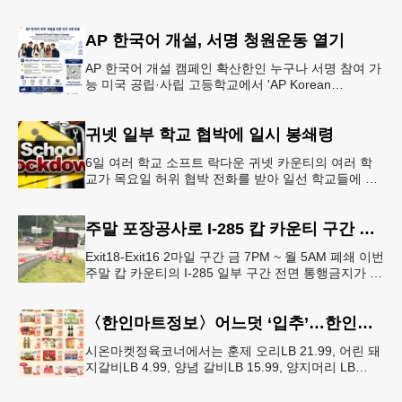
생들의 안전을 위협하는 스쿨버스 추월 차량을 상대로
강력한 단속에 나선다.홀
AP 한국어 개설, 서명 청원운동 열기
AP 한국어 개설 캠페인 확산한인 누구나 서명 참여 가
능 미국 공립·사립 고등학교에서 'AP Korean
Language and Culture(한국어 및 한국문화 AP 과목)'
개
귀넷 일부 학교 협박에 일시 봉쇄령
6일 여러 학교 소프트 락다운 귀넷 카운티의 여러 학
교가 목요일 허위 협박 전화를 받아 일선 학교들에 일
시적인 봉쇄령이 내려졌다고 교육구 측이 밝혔다.학부
모들에게 발송된 서한에서
주말 포장공사로 I-285 캅 카운티 구간 통행금지
Exit18-Exit16 2마일 구간 금 7PM ~ 월 5AM 폐쇄 이번
주말 캅 카운티의 I-285 일부 구간 전면 통행금지가 시
행된다. 18번 출구인 페이스 페리 로드에서 16
〈한인마트정보〉어느덧 ‘입추’…한인마트 먹거리로 가족 입맛 챙기기
시온마켓정육코너에서는 훈제 오리LB 21.99, 어린 돼
지갈비LB 4.99, 양념 갈비LB 15.99, 양지머리 LB
14.99, 냉장 영계LB 2.69, 생삼겹살 수육용LB 8.