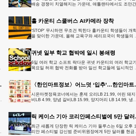
배송 경쟁이 치열해지는 가운데, 애틀랜타에서도 조만
아마존의 택배가 하늘을 날아 배송될 예정이다.아마존
올해 말 조지아주
홀 카운티 스쿨버스 AI카메라 장착
'STOP' 무시하면 무조건 찍힌다 홀카운티 학생들이 개
을 맞이한 가운데, 올해 교육구와 셰리프국이 학생들의 
전을 위협하는 스쿨버스 추월 차량을 상대로 강력한 단
에 나선다.홀
귀넷 일부 학교 협박에 일시 봉쇄령
6일 여러 학교 소프트 락다운 귀넷 카운티의 여러 학교
목요일 허위 협박 전화를 받아 일선 학교들에 일시적인 
쇄령이 내려졌다고 교육구 측이 밝혔다.학부모들에게 
된 서한에서
운티 구간 통행금지
〈한인마트정보〉어느덧 
시온마켓정육코너에서는 훈제 오리LB 21.99, 어린 돼
비LB 4.99, 양념 갈비LB 15.99, 양지머리 LB 14.99, 냉
영계LB 2.69, 생삼겹살 수육용LB 8.
릭 케이스
최근 새롭게 단장한 릭 케이스 기아 둘루스는 6일 오후 
지
리안 페스티벌 강신범 준비위원장에게 5만 달러를 현금