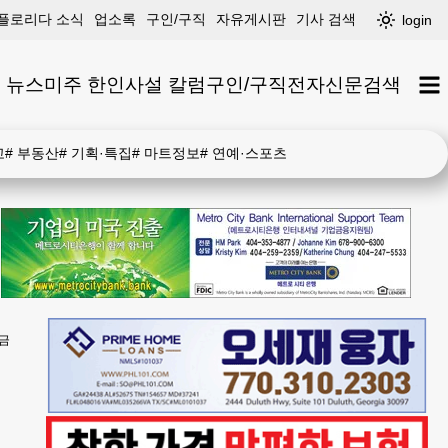
플로리다 소식
업소록
구인/구직
자유게시판
기사 검색
login
 뉴스
미주 한인
사설 칼럼
구인/구직
전자신문
검색
고
#
부동산
#
기획·특집
#
마트정보
#
연예·스포츠
의금