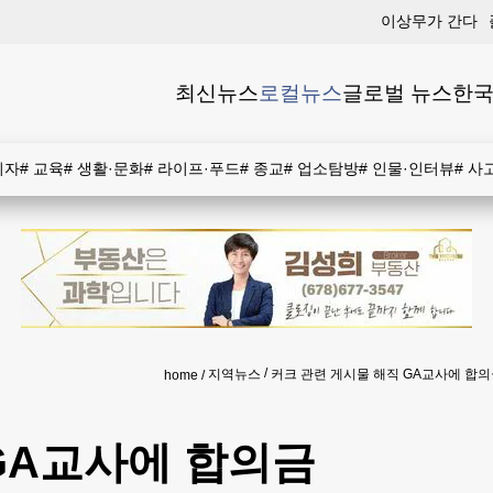
이상무가 간다
최신뉴스
로컬뉴스
글로벌 뉴스
한국
비자
#
교육
#
생활·문화
#
라이프·푸드
#
종교
#
업소탐방
#
인물·인터뷰
#
사
지역뉴스
커크 관련 게시물 해직 GA교사에 합
home
GA교사에 합의금