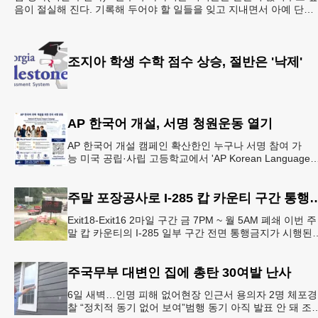
음이 절실해 진다. 기록해 두어야 할 일들을 잊고 지내면서 아예 단서
도 없이 까무룩 해버리는 당황스런 해프닝까
조지아 학생 수학 점수 상승, 절반은 '낙제'
AP 한국어 개설, 서명 청원운동 열기
AP 한국어 개설 캠페인 확산한인 누구나 서명 참여 가
능 미국 공립·사립 고등학교에서 'AP Korean Language
and Culture(한국어 및 한국문화 AP 과목)' 개
주말 포장공사로 I-285 캅 카
Exit18-Exit16 2마일 구간 금 7PM ~ 월 5AM 폐쇄 이번 주
말 캅 카운티의 I-285 일부 구간 전면 통행금지가 시행된
다. 18번 출구인 페이스 페리 로드에서 16
주국무부 대변인 집에 총탄 30여발 난사
6일 새벽…인명 피해 없어현장 인근서 용의자 2명 체포경
찰 “정치적 동기 없어 보여”범행 동기 아직 발표 안 돼 조