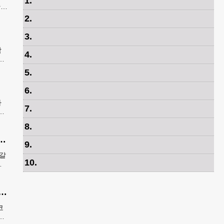
1
.
간
은
2
.
3
.
학
4
.
안
속
5
.
6
.
가
7
.
봉
발송
8
.
‘입추’…한인마트 먹거리로 가족 입맛 챙기기
9
.
지갈
10
.
장
 기아 코리안페스티벌에 5만 달러 후원
코
으