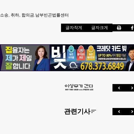
, 소송, 취하, 합의금.남부빈곤법률센터
글자작게
글자크게
관련기사