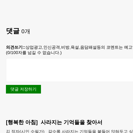
댓글
0
개
의견쓰기::
상업광고,인신공격,비방,욕설,음담패설등의 코멘트는 예고
(
0
/100자를 넘길 수 없습니다.)
댓글 저장하기
[행복한 아침] 사라지는 기억들을 찾아서
김 정자(시인 수필가) 갈수록 사라지는 기억들을 붙들어 앉혀두고 싶