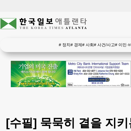
#
정치
#
경제
#
사회
#
사건/사고
#
이민·
[수필] 묵묵히 곁을 지키