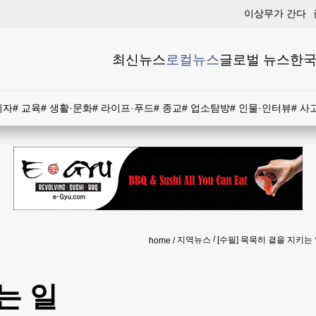
이상무가 간다
최신뉴스
로컬뉴스
글로벌 뉴스
한국
비자
#
교육
#
생활·문화
#
라이프·푸드
#
종교
#
업소탐방
#
인물·인터뷰
#
사
지역뉴스
[수필] 묵묵히 곁을 지키는
home
는 일