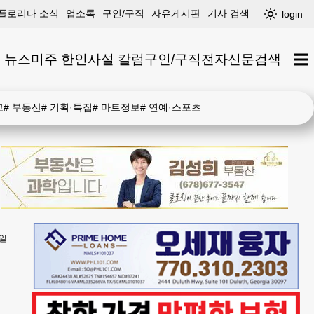
플로리다 소식
업소록
구인/구직
자유게시판
기사 검색
login
 뉴스
미주 한인
사설 칼럼
구인/구직
전자신문
검색
고
#
부동산
#
기획·특집
#
마트정보
#
연예·스포츠
 일