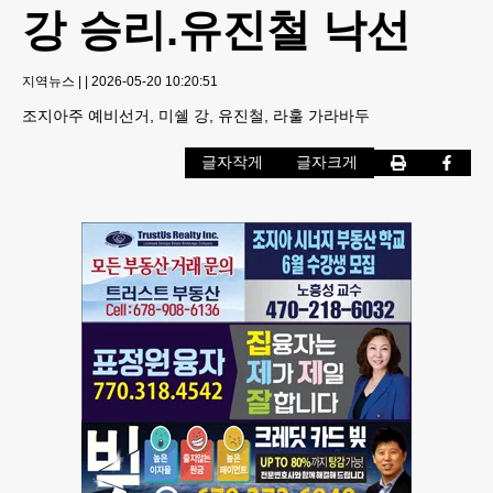
강 승리.유진철 낙선
지역뉴스
|
|
2026-05-20 10:20:51
조지아주 예비선거, 미쉘 강, 유진철, 라훌 가라바두
글자작게
글자크게