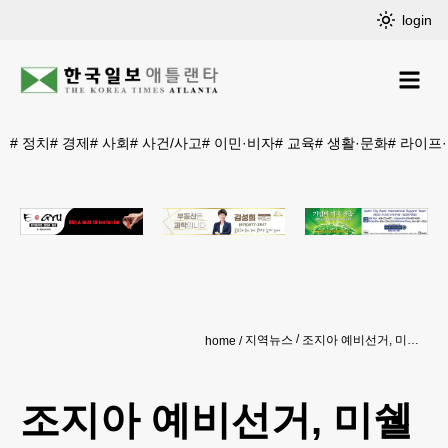
login
#
정치
#
경제
#
사회
#
사건/사고
#
이민·비자
#
교육
#
생활·문화
#
라이프
지역뉴스
조지아 예비선거, 미쉘 강 승리.유진철 낙선
home
조지아 예비선거, 미쉘