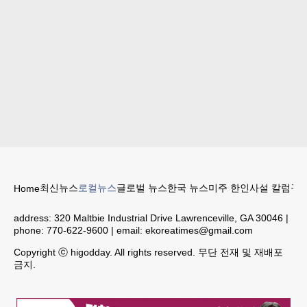
최신뉴스
로컬뉴스
글로벌 뉴스
한국 뉴스
미주 한인
사설 칼럼
구인
Home
address:
320 Maltbie Industrial Drive Lawrenceville, GA 30046
|
phone:
770-622-9600
| email:
ekoreatimes@gmail.com
Copyright ⓒ higodday. All rights reserved. 무단 전재 및 재배포
금지.