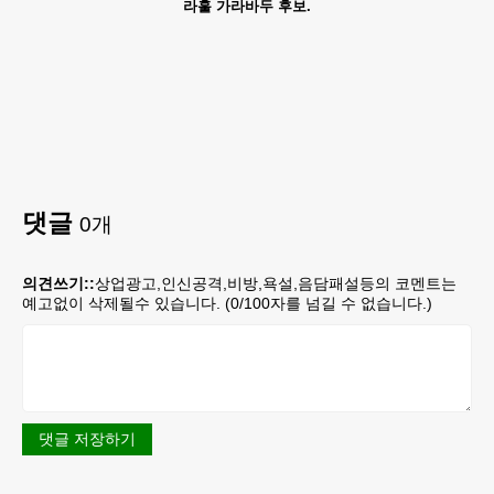
라훌 가라바두 후보.
댓글
0
개
의견쓰기::
상업광고,인신공격,비방,욕설,음담패설등의 코멘트는
예고없이 삭제될수 있습니다. (
0
/100자를 넘길 수 없습니다.)
댓글 저장하기