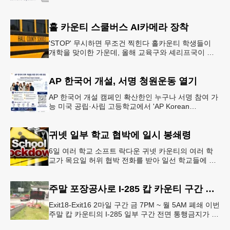
홀 카운티 스쿨버스 AI카메라 장착
'STOP' 무시하면 무조건 찍힌다 홀카운티 학생들이
개학을 맞이한 가운데, 올해 교육구와 셰리프국이 학
생들의 안전을 위협하는 스쿨버스 추월 차량을 상대로
강력한 단속에 나선다.홀
AP 한국어 개설, 서명 청원운동 열기
AP 한국어 개설 캠페인 확산한인 누구나 서명 참여 가
능 미국 공립·사립 고등학교에서 'AP Korean
Language and Culture(한국어 및 한국문화 AP 과목)'
개
귀넷 일부 학교 협박에 일시 봉쇄령
6일 여러 학교 소프트 락다운 귀넷 카운티의 여러 학
교가 목요일 허위 협박 전화를 받아 일선 학교들에 일
시적인 봉쇄령이 내려졌다고 교육구 측이 밝혔다.학부
모들에게 발송된 서한에서
주말 포장공사로 I-285 캅 카운티 구간 통행금지
Exit18-Exit16 2마일 구간 금 7PM ~ 월 5AM 폐쇄 이번
주말 캅 카운티의 I-285 일부 구간 전면 통행금지가 시
행된다. 18번 출구인 페이스 페리 로드에서 16