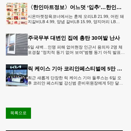
〈한인마트정보〉어느덧 ‘입추’…한인마트 먹거리로 가족 입맛 챙기기
시온마켓정육코너에서는 훈제 오리LB 21.99, 어린 돼
지갈비LB 4.99, 양념 갈비LB 15.99, 양지머리 LB
14.99, 냉장 영계LB 2.69, 생삼겹살 수육용LB 8.
주국무부 대변인 집에 총탄 30여발 난사
6일 새벽…인명 피해 없어현장 인근서 용의자 2명 체
포경찰 “정치적 동기 없어 보여”범행 동기 아직 발표
안 돼 조지아 국무장관 대변인이자 공보국장 자택에
최소 30발의 총격이
릭 케이스 기아 코리안페스티벌에 5만 달러 후원
최근 새롭게 단장한 릭 케이스 기아 둘루스는 6일 오
후 코리안 페스티벌 강신범 준비위원장에게 5만 달러
를 현금으로 후원했다. 릭 케이스 기아 관계자는 딜러
샵에 언제든 한인들의 방문
목록으로