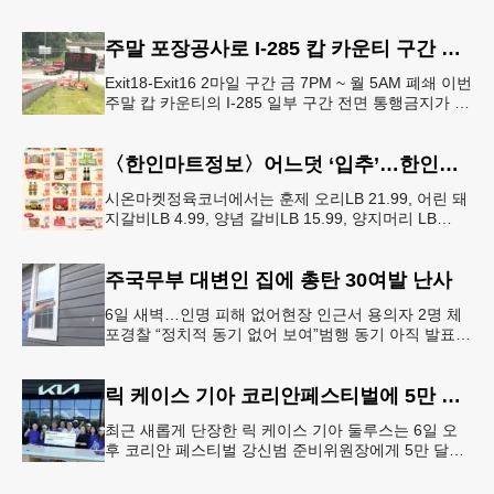
시적인 봉쇄령이 내려졌다고 교육구 측이 밝혔다.학부
모들에게 발송된 서한에서
주말 포장공사로 I-285 캅 카운티 구간 통행금지
Exit18-Exit16 2마일 구간 금 7PM ~ 월 5AM 폐쇄 이번
주말 캅 카운티의 I-285 일부 구간 전면 통행금지가 시
행된다. 18번 출구인 페이스 페리 로드에서 16
〈한인마트정보〉어느덧 ‘입추’…한인마트 먹거리로 가족 입맛 챙기기
시온마켓정육코너에서는 훈제 오리LB 21.99, 어린 돼
지갈비LB 4.99, 양념 갈비LB 15.99, 양지머리 LB
14.99, 냉장 영계LB 2.69, 생삼겹살 수육용LB 8.
주국무부 대변인 집에 총탄 30여발 난사
6일 새벽…인명 피해 없어현장 인근서 용의자 2명 체
포경찰 “정치적 동기 없어 보여”범행 동기 아직 발표
안 돼 조지아 국무장관 대변인이자 공보국장 자택에
최소 30발의 총격이
릭 케이스 기아 코리안페스티벌에 5만 달러 후원
최근 새롭게 단장한 릭 케이스 기아 둘루스는 6일 오
후 코리안 페스티벌 강신범 준비위원장에게 5만 달러
를 현금으로 후원했다. 릭 케이스 기아 관계자는 딜러
샵에 언제든 한인들의 방문