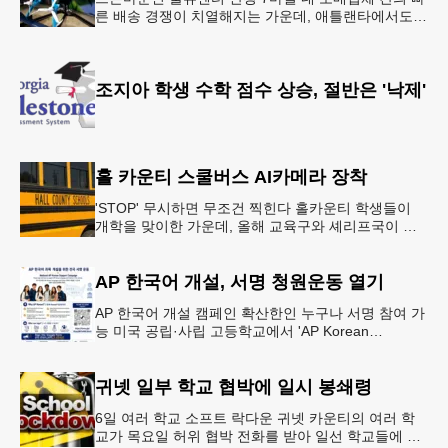
른 배송 경쟁이 치열해지는 가운데, 애틀랜타에서도
조만간 아마존의 택배가 하늘을 날아 배송될 예정이
다.아마존은 올해 말 조지아주
조지아 학생 수학 점수 상승, 절반은 '낙제'
홀 카운티 스쿨버스 AI카메라 장착
'STOP' 무시하면 무조건 찍힌다 홀카운티 학생들이
개학을 맞이한 가운데, 올해 교육구와 셰리프국이 학
생들의 안전을 위협하는 스쿨버스 추월 차량을 상대로
강력한 단속에 나선다.홀
AP 한국어 개설, 서명 청원운동 열기
AP 한국어 개설 캠페인 확산한인 누구나 서명 참여 가
능 미국 공립·사립 고등학교에서 'AP Korean
Language and Culture(한국어 및 한국문화 AP 과목)'
개
귀넷 일부 학교 협박에 일시 봉쇄령
6일 여러 학교 소프트 락다운 귀넷 카운티의 여러 학
교가 목요일 허위 협박 전화를 받아 일선 학교들에 일