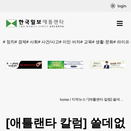
login
#
정치
#
경제
#
사회
#
사건/사고
#
이민·비자
#
교육
#
생활·문화
#
라이프
지역뉴스
[애틀랜타 칼럼] 쓸데없는 걱정은 버리자
home
[애틀랜타 칼럼] 쓸데없