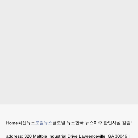
최신뉴스
로컬뉴스
글로벌 뉴스
한국 뉴스
미주 한인
사설 칼럼
구인
Home
address:
320 Maltbie Industrial Drive Lawrenceville, GA 30046
|