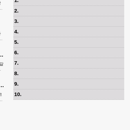
1
.
학
안
2
.
속
3
.
4
.
가
봉
5
.
발송
6
.
‘입추’…한인마트 먹거리로 가족 입맛 챙기기
7
.
지갈
장
8
.
9
.
 기아 코리안페스티벌에 5만 달러 후원
10
.
코
으
 한