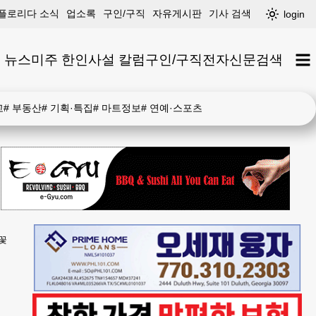
플로리다 소식
업소록
구인/구직
자유게시판
기사 검색
login
 뉴스
미주 한인
사설 칼럼
구인/구직
전자신문
검색
고
#
부동산
#
기획·특집
#
마트정보
#
연예·스포츠
분꽃