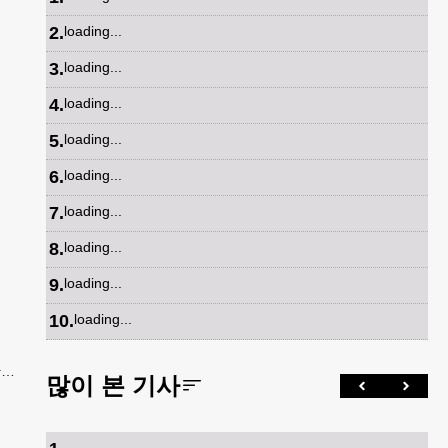
2
.
loading...
3
.
loading...
4
.
loading...
5
.
loading...
6
.
loading...
7
.
loading...
8
.
loading...
9
.
loading...
10
.
loading...
간
많이 본 기사
은