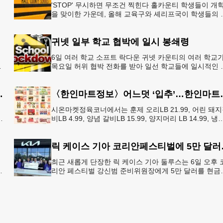
'STOP' 무시하면 무조건 찍힌다 홀카운티 학생들이 개
을 맞이한 가운데, 올해 교육구와 셰리프국이 학생들의 
전을 위협하는 스쿨버스 추월 차량을 상대로 강력한 단
에 나선다.홀
귀넷 일부 학교 협박에 일시 봉쇄령
6일 여러 학교 소프트 락다운 귀넷 카운티의 여러 학교
목요일 허위 협박 전화를 받아 일선 학교들에 일시적인 
쇄령이 내려졌다고 교육구 측이 밝혔다.학부모들에게 
된 서한에서
운티 구간 통행금지
〈한인마트정보〉어느덧 
시온마켓정육코너에서는 훈제 오리LB 21.99, 어린 돼
비LB 4.99, 양념 갈비LB 15.99, 양지머리 LB 14.99, 냉
영계LB 2.69, 생삼겹살 수육용LB 8.
릭 케이스
최근 새롭게 단장한 릭 케이스 기아 둘루스는 6일 오후 
지
리안 페스티벌 강신범 준비위원장에게 5만 달러를 현금
총
로 후원했다. 릭 케이스 기아 관계자는 딜러샵에 언제든
인들의 방문