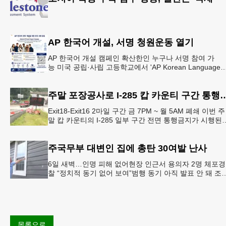
AP 한국어 개설, 서명 청원운동 열기
AP 한국어 개설 캠페인 확산한인 누구나 서명 참여 가
능 미국 공립·사립 고등학교에서 'AP Korean Language
and Culture(한국어 및 한국문화 AP 과목)' 개
주말 포장공사로 I-285 캅 카
Exit18-Exit16 2마일 구간 금 7PM ~ 월 5AM 폐쇄 이번 주
말 캅 카운티의 I-285 일부 구간 전면 통행금지가 시행된
다. 18번 출구인 페이스 페리 로드에서 16
주국무부 대변인 집에 총탄 30여발 난사
6일 새벽…인명 피해 없어현장 인근서 용의자 2명 체포경
찰 “정치적 동기 없어 보여”범행 동기 아직 발표 안 돼 조
아 국무장관 대변인이자 공보국장 자택에 최소 30발의 
격이
목록으로