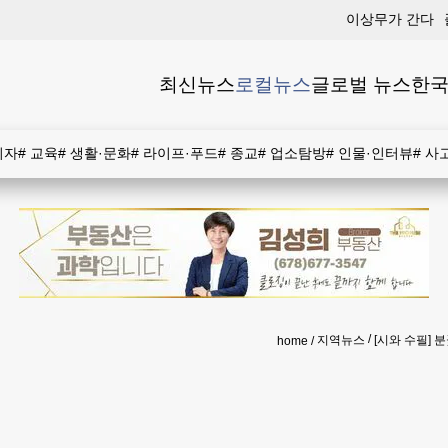
이상무가 간다
최신뉴스
로컬뉴스
글로벌 뉴스
한국
비자
#
교육
#
생활·문화
#
라이프·푸드
#
종교
#
업소탐방
#
인물·인터뷰
#
사
지역뉴스
[시와 수필] 
home