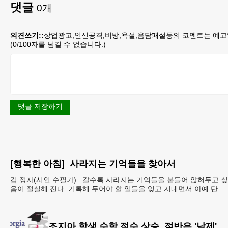
댓글
0
개
의견쓰기::
상업광고,인신공격,비방,욕설,음담패설등의 코멘트는 예고
(
0
/100자를 넘길 수 없습니다.)
댓글 저장하기
[행복한 아침] 사라지는 기억들을 찾아서
김 정자(시인 수필가) 갈수록 사라지는 기억들을 붙들어 앉혀두고 싶
음이 절실해 진다. 기록해 두어야 할 일들을 잊고 지내면서 아예 단서
도 없이 까무룩 해버리는 당황스런 해프닝까
조지아 학생 수학 점수 상승, 절반은 '낙제'