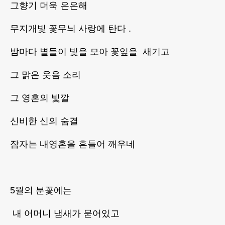
그향기 더욱 은은해
무지개빛 꽃무늬 사랑에 탄다 .
밤마다 별들이 빛을 모아 꽃잎을 새기고
그 맑은 웃음 소리
그 영혼의 빛깔
신비한 신의 숨결
잠자는 내영혼을 흔들어 깨우네
5월의 분꽃에는
내 어머니 냄새가 묻어있고