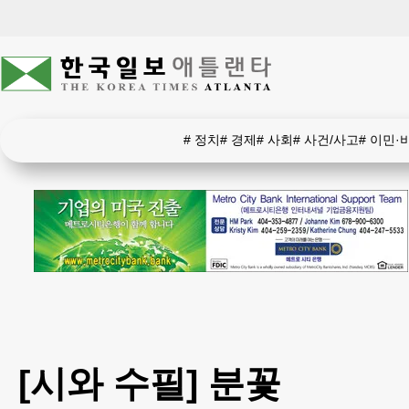
#
정치
#
경제
#
사회
#
사건/사고
#
이민·
[시와 수필] 분꽃