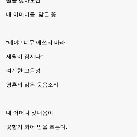
딸을 찿아오신
내 어머니를 닮은 꽃
"얘야 ! 너무 애쓰지 마라
세월이 잠시다"
여전한 그음성
영혼의 맑은 웃음소리
내 어머니 젖내음이
꽃향기 되어 밤을 흐른다.