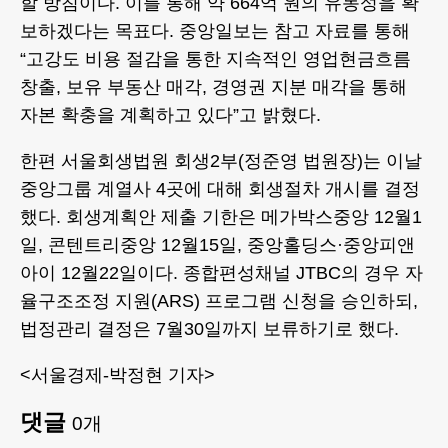
할 방침이다. 이를 통해 약 664억 원의 유동성을 확
보하겠다는 목표다. 중앙일보는 참고 자료를 통해
“고강도 비용 절감을 통한 지속적인 영업현금흐름
창출, 보유 부동산 매각, 경영권 지분 매각을 통해
자본 확충을 계획하고 있다”고 밝혔다.
한편 서울회생법원 회생2부(정준영 법원장)는 이날
중앙그룹 계열사 4곳에 대해 회생절차 개시를 결정
했다. 회생계획안 제출 기한은 메가박스중앙 12월1
일, 콘텐트리중앙 12월15일, 중앙홀딩스·중앙피앤
아이 12월22일이다. 종합편성채널 JTBC의 경우 자
율구조조정 지원(ARS) 프로그램 신청을 승인하되,
법정관리 결정은 7월30일까지 보류하기로 했다.
<서울경제-박정현 기자>
댓글
0
개