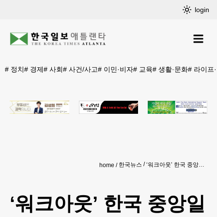
login
#
정치
#
경제
#
사회
#
사건/사고
#
이민·비자
#
교육
#
생활·문화
#
라이프
한국뉴스
‘워크아웃’ 한국 중앙일보 경영권 팔린다
home
‘워크아웃’ 한국 중앙일