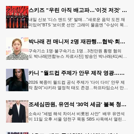
데 6일(이하 한국시간) 낮
스키즈 "우린 아직 배고파…'이것 저것' 다 잘하는 자신감 표현"
내일 신보 '디스 앤드 댓' 발매…"새로운 음악 도전 재
미있어"BTS '보이콧 선언' 그래미 물음엔 "수상이 목표
인 적 없어, 음악에 집중" 그룹 스트레이 키즈가 6일 서
울 여의도
박나래 전 매니저 2명 재판행…협박·회삿돈 횡령 혐의
구속기소 1명·불구속기소 1명…3천만원 횡령 혐의
도 박나래[연합뉴스 자료사진] 방송인 박나래(41)씨를
상대로 협박하며 회사 매출 일부를 요구한 전 매니저
들이 재판에 넘겨졌다.서울
카니 "월드컵 주제가 안무 제작 영광…춤은 국경 없는 언어"
2026 북중미 월드컵 공식 주제가 '다이 다이' 안무 제
작 참여"샤키라 열정적 태도 존경…하프타임쇼서 만난
BTS, 특별한 기억""글로벌-한국 엔터테인먼트 산업 잇
는 가교 역할
조세심판원, 유연석 '30억 세금' 불복 청구 기각
소속사 "세법 해석 차이서 비롯된 사안" 배우 유연석
이 11일 오후 서울 양천구 목동 SBS 사옥에서 열린
SBS 새 금토드라마 '신이랑 법률사무소' 제작발표회에
서 포즈를 취하고