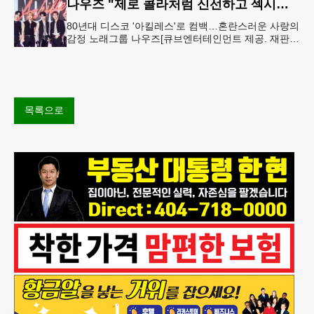
나우즈 "제로 콜라처럼 신선하고 섹시하게…이 갈고 준비"
80년대 디스코 '아킬레스'로 컴백…혼란스러운 사랑의
감정 노래그룹 나우즈[큐브엔터테인먼트 제공. 재판매
및 DB 금지] "이번 신곡의 키워드는 '제로 섹시'입니
다. 설탕이 들
목록으로