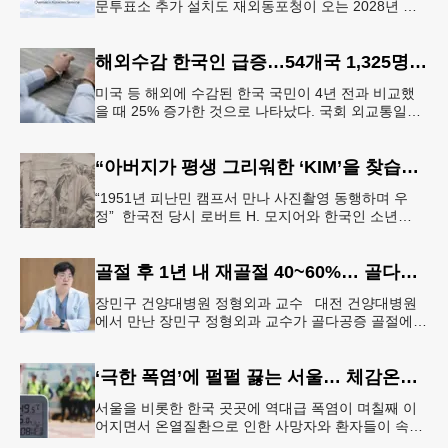
문투표소 추가 설치도 재외동포청이 오는 2028년 재
외선거부터 우편투표와 전자투표 도입해 재외국민의
참정권 행사를 확대 보장하는
해외수감 한국인 급증…54개국 1,325명 25%↑
미국 등 해외에 수감된 한국 국민이 4년 전과 비교했
을 때 25% 증가한 것으로 나타났다. 국회 외교통일위
원회 소속 더불어민주당 김준환 의원이 외교부로부터
제출받은 자료에 따르면
“아버지가 평생 그리워한 ‘KIM’을 찾습니다” 한국전 종군기자의 ‘마지막 소원’
“1951년 피난민 캠프서 만나 사진촬영 동행하며 우
정” 한국전 당시 로버트 H. 모지어와 한국인 소년
KIM. [국가보훈부] 6·25 한국전쟁 당시 미국 종군기자
로 참전했던
골절 후 1년 내 재골절 40~60%… 골다공증 골절 “치료 골든타임은 3개월”
장민구 건양대병원 정형외과 교수 대전 건양대병원
에서 만난 장민구 정형외과 교수가 골다공증 골절에
대해 설명하고 있다. [건양대병원 제공] “한 번 골절이
생기면 연쇄 골절로 이
‘극한 폭염’에 펄펄 끓는 서울… 체감온도 ‘섭씨 49.5도’
서울을 비롯한 한국 곳곳에 역대급 폭염이 며칠째 이
어지면서 온열질환으로 인한 사망자와 환자들이 속출
하고 있다. 서울 전역에 ‘폭염중대경보’가 발효된 가운