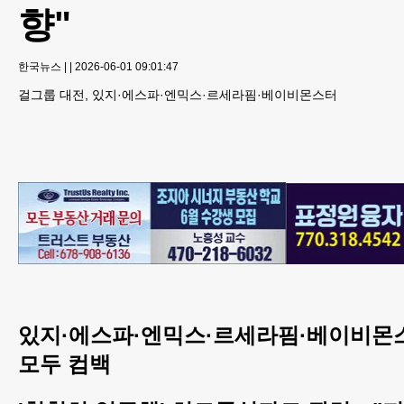
향"
한국뉴스
|
|
2026-06-01 09:01:47
걸그룹 대전, 있지·에스파·엔믹스·르세라핌·베이비몬스터
있지·에스파·엔믹스·르세라핌·베이비몬스
모두 컴백