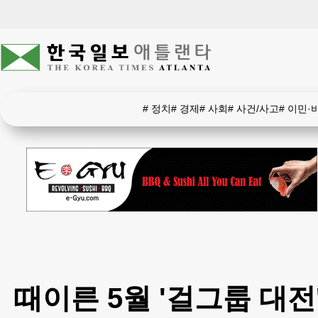
#
정치
#
경제
#
사회
#
사건/사고
#
이민·
때이른 5월 '걸그룹 대