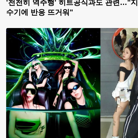
'천천히 역주행' 히트공식과도 관련…"지
수기에 반응 뜨거워"