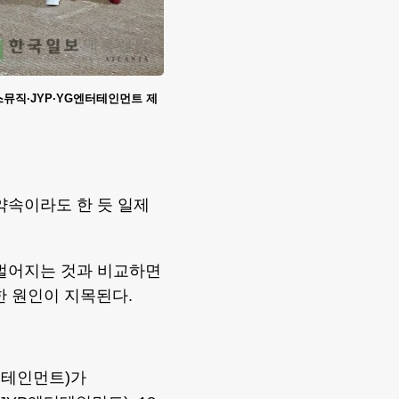
쏘스뮤직·JYP·YG엔터테인먼트 제
 약속이라도 한 듯 일제
 벌어지는 것과 비교하면
한 원인이 지목된다.
터테인먼트)가