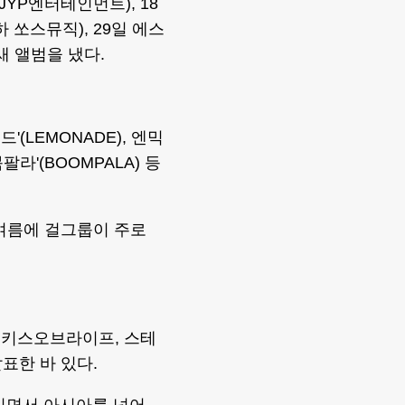
JYP엔터테인먼트), 18
 쏘스뮤직), 29일 에스
새 앨범을 냈다.
'(LEMONADE), 엔믹
붐팔라'(BOOMPALA) 등
여름에 걸그룹이 주로
, 키스오브라이프, 스테
표한 바 있다.