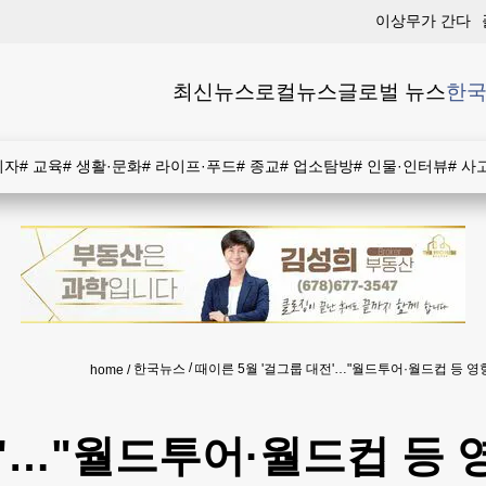
이상무가 간다
최신뉴스
로컬뉴스
글로벌 뉴스
한국
비자
#
교육
#
생활·문화
#
라이프·푸드
#
종교
#
업소탐방
#
인물·인터뷰
#
사
한국뉴스
때이른 5월 '걸그룹 대전'…"월드투어·월드컵 등 영
home
전'…"월드투어·월드컵 등 