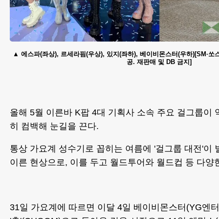
에스파(좌상), 르세라핌(우상), 있지(좌하), 베이비몬스터(우하)[SM·
공. 재판매 및 DB 금지]
올해 5월 이른바 K팝 4대 기획사 소속 주요 걸그룹이
히 컴백해 눈길을 끈다.
통상 가요계 성수기로 꼽히는 여름에 '걸그룹 대전'이
이른 현상으로, 이를 두고 월드투어와 월드컵 등 다양
31일 가요계에 따르면 이달 4일 베이비몬스터(YG엔