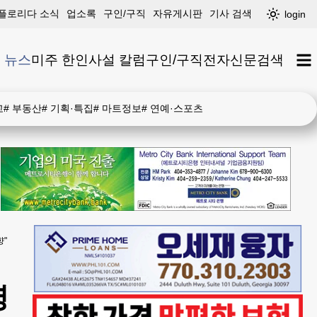
플로리다 소식
업소록
구인/구직
자유게시판
기사 검색
login
 뉴스
미주 한인
사설 칼럼
구인/구직
전자신문
검색
고
#
부동산
#
기획·특집
#
마트정보
#
연예·스포츠
향"
영