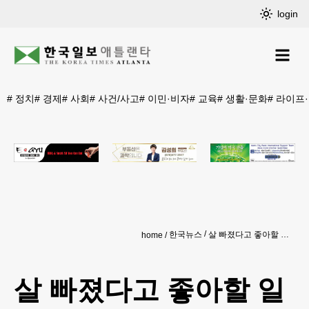
login
#
정치
#
경제
#
사회
#
사건/사고
#
이민·비자
#
교육
#
생활·문화
#
라이프
한국뉴스
살 빠졌다고 좋아할 일 아냐… 50 넘어 주의해야 할 신호
home
살 빠졌다고 좋아할 일