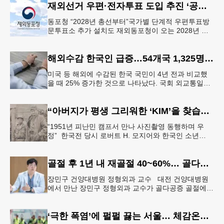
재외선거 우편·전자투표 도입 추진 ‘공식화’
동포청 “2028년 총선부터”국가별 단계적 우편투표방
문투표소 추가 설치도 재외동포청이 오는 2028년 재
외선거부터 우편투표와 전자투표 도입해 재외국민의
참정권 행사를 확대 보장하는
해외수감 한국인 급증…54개국 1,325명 25%↑
미국 등 해외에 수감된 한국 국민이 4년 전과 비교했
을 때 25% 증가한 것으로 나타났다. 국회 외교통일위
원회 소속 더불어민주당 김준환 의원이 외교부로부터
제출받은 자료에 따르면
“아버지가 평생 그리워한 ‘KIM’을 찾습니다” 한국전 종군기자의 ‘마지막 소원’
“1951년 피난민 캠프서 만나 사진촬영 동행하며 우
정” 한국전 당시 로버트 H. 모지어와 한국인 소년
KIM. [국가보훈부] 6·25 한국전쟁 당시 미국 종군기자
로 참전했던
골절 후 1년 내 재골절 40~60%… 골다공증 골절 “치료 골든타임은 3개월”
장민구 건양대병원 정형외과 교수 대전 건양대병원
에서 만난 장민구 정형외과 교수가 골다공증 골절에
대해 설명하고 있다. [건양대병원 제공] “한 번 골절이
생기면 연쇄 골절로 이
‘극한 폭염’에 펄펄 끓는 서울… 체감온도 ‘섭씨 49.5도’