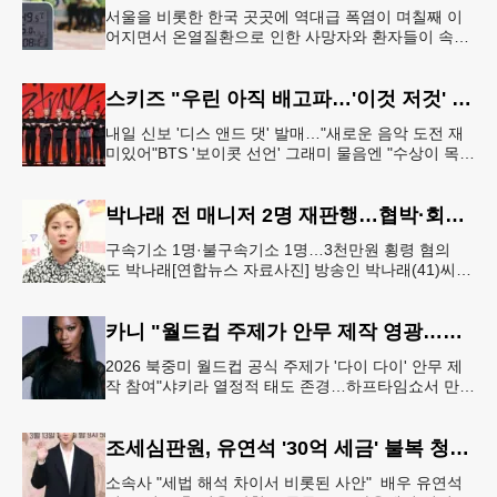
서울을 비롯한 한국 곳곳에 역대급 폭염이 며칠째 이
어지면서 온열질환으로 인한 사망자와 환자들이 속출
하고 있다. 서울 전역에 ‘폭염중대경보’가 발효된 가운
데 6일(이하 한국시간) 낮
스키즈 "우린 아직 배고파…'이것 저것' 다 잘하는 자신감 표현"
내일 신보 '디스 앤드 댓' 발매…"새로운 음악 도전 재
미있어"BTS '보이콧 선언' 그래미 물음엔 "수상이 목표
인 적 없어, 음악에 집중" 그룹 스트레이 키즈가 6일 서
울 여의도
박나래 전 매니저 2명 재판행…협박·회삿돈 횡령 혐의
구속기소 1명·불구속기소 1명…3천만원 횡령 혐의
도 박나래[연합뉴스 자료사진] 방송인 박나래(41)씨를
상대로 협박하며 회사 매출 일부를 요구한 전 매니저
들이 재판에 넘겨졌다.서울
카니 "월드컵 주제가 안무 제작 영광…춤은 국경 없는 언어"
2026 북중미 월드컵 공식 주제가 '다이 다이' 안무 제
작 참여"샤키라 열정적 태도 존경…하프타임쇼서 만난
BTS, 특별한 기억""글로벌-한국 엔터테인먼트 산업 잇
는 가교 역할
조세심판원, 유연석 '30억 세금' 불복 청구 기각
소속사 "세법 해석 차이서 비롯된 사안" 배우 유연석