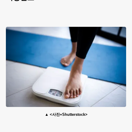
<사진=Shutterstock>