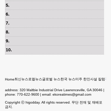
5
.
6
.
7
.
8
.
9
.
10
.
최신뉴스
로컬뉴스
글로벌 뉴스
한국 뉴스
미주 한인
사설 칼럼
구인
Home
address:
320 Maltbie Industrial Drive Lawrenceville, GA 30046
|
phone:
770-622-9600
| email:
ekoreatimes@gmail.com
Copyright ⓒ higodday. All rights reserved. 무단 전재 및 재배포
금지.