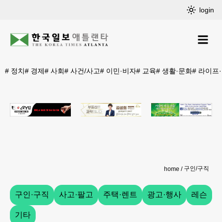
login
#
정치
#
경제
#
사회
#
사건/사고
#
이민·비자
#
교육
#
생활·문화
#
라이프
구인/구직
home
구인·구직
사고·팔고
주택·렌트
광고·행사
레슨
기타