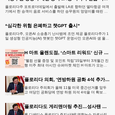
플로리다주 포트로더데일에서 출발해 LA로 향하던 델타항공 여객
기에서 한 승객이 음료 서비스를 하던 승무원의 엉덩이를 때린 혐
의로 체포돼 연방 중범죄로 기소됐다. 연방 수사당국에 따
“심각한 위험 은폐하고 챗GPT 출시”
플로리다주, 오픈AI 소송총기 난사범에 조언 제공 플로리다주가 1
일 생성형 인공지능(AI) 챗봇인 챗GPT 운영사인 오픈AI와 샘 올트
먼 최고경영자(CEO)를 상대로 소송을 제기했
H 마트 올랜도점, ‘스마트 리워드’ 신규 가입 프로모션 실시
“웰컴 선물 증정 및 포인트 적립”15일부터 3개월간 진
행 미주 최대 아시안 슈퍼마켓 체인 H 마트가 오는
2026년 15일부터 올랜도점에서 신규 스마트 리워드
(Smart Rewa
플로리다 의회, '연방하원 공화 4석 추가' 선거구 조정안 승인
플로리다 주의회가 올해 11월 미국 중간선거를 앞두
고 여당인 공화당에 연방 하원 의석 4석을 더 확보할
수 있게 해주는 선거구 획정안을 29일 승인했다.AP 통
신 등에 따르면 주의
플로리다도 게리맨더링 추진…성사땐 공화 하원 4석 추가 가능성
론 디샌티스 플로리다 주지사[AP 연합뉴스 자료사진.