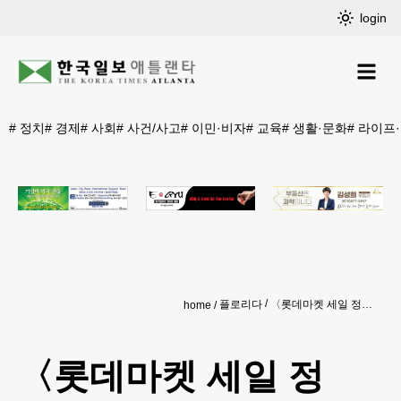
login
#
정치
#
경제
#
사회
#
사건/사고
#
이민·비자
#
교육
#
생활·문화
#
라이프
플로리다
〈롯데마켓 세일 정보〉 초여름 길목… 우리 가족 입맛은 ‘롯데’서
home
〈롯데마켓 세일 정