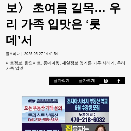
보〉 초여름 길목… 우
리 가족 입맛은 ‘롯
데’서
플로리다
|
|
2025-05-27 14:41:54
마트정보, 한인마트, 롯데마켓, 세일정보,엿기름 가루∙시레기, 우리
가족 입맛
글자작게
글자크게