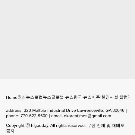
최신뉴스
로컬뉴스
글로벌 뉴스
한국 뉴스
미주 한인
사설 칼럼
구인
Home
address:
320 Maltbie Industrial Drive Lawrenceville, GA 30046
|
phone:
770-622-9600
| email:
ekoreatimes@gmail.com
Copyright ⓒ higodday. All rights reserved. 무단 전재 및 재배포
금지.