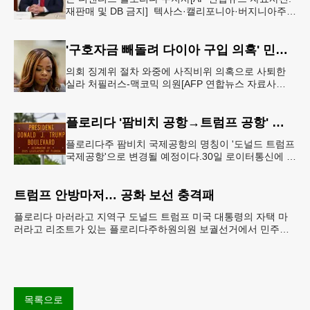
재판매 및 DB 금지] 텍사스·캘리포니아·버지니아주
등에 이어 플로리다주도 연방의회 선거 지역구를 인위
적으로 재조정하는 '게
'구호자금 빼돌려 다이아 구입 의혹' 민주 하원의원 사퇴
의회 징계위 절차 와중에 사직비위 의혹으로 사퇴한
실라 처필러스-맥코믹 의원[AFP 연합뉴스 자료사
진] 실라 처필러스-맥코믹(민주·플로리다) 미국 연방
하원의원이 의회 윤리위원회의
플로리다 '팜비치 공항→트럼프 공항' 명칭 변경
플로리다주 팜비치 국제공항의 명칭이 '도널드 트럼프
국제공항'으로 변경될 예정이다.30일 로이터통신에 따
르면 이날 론 디샌티스 플로리다 주지사는 이 같은 내
용을 담아 주의회를 통과
트럼프 안방마저… 공화 보선 충격패
플로리다 마러라고 지역구 도널드 트럼프 미국 대통령의 자택 마
러라고 리조트가 있는 플로리다주하원의원 보궐선거에서 민주당
후보가 승리하는 이변이 발생했다. AP통신에 따르면 지난 2
목록으로