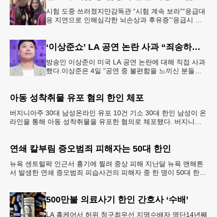
시험 도중 쓰러졌지만감독관 “시험 계속 보라”“응급대
응 지연으로 인해심각한 뇌손상과 후유증”‘응급시 시
험중단법’계기 법대 졸업 당시의 메리 제인 정(오른쪽)
씨가 친구와 기념촬영하는
‘이상준쇼’ LA 공연 논란 사과 “죄송하고 또 죄송하다”
방송인 이상준이 미국 LA 공연 논란에 대해 직접 사과
했다.이상준은 4일 "공연 중 불편함을 느끼신 분들이
계셨다는 걸 확인했다. 즐겁게 웃으려고 오셨을 텐데
너무 죄송하다. 다시
아동 성착취물 유포 혐의 한인 체포
버지니아주 30대 남성온라인 유포 10건 기소 30대 한인 남성이 온
라인을 통해 아동 성착취물을 유포한 혐의로 체포됐다. 버지니아
주 아일오브와이트 카운티 셰리프국에 따르면 지난달
연쇄 칼부림 증오범죄 피해자는 50대 한인
뉴욕 센트럴팍 인근서 흉기에 찔려 중상 피해 지난달 뉴욕 맨해튼
서 발생한 연쇄 증오범죄 피습사건의 피해자 중 한 명이 50대 한인
남성이었던 것으로 뒤늦게 밝혀졌다. 브루클린 한인
500만불 의료사기 한인 간호사 ‘수배’
LA 홈케어서 허위 청구최우선 지명수배자 명단14년째