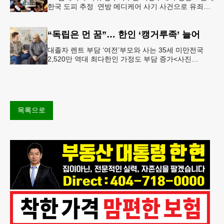
한국 도피 추정 연방 메디케어 사기 사건으로 유죄를
인정한 뒤 선고를 앞두고 잠적한 한인 간호사가 14년
째 도피 중인 것으로
“독립은 먼 꿈”… 한인 ‘캥거루족’ 늘어
대졸자 렌트 부담 ‘여전’부모와 사는 35세 미만전국
2,520만 역대 최다한인 가정도 부담 증가<사진
=Shutterstock> 지난 봄 대학을 졸업하고 LA 다운타운
의
목록으로