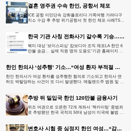
결혼 영주권 수속 한인, 공항서 체포
ICE 공항 이민단속 강화플로리다 가족여행 가려다구
치소 수감 후 추방 위기공항서 첫 한인 체포 사례TSA
정보공유 확대 여파 결혼 영주권을 수속 중이던 20대
한인 남성이 플로리다
한국 기관 사칭 전화사기 갈수록 기승… 한인 123억 피해
북미 대상 ‘보이스피싱’ 캄보디아 조직 체포LA 한인 6
만불 송금… 실제 직원 명의 도용도“기관 홈페이지 접
속·송금 요청은 100% 사기” 피해자가 검사를 사칭한
남성과 주고 받
한인 한의사 ‘성추행’ 기소…“여성 환자 부적절 접촉”
한인 한의사가 여성 환자를 성추행한 혐의로 기소되고 한의사 면
허도 박탈당하는 사건이 또 다시 발생했다. 메릴랜드주 법원 및 메
릴랜드주 보건부에 따르면 엘리콧시티에 거주하는 한인 최
추방 뒤 밀입국 한인 120만불 금융사기
위조 여권으로 오픈한 72개 계좌서 ‘첵카이팅’ 중범죄
로 추방됐던 한국 국적의 50대 남성이 미국에 불법 재
입국한 뒤 가짜 여권으로 다수의 은행 계좌를 개설하
고 100만 달러가 넘
변호사 시험 중 심정지 한인 여성…“감독 부실” 소송