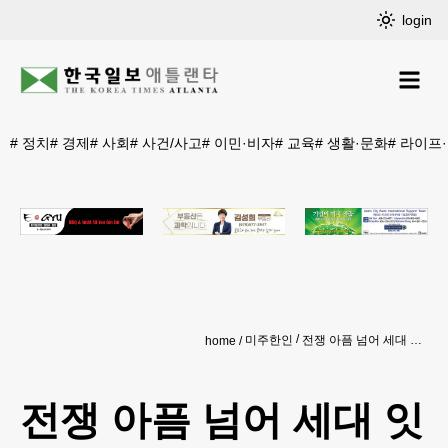
login
#
정치
#
경제
#
사회
#
사건/사고
#
이민·비자
#
교육
#
생활·문화
#
라이프
미주한인
전쟁 아픔 넘어 세대 잇는 가족의 기억
home
전쟁 아픔 넘어 세대 잇