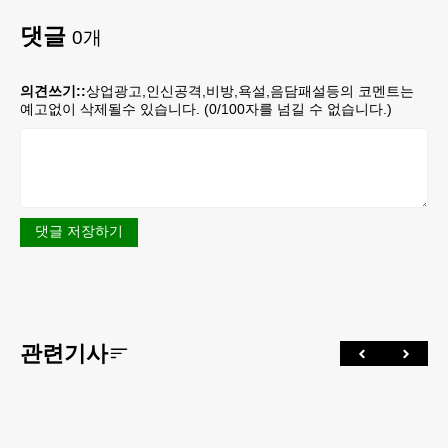
댓글
0
개
의견쓰기::
상업광고,인신공격,비방,욕설,음담패설등의 코멘트는
예고없이 삭제될수 있습니다. (
0
/100자를 넘길 수 없습니다.)
댓글 저장하기
관련기사