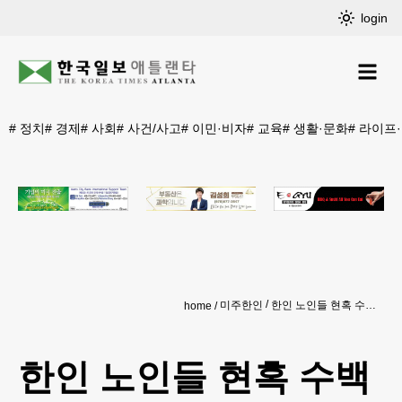
login
#
정치
#
경제
#
사회
#
사건/사고
#
이민·비자
#
교육
#
생활·문화
#
라이프
미주한인
한인 노인들 현혹 수백만불 ‘꿀꺽’
home
한인 노인들 현혹 수백