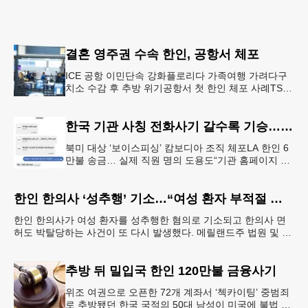
결혼 영주권 수속 한인, 공항서 체포
ICE 공항 이민단속 강화플로리다 가족여행 가려다구
치소 수감 후 추방 위기공항서 첫 한인 체포 사례TSA
정보공유 확대 여파 결혼 영주권을 수속 중이던 20대
한인 남성이 플로리다
한국 기관 사칭 전화사기 갈수록 기승… 한인 123억 피해
북미 대상 ‘보이스피싱’ 캄보디아 조직 체포LA 한인 6
만불 송금… 실제 직원 명의 도용도“기관 홈페이지 접
속·송금 요청은 100% 사기” 피해자가 검사를 사칭한
남성과 주고 받
한인 한의사 ‘성추행’ 기소…“여성 환자 부적절 접촉”
한인 한의사가 여성 환자를 성추행한 혐의로 기소되고 한의사 면
허도 박탈당하는 사건이 또 다시 발생했다. 메릴랜드주 법원 및 메
릴랜드주 보건부에 따르면 엘리콧시티에 거주하는 한인 최
추방 뒤 밀입국 한인 120만불 금융사기
위조 여권으로 오픈한 72개 계좌서 ‘첵카이팅’ 중범죄
로 추방됐던 한국 국적의 50대 남성이 미국에 불법 재