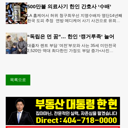
500만불 의료사기 한인 간호사 ‘수배’
LA 홈케어서 허위 청구최우선 지명수배자 명단14년째
한국 도피 추정 연방 메디케어 사기 사건으로 유죄를
인정한 뒤 선고를 앞두고 잠적한 한인 간호사가 14년
째 도피 중인 것으로
“독립은 먼 꿈”… 한인 ‘캥거루족’ 늘어
대졸자 렌트 부담 ‘여전’부모와 사는 35세 미만전국
2,520만 역대 최다한인 가정도 부담 증가<사진
=Shutterstock> 지난 봄 대학을 졸업하고 LA 다운타운
의
목록으로