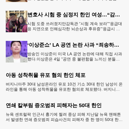
입국한 뒤 가짜 여권으로 다수의 은행 계좌를 개설하
고 100만 달러가 넘
변호사 시험 중 심정지 한인 여성…“감독 부실” 소송
시험 도중 쓰러졌지만감독관 “시험 계속 보라”“응급대
응 지연으로 인해심각한 뇌손상과 후유증”‘응급시 시
험중단법’계기 법대 졸업 당시의 메리 제인 정(오른쪽)
씨가 친구와 기념촬영하는
‘이상준쇼’ LA 공연 논란 사과 “죄송하고 또 죄송하다”
방송인 이상준이 미국 LA 공연 논란에 대해 직접 사과
했다.이상준은 4일 "공연 중 불편함을 느끼신 분들이
계셨다는 걸 확인했다. 즐겁게 웃으려고 오셨을 텐데
너무 죄송하다. 다시
아동 성착취물 유포 혐의 한인 체포
버지니아주 30대 남성온라인 유포 10건 기소 30대 한인 남성이 온
라인을 통해 아동 성착취물을 유포한 혐의로 체포됐다. 버지니아
주 아일오브와이트 카운티 셰리프국에 따르면 지난달
연쇄 칼부림 증오범죄 피해자는 50대 한인
뉴욕 센트럴팍 인근서 흉기에 찔려 중상 피해 지난달 뉴욕 맨해튼
서 발생한 연쇄 증오범죄 피습사건의 피해자 중 한 명이 50대 한인
남성이었던 것으로 뒤늦게 밝혀졌다. 브루클린 한인