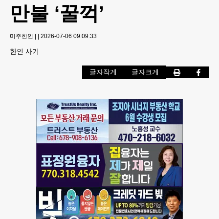
만불 ‘꿀꺽’
미주한인
|
|
2026-07-06 09:09:33
한인 사기
글자작게
글자크게