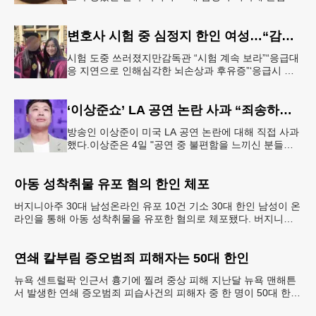
입국한 뒤 가짜 여권으로 다수의 은행 계좌를 개설하
고 100만 달러가 넘
변호사 시험 중 심정지 한인 여성…“감독 부실” 소송
시험 도중 쓰러졌지만감독관 “시험 계속 보라”“응급대
응 지연으로 인해심각한 뇌손상과 후유증”‘응급시 시
험중단법’계기 법대 졸업 당시의 메리 제인 정(오른쪽)
씨가 친구와 기념촬영하는
‘이상준쇼’ LA 공연 논란 사과 “죄송하고 또 죄송하다”
방송인 이상준이 미국 LA 공연 논란에 대해 직접 사과
했다.이상준은 4일 "공연 중 불편함을 느끼신 분들이
계셨다는 걸 확인했다. 즐겁게 웃으려고 오셨을 텐데
너무 죄송하다. 다시
아동 성착취물 유포 혐의 한인 체포
버지니아주 30대 남성온라인 유포 10건 기소 30대 한인 남성이 온
라인을 통해 아동 성착취물을 유포한 혐의로 체포됐다. 버지니아
주 아일오브와이트 카운티 셰리프국에 따르면 지난달
연쇄 칼부림 증오범죄 피해자는 50대 한인
뉴욕 센트럴팍 인근서 흉기에 찔려 중상 피해 지난달 뉴욕 맨해튼
서 발생한 연쇄 증오범죄 피습사건의 피해자 중 한 명이 50대 한인
남성이었던 것으로 뒤늦게 밝혀졌다. 브루클린 한인