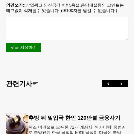
의견쓰기::
상업광고,인신공격,비방,욕설,음담패설등의 코멘트는
예고없이 삭제될수 있습니다. (
0
/100자를 넘길 수 없습니다.)
댓글 저장하기
관련기사
추방 뒤 밀입국 한인 120만불 금융사기
위조 여권으로 오픈한 72개 계좌서 ‘첵카이팅’ 중범죄
로 추방됐던 한국 국적의 50대 남성이 미국에 불법 재