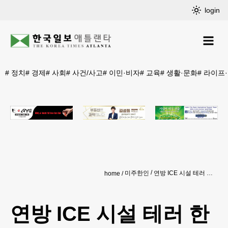
login
#
정치
#
경제
#
사회
#
사건/사고
#
이민·비자
#
교육
#
생활·문화
#
라이프
미주한인
연방 ICE 시설 테러 한인 용의자 100년형
home
연방 ICE 시설 테러 한