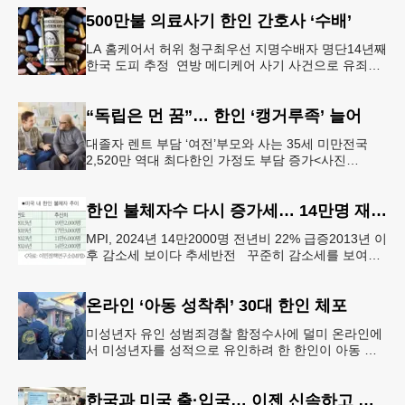
500만불 의료사기 한인 간호사 ‘수배’
LA 홈케어서 허위 청구최우선 지명수배자 명단14년째
한국 도피 추정 연방 메디케어 사기 사건으로 유죄를
인정한 뒤 선고를 앞두고 잠적한 한인 간호사가 14년
째 도피 중인 것으로
“독립은 먼 꿈”… 한인 ‘캥거루족’ 늘어
대졸자 렌트 부담 ‘여전’부모와 사는 35세 미만전국
2,520만 역대 최다한인 가정도 부담 증가<사진
=Shutterstock> 지난 봄 대학을 졸업하고 LA 다운타운
의
한인 불체자수 다시 증가세… 14만명 재돌파
MPI, 2024년 14만2000명 전년비 22% 급증2013년 이
후 감소세 보이다 추세반전 꾸준히 감소세를 보여왔
던 미국 내 한인 불법체류 이민자 수가 다시 증가세로
돌아서며
온라인 ‘아동 성착취’ 30대 한인 체포
미성년자 유인 성범죄경찰 함정수사에 덜미 온라인에
서 미성년자를 성적으로 유인하려 한 한인이 아동 성
착취 시도 혐의로 체포됐다. 북가주 월넛크릭 경찰국
(WCPD)은 아동 성범죄를 시
한국과 미국 출·입국… 이젠 신속하고 편리하게 여행