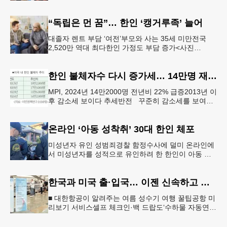
인정한 뒤 선고를 앞두고 잠적한 한인 간호사가 14년
째 도피 중인 것으로
“독립은 먼 꿈”… 한인 ‘캥거루족’ 늘어
대졸자 렌트 부담 ‘여전’부모와 사는 35세 미만전국
2,520만 역대 최다한인 가정도 부담 증가<사진
=Shutterstock> 지난 봄 대학을 졸업하고 LA 다운타운
의
한인 불체자수 다시 증가세… 14만명 재돌파
MPI, 2024년 14만2000명 전년비 22% 급증2013년 이
후 감소세 보이다 추세반전 꾸준히 감소세를 보여왔
던 미국 내 한인 불법체류 이민자 수가 다시 증가세로
돌아서며
온라인 ‘아동 성착취’ 30대 한인 체포
미성년자 유인 성범죄경찰 함정수사에 덜미 온라인에
서 미성년자를 성적으로 유인하려 한 한인이 아동 성
착취 시도 혐의로 체포됐다. 북가주 월넛크릭 경찰국
(WCPD)은 아동 성범죄를 시
한국과 미국 출·입국… 이젠 신속하고 편리하게 여행
■ 대한항공이 알려주는 여름 성수기 여행 꿀팁공항 미
리보기 서비스셀프 체크인·백 드랍도‘수하물 자동연결
이용대한항공 앱 통해 가능 애틀랜타 공항 수하물 수
취대에 대한항공이 제공하