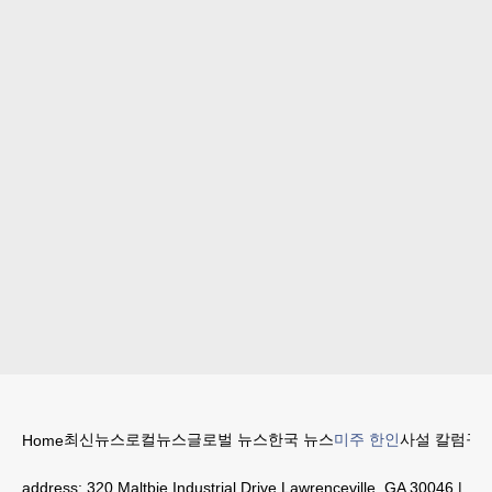
최신뉴스
로컬뉴스
글로벌 뉴스
한국 뉴스
미주 한인
사설 칼럼
구인
Home
address:
320 Maltbie Industrial Drive Lawrenceville, GA 30046
|