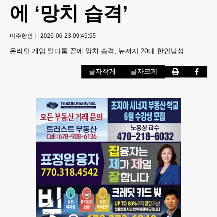
에 ‘망치 습격’
미주한인
|
|
2026-06-23 09:45:55
온라인 게임 말다툼 끝에 망치 습격, 뉴저지 20대 한인남성
글자작게
글자크게