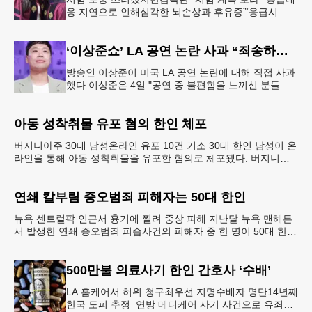
응 지연으로 인해심각한 뇌손상과 후유증”‘응급시 시
험중단법’계기 법대 졸업 당시의 메리 제인 정(오른쪽)
씨가 친구와 기념촬영하는
‘이상준쇼’ LA 공연 논란 사과 “죄송하고 또 죄송하다”
방송인 이상준이 미국 LA 공연 논란에 대해 직접 사과
했다.이상준은 4일 "공연 중 불편함을 느끼신 분들이
계셨다는 걸 확인했다. 즐겁게 웃으려고 오셨을 텐데
너무 죄송하다. 다시
아동 성착취물 유포 혐의 한인 체포
버지니아주 30대 남성온라인 유포 10건 기소 30대 한인 남성이 온
라인을 통해 아동 성착취물을 유포한 혐의로 체포됐다. 버지니아
주 아일오브와이트 카운티 셰리프국에 따르면 지난달
연쇄 칼부림 증오범죄 피해자는 50대 한인
뉴욕 센트럴팍 인근서 흉기에 찔려 중상 피해 지난달 뉴욕 맨해튼
서 발생한 연쇄 증오범죄 피습사건의 피해자 중 한 명이 50대 한인
남성이었던 것으로 뒤늦게 밝혀졌다. 브루클린 한인
500만불 의료사기 한인 간호사 ‘수배’
LA 홈케어서 허위 청구최우선 지명수배자 명단14년째
한국 도피 추정 연방 메디케어 사기 사건으로 유죄를