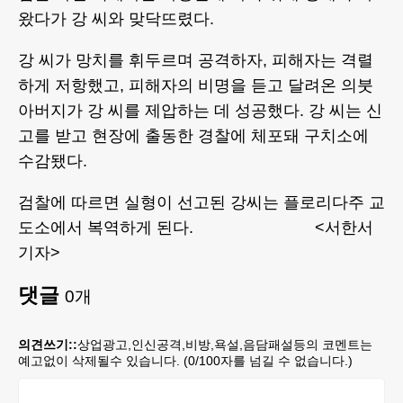
왔다가 강 씨와 맞닥뜨렸다.
강 씨가 망치를 휘두르며 공격하자, 피해자는 격렬
하게 저항했고, 피해자의 비명을 듣고 달려온 의붓
아버지가 강 씨를 제압하는 데 성공했다. 강 씨는 신
고를 받고 현장에 출동한 경찰에 체포돼 구치소에
수감됐다.
검찰에 따르면 실형이 선고된 강씨는 플로리다주 교
도소에서 복역하게 된다. <서한서
기자>
댓글
0
개
의견쓰기::
상업광고,인신공격,비방,욕설,음담패설등의 코멘트는
예고없이 삭제될수 있습니다. (
0
/100자를 넘길 수 없습니다.)