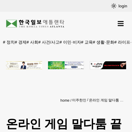
login
#
정치
#
경제
#
사회
#
사건/사고
#
이민·비자
#
교육
#
생활·문화
#
라이프
미주한인
온라인 게임 말다툼 끝에 ‘망치 습격’
home
온라인 게임 말다툼 끝