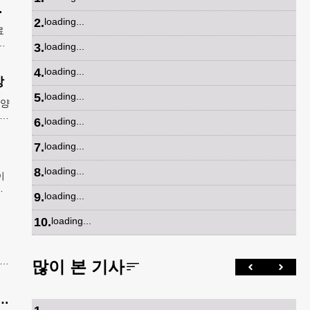
파트너 참여
2
.
loading...
료
넷
3
.
loading...
독
4
.
loading...
상
5
.
loading...
8양
카주
6
.
loading...
A
7
.
loading...
8
.
loading...
이
범
9
.
loading...
출
10
.
loading...
 유
많이 본 기사
례
제가 안무 제작 영광…춤은 국경 없는 언어"