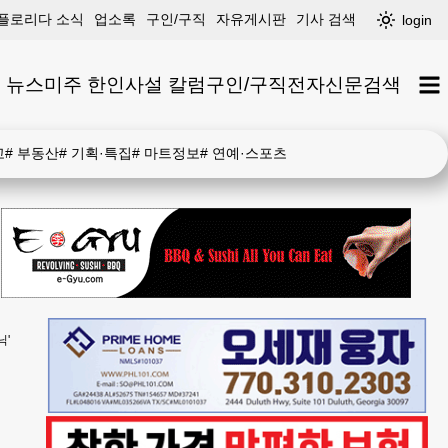
플로리다 소식
업소록
구인/구직
자유게시판
기사 검색
login
 뉴스
미주 한인
사설 칼럼
구인/구직
전자신문
검색
고
#
부동산
#
기획·특집
#
마트정보
#
연예·스포츠
닉'