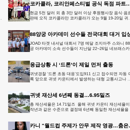
코카콜라, 코리안페스티벌 공식 독점 
현금 5천 달러 외 총 3만 달러 이상 후원행사장 음식·음
판매 오직 코카콜라만 코카콜라가 오는 9월 19-20일 귀
플레이스 몰에서 열리는 2026 코리안 페스티벌의 공식 
점
88양궁 아카데미 선수들 전국대회 대거 입
JOAD 타겟 내셔널 대회서 7명 메달 조지아주 스와니 8
궁 아카데미 소속 선수들이 지난달 22~26일 네브래스
링컨에서 열린 2026 주니어 올림픽 양궁 디벨롭먼트(JO
응급상황 시 ‘드론’이 제일 먼저 출동
귀넷경찰 ‘드론 초동 대응’도입911 신고 접수되면 자동 
륙 앞으로 귀넷 카운티에서 발생하는 대형 교통사고나 
죄 현장 등 응급 상황 발생 시 드론이 가장 먼저 현장에 
동해 상
귀넷 재산세 6년째 동결…6.95밀즈
총 재산세율은 14.71밀즈 올해 귀넷 카운티 재산세율이
작년과 같은 수준으로 결정돼 6년째 동일한 재산세율을
술
지하게 됐다.귀넷 커미셔너 위원회는 4일 저녁 열린 정
회의에서
카니 "월드컵 주