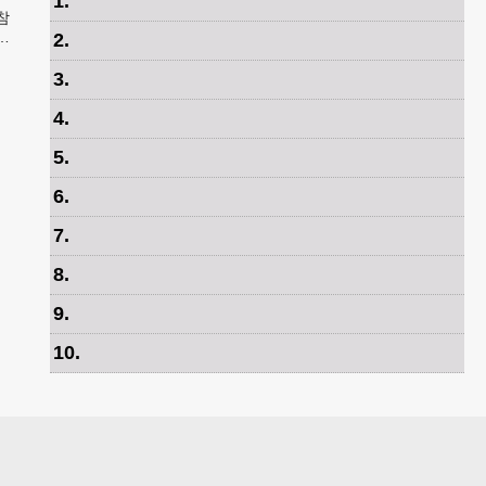
1
.
참
특
2
.
역
3
.
4
.
5
.
6
.
7
.
8
.
9
.
10
.