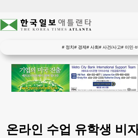
#
정치
#
경제
#
사회
#
사건/사고
#
이민·
온라인 수업 유학생 비자