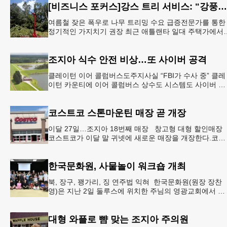
[비즈니스 포커스]강스 트리 서비스: "강풍에 부러질라"… 여름철 주택가 수목 관리 '비상'
여름철 잦은 폭우로 나무 트리밍 수요 급증전문가를 통한
정기적인 가지치기 권장 최근 애틀랜타 일대 주택가에서
여름철 수목 관리에 대한 경각심이 높아지면서, 전문적인
트리밍(가지치기
조지아 식수 안전 비상…또 사이버 공격
클레이턴 이어 콜럼버스도주지사실 “FBI가 수사 중” 클레
이턴 카운티에 이어 콜럼버스 상수도 시스템도 사이버 공
격을 받은 것으로 확인됐다. 이로써 조지아에서만 최소 2
곳의 상수도
코스트코 스톤마운틴 매장 곧 개장
이달 27일…조지아 18번째 매장 창고형 대형 할인매장
코스트코가 이달 말 귀넷에 새로운 매장을 개장한다.코스
트코는 4일 “스톤마운틴 매장을 8월 27일 정식 개장할 예
정”이라
한국문화원, 사물놀이 워크숍 개최
북, 장구, 꽹가리, 징 연주법 익혀 한국문화원(원장 장찬
영)은 지난 2일 둘루스에 위치한 주님의 영광교회에서 사
물놀이 워크숍을 개최했다.한국을 대표하는 전통 공연예
인 사물놀이
대형 와플로 뺨 맞는 조지아 주의원