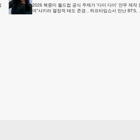
업
2026 북중미 월드컵 공식 주제가 '다이 다이' 안무 제작 
여"샤키라 열정적 태도 존경…하프타임쇼서 만난 BTS, 
하
별한 기억""글로벌-한국 엔터테인먼트 산업 잇는 가교 
할