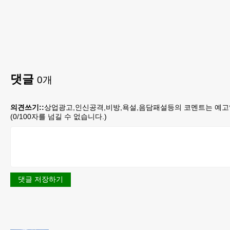
댓글
0
개
의견쓰기::
상업광고,인신공격,비방,욕설,음담패설등의 코멘트는 예고
(
0
/100자를 넘길 수 없습니다.)
댓글 저장하기