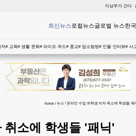
이상무가 간다
최신뉴스
로컬뉴스
글로벌 뉴스
한국
비자
#
교육
#
생활·문화
#
라이프·푸드
#
종교
#
업소탐방
#
인물·인터뷰
#
사
뉴스
온라인 수업 유학생 비자 취소에 학생들 '패
home
 취소에 학생들 '패닉'