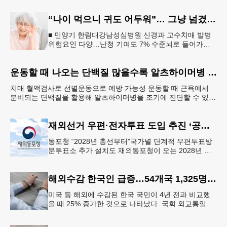
과 이유빈 교수팀이 한국지질·동맥경화학회 국제학술
지에 발표한 연구에 따르면, 2
“나이 먹으니 귀도 어두워”… 그냥 넘겼다간 치매 위험
■ 민양기 한림대강남성심병원 신경과 교수치매 발병
위험요인 다양…난청 기여도 7% 수준뇌로 들어가는
자극 줄면서 뇌세포 위축도 빨라져청력검사·적극적인
보청기 사용, 치매 예방 첫걸
운동할 때 나오는 단백질 많을수록 알츠하이머병 단백질 감소
치매 혈액검사로 선별운동으로 예방 가능성 운동할 때 근육에서
분비되는 단백질을 활용해 알츠하이머병을 조기에 진단할 수 있는
길이 열렸다. 혈액 속 단백질 ‘아이리신’ 농도가 알츠하
재외선거 우편·전자투표 도입 추진 ‘공식화’
동포청 “2028년 총선부터”국가별 단계적 우편투표방
문투표소 추가 설치도 재외동포청이 오는 2028년 재
외선거부터 우편투표와 전자투표 도입해 재외국민의
참정권 행사를 확대 보장하는
해외수감 한국인 급증…54개국 1,325명 25%↑
미국 등 해외에 수감된 한국 국민이 4년 전과 비교했
을 때 25% 증가한 것으로 나타났다. 국회 외교통일위
원회 소속 더불어민주당 김준환 의원이 외교부로부터
제출받은 자료에 따르면