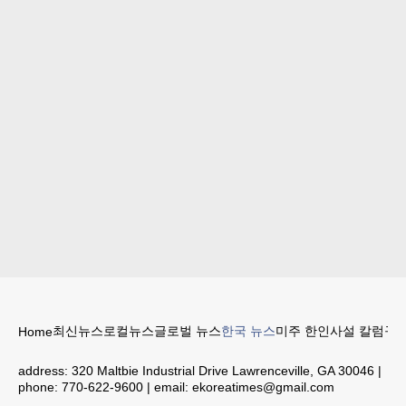
최신뉴스
로컬뉴스
글로벌 뉴스
한국 뉴스
미주 한인
사설 칼럼
구인
Home
address:
320 Maltbie Industrial Drive Lawrenceville, GA 30046
|
phone:
770-622-9600
| email:
ekoreatimes@gmail.com