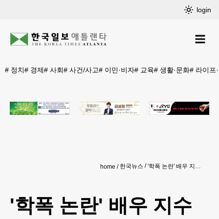
login
#
정치
#
경제
#
사회
#
사건/사고
#
이민·비자
#
교육
#
생활·문화
#
라이프
한국뉴스
'학폭 논란' 배우 지수 전소속사, 드라마 하차로 8.8억 배상확정
home
'학폭 논란' 배우 지수