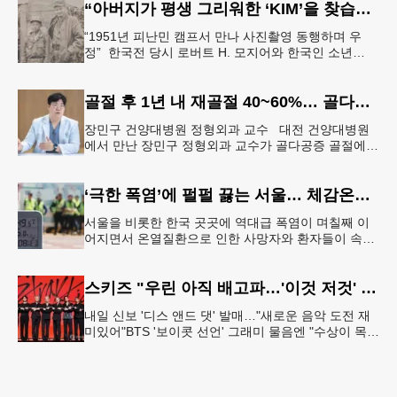
“아버지가 평생 그리워한 ‘KIM’을 찾습니다” 한국전 종군기자의 ‘마지막 소원’
“1951년 피난민 캠프서 만나 사진촬영 동행하며 우
정” 한국전 당시 로버트 H. 모지어와 한국인 소년
KIM. [국가보훈부] 6·25 한국전쟁 당시 미국 종군기자
로 참전했던
골절 후 1년 내 재골절 40~60%… 골다공증 골절 “치료 골든타임은 3개월”
장민구 건양대병원 정형외과 교수 대전 건양대병원
에서 만난 장민구 정형외과 교수가 골다공증 골절에
대해 설명하고 있다. [건양대병원 제공] “한 번 골절이
생기면 연쇄 골절로 이
‘극한 폭염’에 펄펄 끓는 서울… 체감온도 ‘섭씨 49.5도’
서울을 비롯한 한국 곳곳에 역대급 폭염이 며칠째 이
어지면서 온열질환으로 인한 사망자와 환자들이 속출
하고 있다. 서울 전역에 ‘폭염중대경보’가 발효된 가운
데 6일(이하 한국시간) 낮
스키즈 "우린 아직 배고파…'이것 저것' 다 잘하는 자신감 표현"
내일 신보 '디스 앤드 댓' 발매…"새로운 음악 도전 재
미있어"BTS '보이콧 선언' 그래미 물음엔 "수상이 목표
인 적 없어, 음악에 집중" 그룹 스트레이 키즈가 6일 서
울 여의도