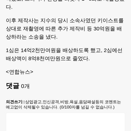
다.
이후 제작사는 지수의 당시 소속사였던 키이스트를
상대로 재촬영에 따른 추가 제작비 등 30억원을 배
상하라는 소송을 냈다.
1심은 14억2천만여원을 배상하도록 했고, 2심에선
배상액이 8억8천여만원으로 줄었다.
<연합뉴스>
댓글
0
개
의견쓰기::
상업광고,인신공격,비방,욕설,음담패설등의 코멘트는
예고없이 삭제될수 있습니다. (
0
/100자를 넘길 수 없습니다.)