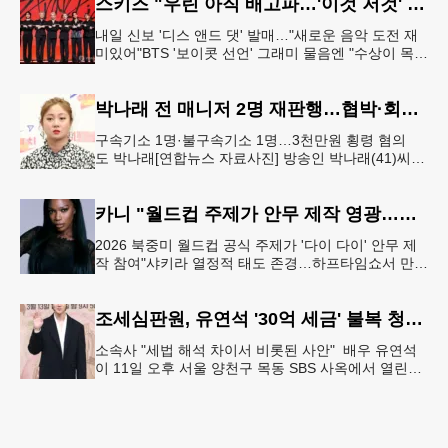
스키즈 "우린 아직 배고파…'이것 저것' 다 잘하는 자신감 표현"
내일 신보 '디스 앤드 댓' 발매…"새로운 음악 도전 재
미있어"BTS '보이콧 선언' 그래미 물음엔 "수상이 목표
인 적 없어, 음악에 집중" 그룹 스트레이 키즈가 6일 서
울 여의도
박나래 전 매니저 2명 재판행…협박·회삿돈 횡령 혐의
구속기소 1명·불구속기소 1명…3천만원 횡령 혐의
도 박나래[연합뉴스 자료사진] 방송인 박나래(41)씨를
상대로 협박하며 회사 매출 일부를 요구한 전 매니저
들이 재판에 넘겨졌다.서울
카니 "월드컵 주제가 안무 제작 영광…춤은 국경 없는 언어"
2026 북중미 월드컵 공식 주제가 '다이 다이' 안무 제
작 참여"샤키라 열정적 태도 존경…하프타임쇼서 만난
BTS, 특별한 기억""글로벌-한국 엔터테인먼트 산업 잇
는 가교 역할
조세심판원, 유연석 '30억 세금' 불복 청구 기각
소속사 "세법 해석 차이서 비롯된 사안" 배우 유연석
이 11일 오후 서울 양천구 목동 SBS 사옥에서 열린
SBS 새 금토드라마 '신이랑 법률사무소' 제작발표회에
서 포즈를 취하고