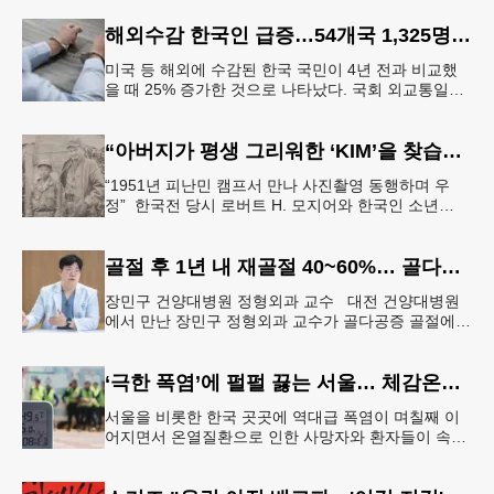
참정권 행사를 확대 보장하는
해외수감 한국인 급증…54개국 1,325명 25%↑
미국 등 해외에 수감된 한국 국민이 4년 전과 비교했
을 때 25% 증가한 것으로 나타났다. 국회 외교통일위
원회 소속 더불어민주당 김준환 의원이 외교부로부터
제출받은 자료에 따르면
“아버지가 평생 그리워한 ‘KIM’을 찾습니다” 한국전 종군기자의 ‘마지막 소원’
“1951년 피난민 캠프서 만나 사진촬영 동행하며 우
정” 한국전 당시 로버트 H. 모지어와 한국인 소년
KIM. [국가보훈부] 6·25 한국전쟁 당시 미국 종군기자
로 참전했던
골절 후 1년 내 재골절 40~60%… 골다공증 골절 “치료 골든타임은 3개월”
장민구 건양대병원 정형외과 교수 대전 건양대병원
에서 만난 장민구 정형외과 교수가 골다공증 골절에
대해 설명하고 있다. [건양대병원 제공] “한 번 골절이
생기면 연쇄 골절로 이
‘극한 폭염’에 펄펄 끓는 서울… 체감온도 ‘섭씨 49.5도’
서울을 비롯한 한국 곳곳에 역대급 폭염이 며칠째 이
어지면서 온열질환으로 인한 사망자와 환자들이 속출
하고 있다. 서울 전역에 ‘폭염중대경보’가 발효된 가운
데 6일(이하 한국시간) 낮