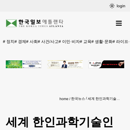
login
#
정치
#
경제
#
사회
#
사건/사고
#
이민·비자
#
교육
#
생활·문화
#
라이프
한국뉴스
세계 한인과학기술인대회 7일 개막
home
세계 한인과학기술인