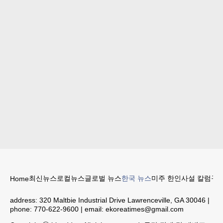
최신뉴스
로컬뉴스
글로벌 뉴스
한국 뉴스
미주 한인
사설 칼럼
구인
Home
address:
320 Maltbie Industrial Drive Lawrenceville, GA 30046
|
phone:
770-622-9600
| email:
ekoreatimes@gmail.com