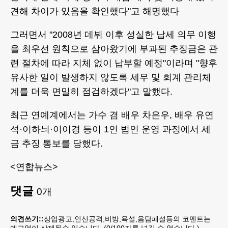
견해 차이가 있음을 확인했다"고 해명했다
그러면서 "2008년 데뷔 이후 성실한 납세 의무 이행
을 최우선 원칙으로 삼아왔기에 부과된 추징금은 관
련 절차에 따라 지체 없이 납부할 예정"이라며 "향후
유사한 일이 발생하지 않도록 세무 및 회계 관리체
계를 더욱 면밀히 점검하겠다"고 말했다.
최근 연예계에서는 가수 겸 배우 차은우, 배우 유연
석·이하늬·이이경 등이 1인 법인 운영 과정에서 세
금 추징 통보를 당했다.
<연합뉴스>
댓글
0
개
의견쓰기::
상업광고,인신공격,비방,욕설,음담패설등의 코멘트는