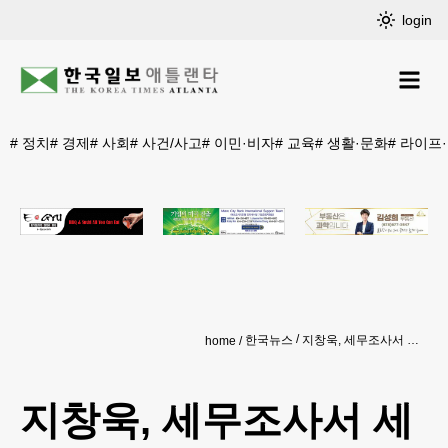
login
#
정치
#
경제
#
사회
#
사건/사고
#
이민·비자
#
교육
#
생활·문화
#
라이프
한국뉴스
지창욱, 세무조사서 세금 추징…"고의 누락·부정 탈루 아냐"
home
지창욱, 세무조사서 세