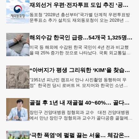
재외선거 우편·전자투표 도입 추진 ‘공식화’
동포청 “2028년 총선부터”국가별 단계적 우편투표방
문투표소 추가 설치도 재외동포청이 오는 2028년 재
외선거부터 우편투표와 전자투표 도입해 재외국민의
참정권 행사를 확대 보장하는
해외수감 한국인 급증…54개국 1,325명 25%↑
미국 등 해외에 수감된 한국 국민이 4년 전과 비교했
을 때 25% 증가한 것으로 나타났다. 국회 외교통일위
원회 소속 더불어민주당 김준환 의원이 외교부로부터
제출받은 자료에 따르면
“아버지가 평생 그리워한 ‘KIM’을 찾습니다” 한국전 종군기자의 ‘마지막 소원’
“1951년 피난민 캠프서 만나 사진촬영 동행하며 우
정” 한국전 당시 로버트 H. 모지어와 한국인 소년
KIM. [국가보훈부] 6·25 한국전쟁 당시 미국 종군기자
로 참전했던
골절 후 1년 내 재골절 40~60%… 골다공증 골절 “치료 골든타임은 3개월”
장민구 건양대병원 정형외과 교수 대전 건양대병원
에서 만난 장민구 정형외과 교수가 골다공증 골절에
대해 설명하고 있다. [건양대병원 제공] “한 번 골절이
생기면 연쇄 골절로 이
‘극한 폭염’에 펄펄 끓는 서울… 체감온도 ‘섭씨 49.5도’