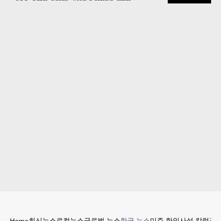
최신뉴스
로컬뉴스
글로벌 뉴스
한국 뉴스
미주 한인
사설 칼럼
구인