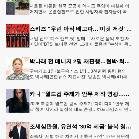
서울을 비롯한 한국 곳곳에 역대급 폭염이 며칠째 이
어지면서 온열질환으로 인한 사망자와 환자들이 속출
하고 있다. 서울 전역에 ‘폭염중대경보’가 발효된 가운
데 6일(이하 한국시간) 낮
스키즈 "우린 아직 배고파…'이것 저것' 다 잘하는 자신감 표현"
내일 신보 '디스 앤드 댓' 발매…"새로운 음악 도전 재
미있어"BTS '보이콧 선언' 그래미 물음엔 "수상이 목표
인 적 없어, 음악에 집중" 그룹 스트레이 키즈가 6일 서
울 여의도
박나래 전 매니저 2명 재판행…협박·회삿돈 횡령 혐의
구속기소 1명·불구속기소 1명…3천만원 횡령 혐의
도 박나래[연합뉴스 자료사진] 방송인 박나래(41)씨를
상대로 협박하며 회사 매출 일부를 요구한 전 매니저
들이 재판에 넘겨졌다.서울
카니 "월드컵 주제가 안무 제작 영광…춤은 국경 없는 언어"
2026 북중미 월드컵 공식 주제가 '다이 다이' 안무 제
작 참여"샤키라 열정적 태도 존경…하프타임쇼서 만난
BTS, 특별한 기억""글로벌-한국 엔터테인먼트 산업 잇
는 가교 역할
조세심판원, 유연석 '30억 세금' 불복 청구 기각
소속사 "세법 해석 차이서 비롯된 사안" 배우 유연석