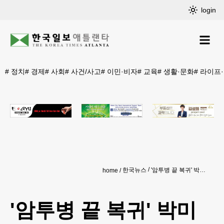
login
#
정치
#
경제
#
사회
#
사건/사고
#
이민·비자
#
교육
#
생활·문화
#
라이프
한국뉴스
'암투병 끝 복귀' 박미선 "남편과 같이한단 믿음으로 출연"
home
'암투병 끝 복귀' 박미