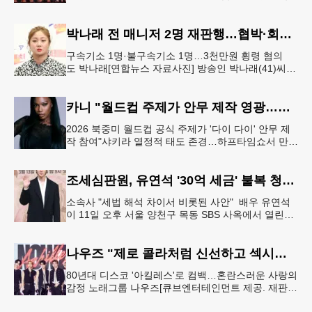
인 적 없어, 음악에 집중" 그룹 스트레이 키즈가 6일 서
울 여의도
박나래 전 매니저 2명 재판행…협박·회삿돈 횡령 혐의
구속기소 1명·불구속기소 1명…3천만원 횡령 혐의
도 박나래[연합뉴스 자료사진] 방송인 박나래(41)씨를
상대로 협박하며 회사 매출 일부를 요구한 전 매니저
들이 재판에 넘겨졌다.서울
카니 "월드컵 주제가 안무 제작 영광…춤은 국경 없는 언어"
2026 북중미 월드컵 공식 주제가 '다이 다이' 안무 제
작 참여"샤키라 열정적 태도 존경…하프타임쇼서 만난
BTS, 특별한 기억""글로벌-한국 엔터테인먼트 산업 잇
는 가교 역할
조세심판원, 유연석 '30억 세금' 불복 청구 기각
소속사 "세법 해석 차이서 비롯된 사안" 배우 유연석
이 11일 오후 서울 양천구 목동 SBS 사옥에서 열린
SBS 새 금토드라마 '신이랑 법률사무소' 제작발표회에
서 포즈를 취하고
나우즈 "제로 콜라처럼 신선하고 섹시하게…이 갈고 준비"
80년대 디스코 '아킬레스'로 컴백…혼란스러운 사랑의
감정 노래그룹 나우즈[큐브엔터테인먼트 제공. 재판매
및 DB 금지] "이번 신곡의 키워드는 '제로 섹시'입니