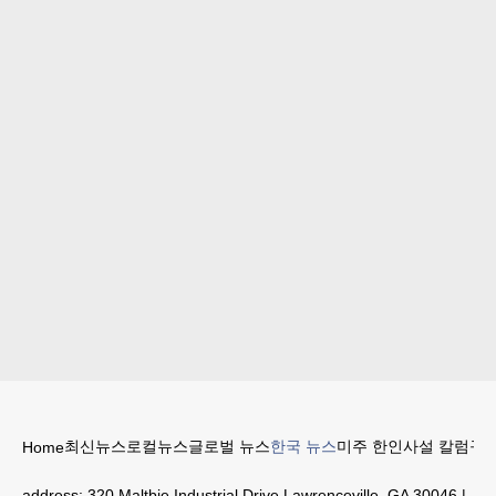
최신뉴스
로컬뉴스
글로벌 뉴스
한국 뉴스
미주 한인
사설 칼럼
구인
Home
address:
320 Maltbie Industrial Drive Lawrenceville, GA 30046
|