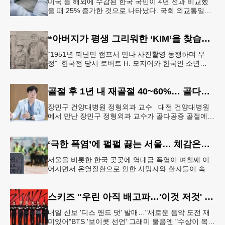
미국 등 해외에 수감된 한국 국민이 4년 전과 비교했
을 때 25% 증가한 것으로 나타났다. 국회 외교통일위
원회 소속 더불어민주당 김준환 의원이 외교부로부터
제출받은 자료에 따르면
“아버지가 평생 그리워한 ‘KIM’을 찾습니다” 한국전 종군기자의 ‘마지막 소원’
“1951년 피난민 캠프서 만나 사진촬영 동행하며 우
정” 한국전 당시 로버트 H. 모지어와 한국인 소년
KIM. [국가보훈부] 6·25 한국전쟁 당시 미국 종군기자
로 참전했던
골절 후 1년 내 재골절 40~60%… 골다공증 골절 “치료 골든타임은 3개월”
장민구 건양대병원 정형외과 교수 대전 건양대병원
에서 만난 장민구 정형외과 교수가 골다공증 골절에
대해 설명하고 있다. [건양대병원 제공] “한 번 골절이
생기면 연쇄 골절로 이
‘극한 폭염’에 펄펄 끓는 서울… 체감온도 ‘섭씨 49.5도’
서울을 비롯한 한국 곳곳에 역대급 폭염이 며칠째 이
어지면서 온열질환으로 인한 사망자와 환자들이 속출
하고 있다. 서울 전역에 ‘폭염중대경보’가 발효된 가운
데 6일(이하 한국시간) 낮
스키즈 "우린 아직 배고파…'이것 저것' 다 잘하는 자신감 표현"
내일 신보 '디스 앤드 댓' 발매…"새로운 음악 도전 재
미있어"BTS '보이콧 선언' 그래미 물음엔 "수상이 목표