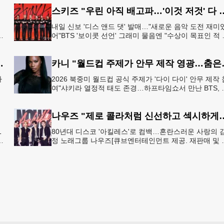
골절로 이
스키즈 "우린 아직 배고파…'이것 저
내일 신보 '디스 앤드 댓' 발매…"새로운 음악 도전 재미
어"BTS '보이콧 선언' 그래미 물음엔 "수상이 목표인 적 
하
어, 음악에 집중" 그룹 스트레이 키즈가 6일 서울 여의도
협박·회삿돈 횡령 혐의
카니 "월드컵 주
나
2026 북중미 월드컵 공식 주제가 '다이 다이' 안무 제작 
여"샤키라 열정적 태도 존경…하프타임쇼서 만난 BTS, 
넘
별한 기억""글로벌-한국 엔터테인먼트 산업 잇는 가교 
할
나우즈 "제로 콜라처럼 신선하고
1
80년대 디스코 '아킬레스'로 컴백…혼란스러운 사랑의 
토
정 노래그룹 나우즈[큐브엔터테인먼트 제공. 재판매 및 
금지] "이번 신곡의 키워드는 '제로 섹시'입니다. 설탕이
들