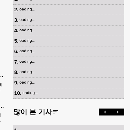
2
.
loading...
3
.
loading...
4
.
loading...
5
.
loading...
6
.
loading...
7
.
loading...
8
.
loading...
급증…54개국 1,325명 25%↑
9
.
loading...
때
속
10
.
loading...
료
재골절 40~60%… 골다공증 골절 “치료 골든타임은 3개월”
많이 본 기사
서
명