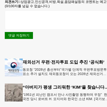
의견쓰기::
상업광고,인신공격,비방,욕설,음담패설등의 코멘트는 예고
(
0
/100자를 넘길 수 없습니다.)
댓글 저장하기
재외선거 우편·전자투표 도입 추진 ‘공식화’
동포청 “2028년 총선부터”국가별 단계적 우편투표방문투
표소 추가 설치도 재외동포청이 오는 2028년 재외선거부
터 우편투표와 전자투표 도입해 재외국민의 참정권 행사
확대 보장하는
“아버지가 평생 그리워한 ‘KIM’을 찾습니다” 
“1951년 피난민 캠프서 만나 사진촬영 동행하며 우정” 
국전 당시 로버트 H. 모지어와 한국인 소년 KIM. [국가보
부] 6·25 한국전쟁 당시 미국 종군기자로 참전했던