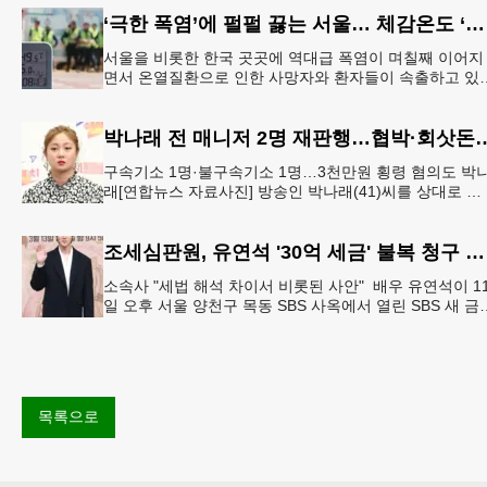
‘극한 폭염’에 펄펄 끓는 서울… 체감온도 ‘섭씨 49.5도’
서울을 비롯한 한국 곳곳에 역대급 폭염이 며칠째 이어지
면서 온열질환으로 인한 사망자와 환자들이 속출하고 있
다. 서울 전역에 ‘폭염중대경보’가 발효된 가운데 6일(이
한국시간) 낮
박나래 전 매니저 2명 재판행…
구속기소 1명·불구속기소 1명…3천만원 횡령 혐의도 박
래[연합뉴스 자료사진] 방송인 박나래(41)씨를 상대로 협
박하며 회사 매출 일부를 요구한 전 매니저들이 재판에 
겨졌다.서울
조세심판원, 유연석 '30억 세금' 불복 청구 기각
소속사 "세법 해석 차이서 비롯된 사안" 배우 유연석이 1
일 오후 서울 양천구 목동 SBS 사옥에서 열린 SBS 새 금
드라마 '신이랑 법률사무소' 제작발표회에서 포즈를 취하
고
목록으로