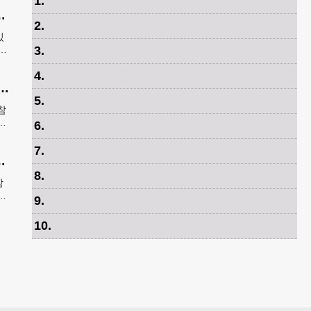
1
.
것' 다 잘하는 자신감 표현"
2
.
있
없
3
.
4
.
제가 안무 제작 영광…춤은 국경 없는 언어"
5
.
참
특
6
.
역
7
.
 섹시하게…이 갈고 준비"
8
.
감
DB
9
.
10
.