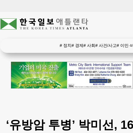
#
정치
#
경제
#
사회
#
사건/사고
#
이민·
‘유방암 투병’ 박미선, 1