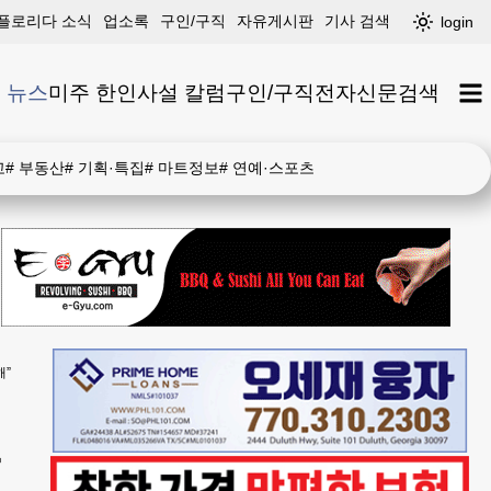
플로리다 소식
업소록
구인/구직
자유게시판
기사 검색
login
 뉴스
미주 한인
사설 칼럼
구인/구직
전자신문
검색
고
#
부동산
#
기획·특집
#
마트정보
#
연예·스포츠
해”