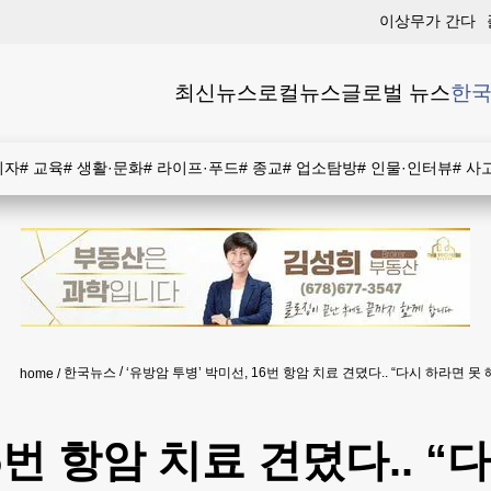
이상무가 간다
최신뉴스
로컬뉴스
글로벌 뉴스
한국
비자
#
교육
#
생활·문화
#
라이프·푸드
#
종교
#
업소탐방
#
인물·인터뷰
#
사
한국뉴스
‘유방암 투병’ 박미선, 16번 항암 치료 견뎠다.. “다시 하라면 못 
home
6번 항암 치료 견뎠다.. “다