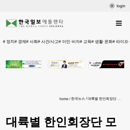
login
#
정치
#
경제
#
사회
#
사건/사고
#
이민·비자
#
교육
#
생활·문화
#
라이프
한국뉴스
대륙별 한인회장단 모여 리더십 강화
home
대륙별 한인회장단 모