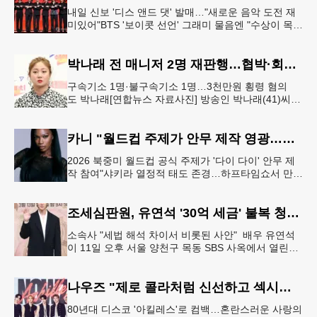
내일 신보 '디스 앤드 댓' 발매…"새로운 음악 도전 재
미있어"BTS '보이콧 선언' 그래미 물음엔 "수상이 목표
인 적 없어, 음악에 집중" 그룹 스트레이 키즈가 6일 서
울 여의도
박나래 전 매니저 2명 재판행…협박·회삿돈 횡령 혐의
구속기소 1명·불구속기소 1명…3천만원 횡령 혐의
도 박나래[연합뉴스 자료사진] 방송인 박나래(41)씨를
상대로 협박하며 회사 매출 일부를 요구한 전 매니저
들이 재판에 넘겨졌다.서울
카니 "월드컵 주제가 안무 제작 영광…춤은 국경 없는 언어"
2026 북중미 월드컵 공식 주제가 '다이 다이' 안무 제
작 참여"샤키라 열정적 태도 존경…하프타임쇼서 만난
BTS, 특별한 기억""글로벌-한국 엔터테인먼트 산업 잇
는 가교 역할
조세심판원, 유연석 '30억 세금' 불복 청구 기각
소속사 "세법 해석 차이서 비롯된 사안" 배우 유연석
이 11일 오후 서울 양천구 목동 SBS 사옥에서 열린
SBS 새 금토드라마 '신이랑 법률사무소' 제작발표회에
서 포즈를 취하고
나우즈 "제로 콜라처럼 신선하고 섹시하게…이 갈고 준비"
80년대 디스코 '아킬레스'로 컴백…혼란스러운 사랑의