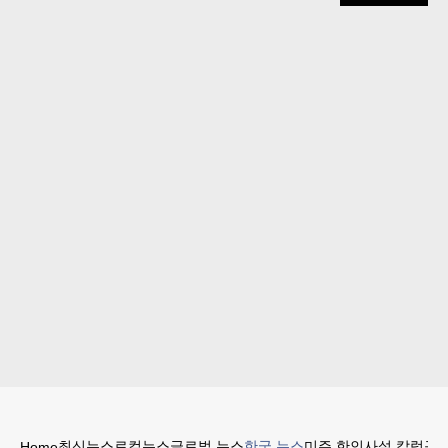
최신뉴스
로컬뉴스
글로벌 뉴스
한국 뉴스
미주 한인
사설 칼럼
구인
Home