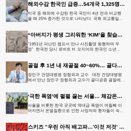
해외수감 한국인 급증…54개국 1,325명 25%↑
미국 등 해외에 수감된 한국 국민이 4년 전과 비교했
을 때 25% 증가한 것으로 나타났다. 국회 외교통일위
원회 소속 더불어민주당 김준환 의원이 외교부로부터
제출받은 자료에 따르면
“아버지가 평생 그리워한 ‘KIM’을 찾습니다” 한국전 종군기자의 ‘마지막 소원’
“1951년 피난민 캠프서 만나 사진촬영 동행하며 우
정” 한국전 당시 로버트 H. 모지어와 한국인 소년
KIM. [국가보훈부] 6·25 한국전쟁 당시 미국 종군기자
로 참전했던
골절 후 1년 내 재골절 40~60%… 골다공증 골절 “치료 골든타임은 3개월”
장민구 건양대병원 정형외과 교수 대전 건양대병원
에서 만난 장민구 정형외과 교수가 골다공증 골절에
대해 설명하고 있다. [건양대병원 제공] “한 번 골절이
생기면 연쇄 골절로 이
‘극한 폭염’에 펄펄 끓는 서울… 체감온도 ‘섭씨 49.5도’
서울을 비롯한 한국 곳곳에 역대급 폭염이 며칠째 이
어지면서 온열질환으로 인한 사망자와 환자들이 속출
하고 있다. 서울 전역에 ‘폭염중대경보’가 발효된 가운
데 6일(이하 한국시간) 낮
스키즈 "우린 아직 배고파…'이것 저것' 다 잘하는 자신감 표현"