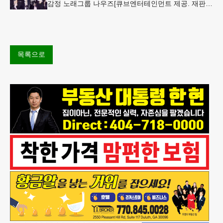
감정 노래그룹 나우즈[큐브엔터테인먼트 제공. 재판매
및 DB 금지] "이번 신곡의 키워드는 '제로 섹시'입니
다. 설탕이 들
목록으로