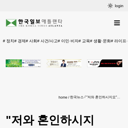
login
#
정치
#
경제
#
사회
#
사건/사고
#
이민·비자
#
교육
#
생활·문화
#
라이프
한국뉴스
"저와 혼인하시지요"…주체적 여성상 통한 K-궁중 로맨스
home
"저와 혼인하시지