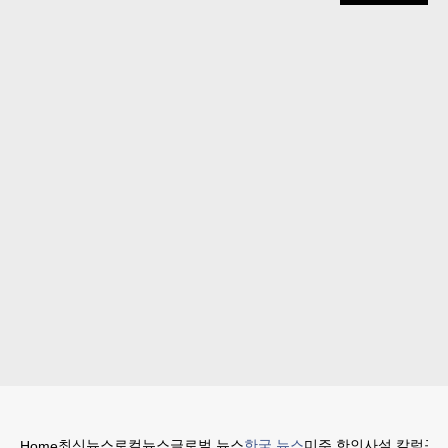
최신뉴스
로컬뉴스
글로벌 뉴스
한국 뉴스
미주 한인
사설 칼럼
구인
Home