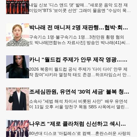
내일 신보 '디스 앤드 댓' 발매…"새로운 음악 도전 재
미있어"BTS '보이콧 선언' 그래미 물음엔 "수상이 목표
인 적 없어, 음악에 집중" 그룹 스트레이 키즈가 6일 서
울 여의도
박나래 전 매니저 2명 재판행…협박·회삿돈 횡령 혐의
구속기소 1명·불구속기소 1명…3천만원 횡령 혐의
도 박나래[연합뉴스 자료사진] 방송인 박나래(41)씨를
상대로 협박하며 회사 매출 일부를 요구한 전 매니저
들이 재판에 넘겨졌다.서울
카니 "월드컵 주제가 안무 제작 영광…춤은 국경 없는 언어"
2026 북중미 월드컵 공식 주제가 '다이 다이' 안무 제
작 참여"샤키라 열정적 태도 존경…하프타임쇼서 만난
BTS, 특별한 기억""글로벌-한국 엔터테인먼트 산업 잇
는 가교 역할
조세심판원, 유연석 '30억 세금' 불복 청구 기각
소속사 "세법 해석 차이서 비롯된 사안" 배우 유연석
이 11일 오후 서울 양천구 목동 SBS 사옥에서 열린
SBS 새 금토드라마 '신이랑 법률사무소' 제작발표회에
서 포즈를 취하고
나우즈 "제로 콜라처럼 신선하고 섹시하게…이 갈고 준비"
80년대 디스코 '아킬레스'로 컴백…혼란스러운 사랑의