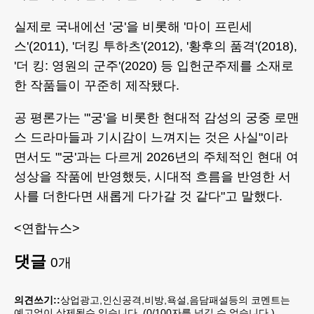
실제로 국내에선 '궁'을 비롯해 '마이 프린세
스'(2011), '더킹 투하츠'(2012), '황후의 품격'(2018),
'더 킹: 영원의 군주'(2020) 등 입헌군주제를 소재로
한 작품들이 꾸준히 제작됐다.
공 평론가는 "'궁'을 비롯한 현대적 감성의 궁중 로맨
스 드라마들과 기시감이 느껴지는 것은 사실"이라
면서도 "'궁'과는 다르게 2026년의 주체적인 현대 여
성상을 작품에 반영했듯, 시대적 흐름을 반영한 서
사를 더한다면 새롭게 다가갈 것 같다"고 말했다.
<연합뉴스>
댓글
0
개
의견쓰기::
상업광고,인신공격,비방,욕설,음담패설등의 코멘트는
예고없이 삭제될수 있습니다. (
0
/100자를 넘길 수 없습니다.)