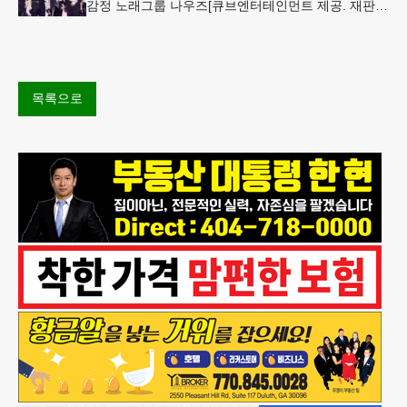
감정 노래그룹 나우즈[큐브엔터테인먼트 제공. 재판매
및 DB 금지] "이번 신곡의 키워드는 '제로 섹시'입니
다. 설탕이 들
목록으로