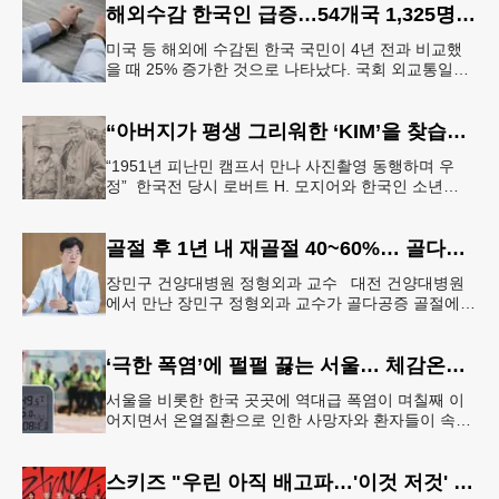
해외수감 한국인 급증…54개국 1,325명 25%↑
미국 등 해외에 수감된 한국 국민이 4년 전과 비교했
을 때 25% 증가한 것으로 나타났다. 국회 외교통일위
원회 소속 더불어민주당 김준환 의원이 외교부로부터
제출받은 자료에 따르면
“아버지가 평생 그리워한 ‘KIM’을 찾습니다” 한국전 종군기자의 ‘마지막 소원’
“1951년 피난민 캠프서 만나 사진촬영 동행하며 우
정” 한국전 당시 로버트 H. 모지어와 한국인 소년
KIM. [국가보훈부] 6·25 한국전쟁 당시 미국 종군기자
로 참전했던
골절 후 1년 내 재골절 40~60%… 골다공증 골절 “치료 골든타임은 3개월”
장민구 건양대병원 정형외과 교수 대전 건양대병원
에서 만난 장민구 정형외과 교수가 골다공증 골절에
대해 설명하고 있다. [건양대병원 제공] “한 번 골절이
생기면 연쇄 골절로 이
‘극한 폭염’에 펄펄 끓는 서울… 체감온도 ‘섭씨 49.5도’
서울을 비롯한 한국 곳곳에 역대급 폭염이 며칠째 이
어지면서 온열질환으로 인한 사망자와 환자들이 속출
하고 있다. 서울 전역에 ‘폭염중대경보’가 발효된 가운
데 6일(이하 한국시간) 낮
스키즈 "우린 아직 배고파…'이것 저것' 다 잘하는 자신감 표현"