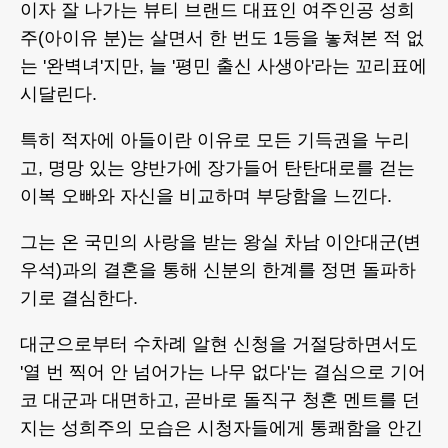
이자 잘 나가는 뷰티 브랜드 대표인 여주인공 성희
주(아이유 분)는 살면서 한 번도 1등을 놓쳐본 적 없
는 '완벽녀'지만, 늘 '평민 출신 사생아'라는 꼬리표에
시달린다.
특히 적자에 아들이란 이유로 모든 기득권을 누리
고, 명망 있는 양반가에 장가들어 탄탄대로를 걷는
이복 오빠와 자신을 비교하며 부당함을 느낀다.
그는 온 국민의 사랑을 받는 왕실 차남 이안대군(변
우석)과의 결혼을 통해 신분의 한계를 정면 돌파하
기로 결심한다.
대군으로부터 수차례 알현 신청을 거절당하면서도
'열 번 찍어 안 넘어가는 나무 없다'는 결심으로 기어
코 대군과 대면하고, 곧바로 돌직구 청혼 멘트를 던
지는 성희주의 모습은 시청자들에게 통쾌함을 안긴