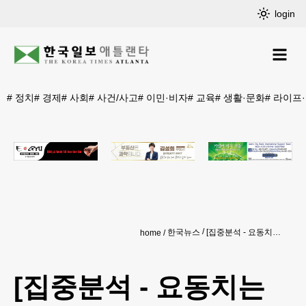
login
#
정치
#
경제
#
사회
#
사건/사고
#
이민·비자
#
교육
#
생활·문화
#
라이프
한국뉴스
[집중분석 - 요동치는 원·달러 환율, 왜] 1,410원대로 급락… “트럼프 정책에 달러 패권 흔들려”
home
[집중분석 - 요동치는