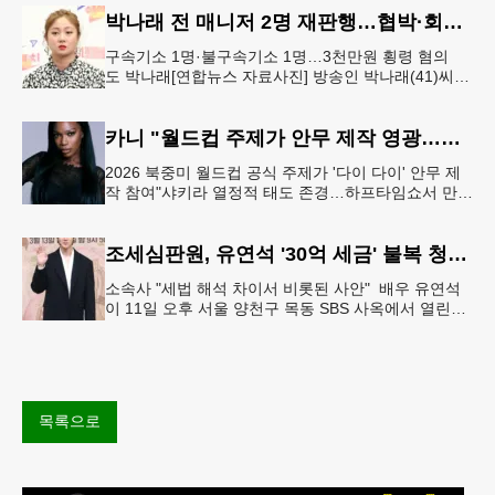
박나래 전 매니저 2명 재판행…협박·회삿돈 횡령 혐의
구속기소 1명·불구속기소 1명…3천만원 횡령 혐의
도 박나래[연합뉴스 자료사진] 방송인 박나래(41)씨를
상대로 협박하며 회사 매출 일부를 요구한 전 매니저
들이 재판에 넘겨졌다.서울
카니 "월드컵 주제가 안무 제작 영광…춤은 국경 없는 언어"
2026 북중미 월드컵 공식 주제가 '다이 다이' 안무 제
작 참여"샤키라 열정적 태도 존경…하프타임쇼서 만난
BTS, 특별한 기억""글로벌-한국 엔터테인먼트 산업 잇
는 가교 역할
조세심판원, 유연석 '30억 세금' 불복 청구 기각
소속사 "세법 해석 차이서 비롯된 사안" 배우 유연석
이 11일 오후 서울 양천구 목동 SBS 사옥에서 열린
SBS 새 금토드라마 '신이랑 법률사무소' 제작발표회에
서 포즈를 취하고
목록으로