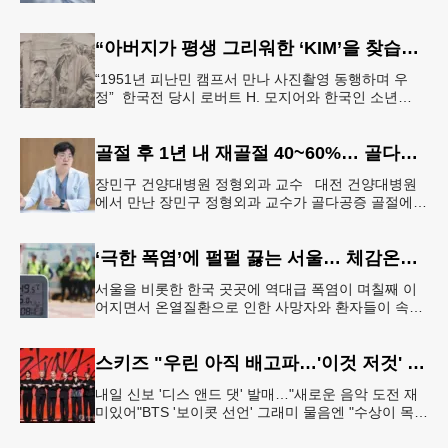
원회 소속 더불어민주당 김준환 의원이 외교부로부터
제출받은 자료에 따르면
“아버지가 평생 그리워한 ‘KIM’을 찾습니다” 한국전 종군기자의 ‘마지막 소원’
“1951년 피난민 캠프서 만나 사진촬영 동행하며 우
정” 한국전 당시 로버트 H. 모지어와 한국인 소년
KIM. [국가보훈부] 6·25 한국전쟁 당시 미국 종군기자
로 참전했던
골절 후 1년 내 재골절 40~60%… 골다공증 골절 “치료 골든타임은 3개월”
장민구 건양대병원 정형외과 교수 대전 건양대병원
에서 만난 장민구 정형외과 교수가 골다공증 골절에
대해 설명하고 있다. [건양대병원 제공] “한 번 골절이
생기면 연쇄 골절로 이
‘극한 폭염’에 펄펄 끓는 서울… 체감온도 ‘섭씨 49.5도’
서울을 비롯한 한국 곳곳에 역대급 폭염이 며칠째 이
어지면서 온열질환으로 인한 사망자와 환자들이 속출
하고 있다. 서울 전역에 ‘폭염중대경보’가 발효된 가운
데 6일(이하 한국시간) 낮
스키즈 "우린 아직 배고파…'이것 저것' 다 잘하는 자신감 표현"
내일 신보 '디스 앤드 댓' 발매…"새로운 음악 도전 재
미있어"BTS '보이콧 선언' 그래미 물음엔 "수상이 목표
인 적 없어, 음악에 집중" 그룹 스트레이 키즈가 6일 서
울 여의도