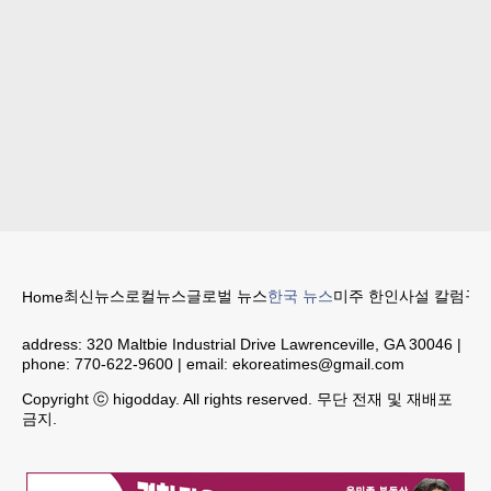
최신뉴스
로컬뉴스
글로벌 뉴스
한국 뉴스
미주 한인
사설 칼럼
구인
Home
address:
320 Maltbie Industrial Drive Lawrenceville, GA 30046
|
phone:
770-622-9600
| email:
ekoreatimes@gmail.com
Copyright ⓒ higodday. All rights reserved. 무단 전재 및 재배포
금지.