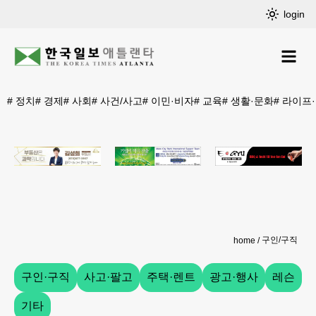
login
#
정치
#
경제
#
사회
#
사건/사고
#
이민·비자
#
교육
#
생활·문화
#
라이프
구인/구직
home
구인·구직
사고·팔고
주택·렌트
광고·행사
레슨
기타