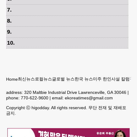
7
.
8
.
9
.
10
.
최신뉴스
로컬뉴스
글로벌 뉴스
한국 뉴스
미주 한인
사설 칼럼
구인
Home
address:
320 Maltbie Industrial Drive Lawrenceville, GA 30046
|
phone:
770-622-9600
| email:
ekoreatimes@gmail.com
Copyright ⓒ higodday. All rights reserved. 무단 전재 및 재배포
금지.