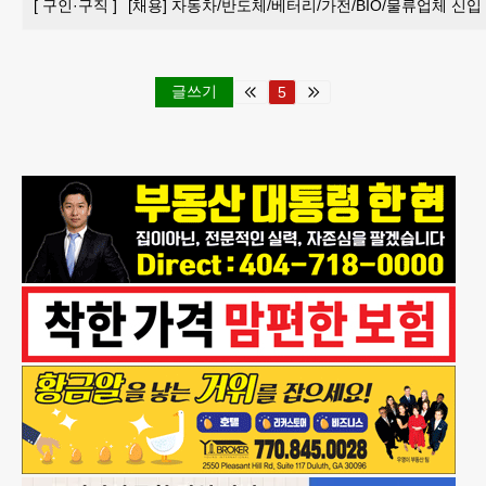
[
구인·구직
]
[채용] 자동차/반도체/베터리/가전/BIO/물류업체 신입
글쓰기
5