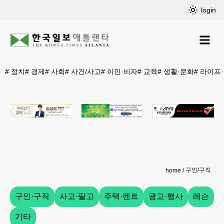
login
#
정치
#
경제
#
사회
#
사건/사고
#
이민·비자
#
교육
#
생활·문화
#
라이프
구인/구직
home
구인·구직
사고·팔고
주택·렌트
광고·행사
레슨
기타