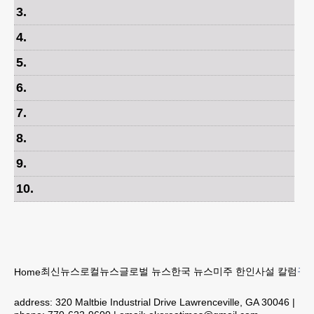
3
.
4
.
5
.
6
.
7
.
8
.
9
.
10
.
최신뉴스
로컬뉴스
글로벌 뉴스
한국 뉴스
미주 한인
사설 칼럼
구인
Home
address:
320 Maltbie Industrial Drive Lawrenceville, GA 30046
|