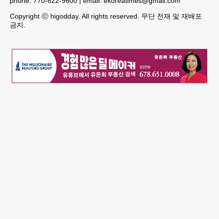
phone:
770-622-9600
| email:
ekoreatimes@gmail.com
Copyright ⓒ higodday. All rights reserved. 무단 전재 및 재배포
금지.