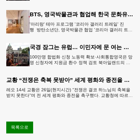
[빅히트뮤직 제공. 재판매 및 DB 금지] 그룹 방탄소년
단(BTS)이 지난
BTS, 영국박물관과 협업해 한국 문화유산 알린다
'아리랑' 테마 프로그램 '코리아 갤러리 트레일' 진
행 방탄소년단, 영국박물관 협업 '코리아 갤러리 트레
일'[하이브 제공. 재판매 및 DB 금지] 그룹 방탄소년단
(BTS)이 대영
국경 잠그는 유럽… 이민자에 문 여는 스페인
100만명 합법화 신청 노동력 확보·사회통합영국은 망
명 신청자에 지원금 환수 정책 검토 북아일랜드의 벨
파스트에서 지난 6월 이민자 인종차별에 반대하는 시
위가 열리고 있다. [로이터
교황 “전쟁은 축복 못받아” 세계 평화와 종전을 촉구
레오 14세 교황은 26일(현지시간) “전쟁은 결코 하느님의 축복을
받지 못한다”며 전 세계 평화와 종전을 촉구했다. 교황청에 따르면
교황은 이날 추기경 회의 개막 연설에서 “첨단
목록으로