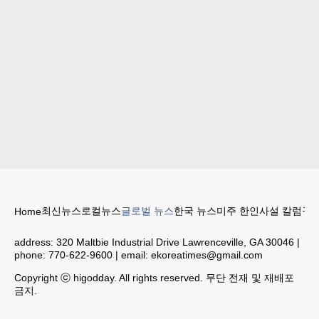
최신뉴스
로컬뉴스
글로벌 뉴스
한국 뉴스
미주 한인
사설 칼럼
구인
Home
address:
320 Maltbie Industrial Drive Lawrenceville, GA 30046
|
phone:
770-622-9600
| email:
ekoreatimes@gmail.com
Copyright ⓒ higodday. All rights reserved. 무단 전재 및 재배포
금지.