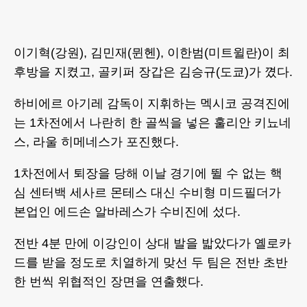
이기혁(강원), 김민재(뮌헨), 이한범(미트윌란)이 최
후방을 지켰고, 골키퍼 장갑은 김승규(도쿄)가 꼈다.
하비에르 아기레 감독이 지휘하는 멕시코 공격진에
는 1차전에서 나란히 한 골씩을 넣은 훌리안 키뇨네
스, 라울 히메네스가 포진했다.
1차전에서 퇴장을 당해 이날 경기에 뛸 수 없는 핵
심 센터백 세사르 몬테스 대신 수비형 미드필더가
본업인 에드손 알바레스가 수비진에 섰다.
전반 4분 만에 이강인이 상대 발을 밟았다가 옐로카
드를 받을 정도로 치열하게 맞선 두 팀은 전반 초반
한 번씩 위협적인 장면을 연출했다.