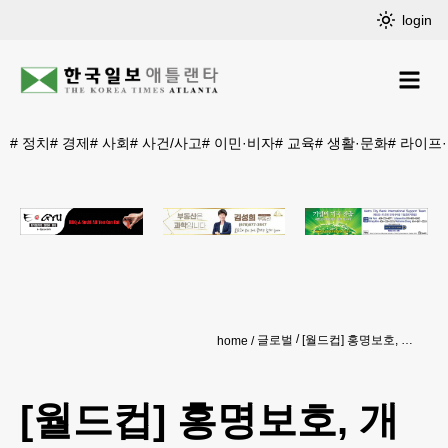
login
#
정치
#
경제
#
사회
#
사건/사고
#
이민·비자
#
교육
#
생활·문화
#
라이프
글로벌
[월드컵] 홍명보호, 개최국 멕시코에 0-1 석패…조 1위 불발
home
[월드컵] 홍명보호, 개