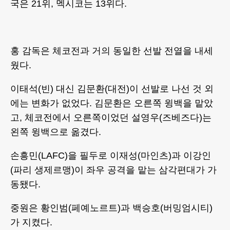
국은 21위, 멕시코는 13위다.
홍 감독은 체코전과 거의 동일한 선발 전열을 내세
웠다.
이태석(빈) 대신 김문환(대전)이 선발로 나선 것 외
에는 변화가 없었다. 김문환은 오른쪽 윙백을 맡았
고, 체코전에서 오른쪽이었던 설영우(즈베즈다)는
왼쪽 윙백으로 옮겼다.
손흥민(LAFC)을 필두로 이재성(마인츠)과 이강인
(파리 생제르맹)이 좌우 공격을 맡는 삼각편대가 가
동됐다.
중원은 황인범(페예노르트)과 백승호(버밍엄시티)
가 지켰다.