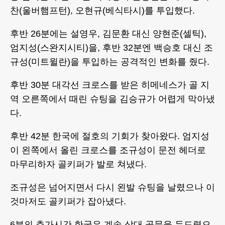
찬(울버햄프턴), 오현규(베식타시)를 투입했다.
후반 26분에는 설영우, 김문환 대신 양현준(셀틱),
엄지성(스완지시티)을, 후반 32분엔 백승호 대신 조
규성(미트윌란)을 투입하는 공격적인 변화를 줬다.
후반 30분 대각선 크로스를 받은 히메네스가 골 지
역 오른쪽에서 때린 슈팅을 김승규가 어렵게 막아냈
다.
후반 42분 한국에 절호의 기회가 찾아왔다. 엄지성
이 왼쪽에서 올린 크로스를 조규성이 문전 헤더로
마무리하자 골키퍼가 발로 쳐냈다.
조규성은 넘어지면서 다시 왼발 슈팅을 날렸으나 이
것마저도 골키퍼가 잡아냈다.
6분의 추가시간 한국은 계속 상대 골문을 두드렸으